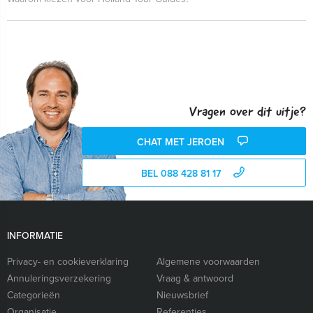
Vragen over dit uitje?
CHAT MET JEROEN
BEL 088 428 81 17
INFORMATIE
Privacy- en cookieverklaring
Algemene voorwaarden
Annuleringsverzekering
Vraag & antwoord
Categorieën
Nieuwsbrief
Organisatie
Referenties