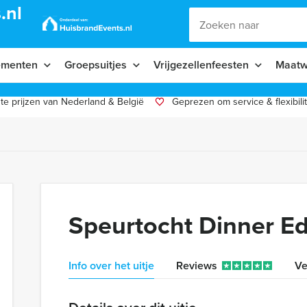
.nl
ementen
Groepsuitjes
Vrijgezellenfeesten
Maatw
te prijzen van Nederland & België
Geprezen om service & flexibilit
Speurtocht Dinner E
Info over het uitje
Reviews
Ve