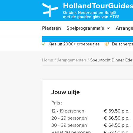
HollandTourGuides
Ontdek Nederland en België
met de gouden gids van HTG!
Plaatsen
Spelprogramma’s
Arrang
Kies uit 2000+ groepsuitjes
De scherps
Home
/
Arrangementen
/
Speurtocht Dinner Ede
Jouw uitje
Prijs :
12 - 19 personen
€ 69,50 p.p.
20 - 29 personen
€ 66,50 p.p.
30 - 39 personen
€ 64,50 p.p.
Vanaf 40 personen
€ 62,50 p.p.