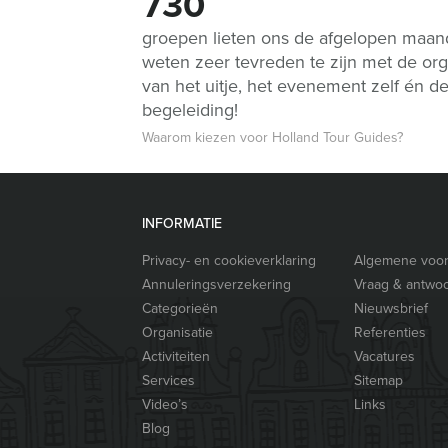
730
groepen lieten ons de afgelopen maa
weten zeer tevreden te zijn met de org
van het uitje, het evenement zelf én d
begeleiding!
Waarom kiezen voor Holland Tour Guides?
INFORMATIE
Privacy- en cookieverklaring
Algemene voo
Annuleringsverzekering
Vraag & antwo
Categorieën
Nieuwsbrief
Organisatie
Referenties
Activiteiten
Vacatures
Services
Sitemap
Video’s
Links
Blog