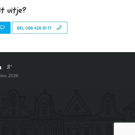
t uitje?
BEL 088 428 81 17
ides 2026