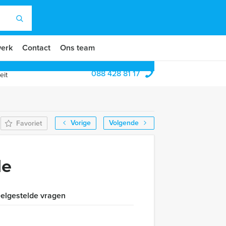
erk
Contact
Ons team
088 428 81 17
eit
Vorige
Volgende
Favoriet
de
elgestelde vragen