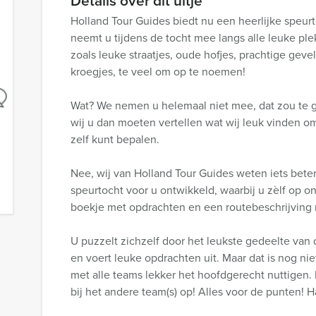
Details over dit uitje
Holland Tour Guides biedt nu een heerlijke speur
neemt u tijdens de tocht mee langs alle leuke plek
zoals leuke straatjes, oude hofjes, prachtige gevel
kroegjes, te veel om op te noemen!
Wat? We nemen u helemaal niet mee, dat zou te ge
wij u dan moeten vertellen wat wij leuk vinden om 
zelf kunt bepalen.
Nee, wij van Holland Tour Guides weten iets bete
speurtocht voor u ontwikkeld, waarbij u zèlf op on
boekje met opdrachten en een routebeschrijving
U puzzelt zichzelf door het leukste gedeelte van d
en voert leuke opdrachten uit. Maar dat is nog nie
met alle teams lekker het hoofdgerecht nuttigen
bij het andere team(s) op! Alles voor de punten! 