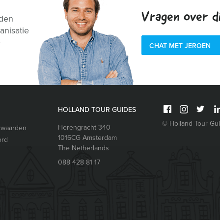
Vragen over di
nden
anisatie
e
CHAT MET JEROEN
HOLLAND TOUR GUIDES
© Holland Tour Gu
Herengracht 340
rwaarden
1016CG
Amsterdam
ord
The Netherlands
088 428 81 17