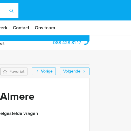
erk
Contact
Ons team
088 428 81 17
eit
Vorige
Volgende
Favoriet
 Almere
elgestelde vragen