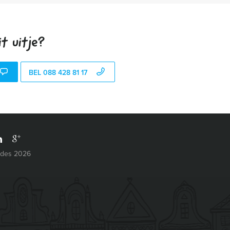
t uitje?
BEL 088 428 81 17
ides 2026