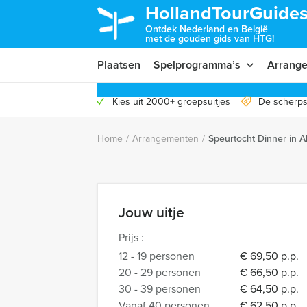
HollandTourGuides
Ontdek Nederland en België
met de gouden gids van HTG!
Plaatsen
Spelprogramma’s
Arrang
Kies uit 2000+ groepsuitjes
De scherps
Home
/
Arrangementen
/
Speurtocht Dinner in 
Jouw uitje
Prijs :
12 - 19 personen
€ 69,50 p.p.
20 - 29 personen
€ 66,50 p.p.
30 - 39 personen
€ 64,50 p.p.
Vanaf 40 personen
€ 62,50 p.p.