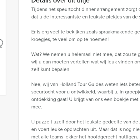
Details over dit uitje
Tijdens het speurtocht dinner arrangement zorgt 
dat u de interessantste en leukste plekjes van de s
Er is erg veel te bekijken zoals spraakmakende g
kroegjes, te veel om op te noemen!
Wat? We nemen u helemaal niet mee, dat zou te ge
wij u dan moeten vertellen wat wij leuk vinden om 
zelf kunt bepalen.
Nee, wij van Holland Tour Guides weten iets bete
speurtocht voor u ontwikkeld, waarbij u, in groepj
ontdekking gaat! U krijgt van ons een boekje met
mee.
U puzzelt uzelf door het leukste gedeelte van de 
en voert leuke opdrachten uit. Maar dat is nog nie
met alle teams lekker het hoofdgerecht nuttigen