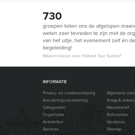
730
groepen lieten ons de afgelopen maa
weten zeer tevreden te zijn met de org
van het uitje, het evenement zelf én d
begeleiding!
Waarom kiezen voor Holland Tour Guides?
INFORMATIE
Privacy- en cookieverklaring
Algemene voo
Annuleringsverzekering
Vraag & antwo
Categorieën
Nieuwsbrief
Organisatie
Referenties
Activiteiten
Vacatures
Services
Sitemap