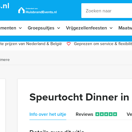
.nl
ementen
Groepsuitjes
Vrijgezellenfeesten
Maatw
te prijzen van Nederland & België
Geprezen om service & flexibilit
Almere
Speurtocht Dinner in
Info over het uitje
Reviews
Ve