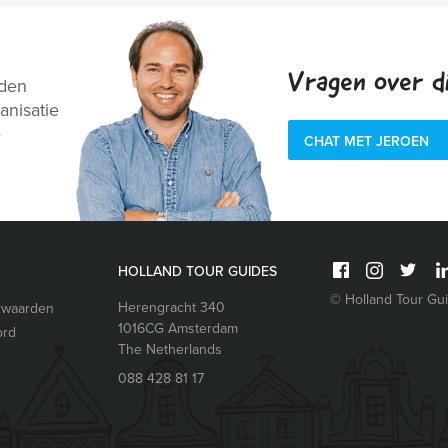
Vragen over di
nden
anisatie
e
CHAT MET JEROEN
HOLLAND TOUR GUIDES
© Holland Tour Gu
Herengracht 340
rwaarden
1016CG
Amsterdam
ord
The Netherlands
088 428 81 17