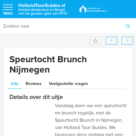
HollandTourGuides.nl
Ontdek Nederland en België
met de gouden gids van HTG!
MENU
Speurtocht Brunch
Nijmegen
Info
Reviews
Veelgestelde vragen
Details over dit uitje
Vandaag doen we een speurtocht
en brunch tegelijk, met de
Speurtocht Brunch in Nijmegen,
van Holland Tour Guides. We
beginnen deze middag met een