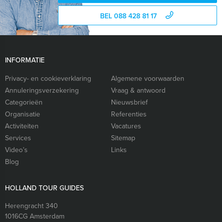
BEL 088 428 81 17
INFORMATIE
Privacy- en cookieverklaring
Algemene voorwaarden
Annuleringsverzekering
Vraag & antwoord
Categorieën
Nieuwsbrief
Organisatie
Referenties
Activiteiten
Vacatures
Services
Sitemap
Video’s
Links
Blog
HOLLAND TOUR GUIDES
Herengracht 340
1016CG
Amsterdam