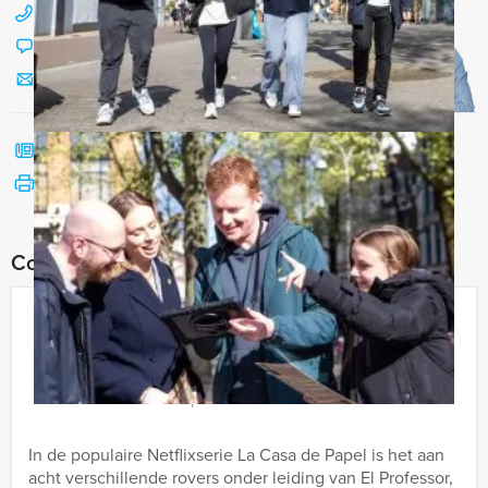
088 428 81 17
Chat met Jeroen
Stuur ons een mailtje
Bel mij terug
Bekijk printbare versie
Combineer dit uitje met:
La Casa de Papel VR Dinerspel in
Hengelo
€ 66,50
Vanaf
p.p. excl. BTW
Vanaf 12 personen ‐ 3 uur en 30 minuten
In de populaire Netflixserie La Casa de Papel is het aan
acht verschillende rovers onder leiding van El Professor,