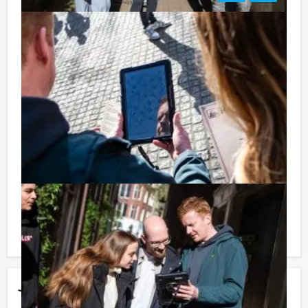
Tip:
Niet telkens uw knip hoeven trekken om uw drankje af
te rekenen? Voor € 13,50 per persoon per uur (excl.
BTW) kunt u gebruikmaken van het drankarrangement,
waarbij u onbeperkt kunt genieten van bier, fris,
huiswijn, koffie en thee. En… zo komt u ook achteraf
niet voor verrassingen te staan!
Reservering voor kleinere groepen:
Komt u niet aan het minimale aantal deelnemers voor
deze activiteit? Als u bereid bent voor het minimale
aantal te betalen, kunt u ook gewoon voor minder
personen boeken!
Jouw uitje