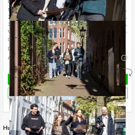
Prijs :
12 - 19 personen
€ 72,50 p.p.
20 - 29 personen
€ 69,50 p.p.
30 - 39 personen
€ 66,50 p.p.
Vanaf 40 personen
€ 64,50 p.p.
De prijzen zijn exclusief BTW
Duur:
4 uur en 30 minuten
Aantal:
Minimaal 12 personen
i
Geheel vrijblijvend
OFFERTE AANVRAGEN
RESERVEREN
Ik heb een vraag over dit uitje
Hulp nodig bij het kiezen?