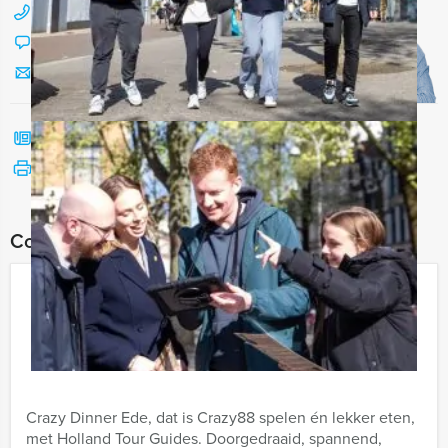
088 428 81 17
Chat met Jeroen
Stuur ons een mailtje
Bel mij terug
Bekijk printbare versie
Combineer dit uitje met:
Crazy Dinner Ede
€ 62,50
Vanaf
p.p. excl. BTW
Vanaf 12 personen ‐ 4 uur en 30 minuten
Crazy Dinner Ede, dat is Crazy88 spelen én lekker eten,
met Holland Tour Guides. Doorgedraaid, spannend,