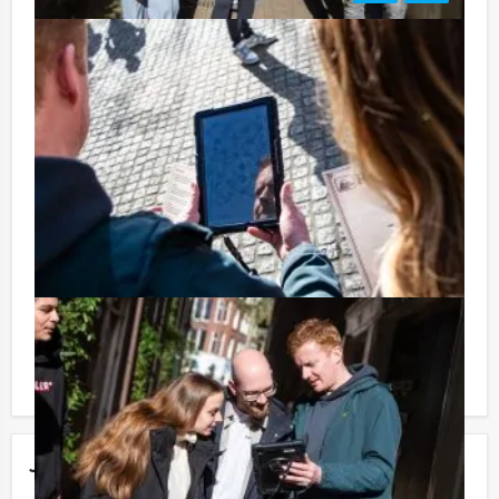
Tip:
Niet telkens uw knip hoeven trekken om uw drankje af
te rekenen? Voor € 13,50 per persoon per uur (excl.
BTW) kunt u gebruikmaken van het drankarrangement,
waarbij u onbeperkt kunt genieten van bier, fris,
huiswijn, koffie en thee. En… zo komt u ook achteraf
niet voor verrassingen te staan!
Reservering voor kleinere groepen:
Komt u niet aan het minimale aantal deelnemers voor
deze activiteit? Als u bereid bent voor het minimale
aantal te betalen, kunt u ook gewoon voor minder
personen boeken!
Jouw uitje