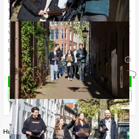
Prijs :
12 - 19 personen
€ 72,50 p.p.
20 - 29 personen
€ 69,50 p.p.
30 - 39 personen
€ 66,50 p.p.
Vanaf 40 personen
€ 64,50 p.p.
De prijzen zijn exclusief BTW
Duur:
4 uur en 30 minuten
Aantal:
Minimaal 12 personen
i
Geheel vrijblijvend
OFFERTE AANVRAGEN
RESERVEREN
Ik heb een vraag over dit uitje
Hulp nodig bij het kiezen?