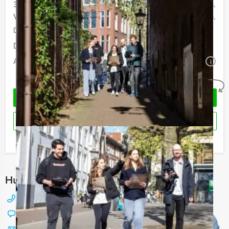
30 - 39 personen
€ 56,50 p.p.
Vanaf 40 personen
€ 54,50 p.p.
De prijzen zijn exclusief BTW
Duur:
4 uur en 30 minuten
Aantal:
Minimaal 12 personen
i
Geheel vrijblijvend
OFFERTE AANVRAGEN
RESERVEREN
Ik heb een vraag over dit uitje
Hulp nodig bij het kiezen?
088 428 81 17
Chat met Jeroen