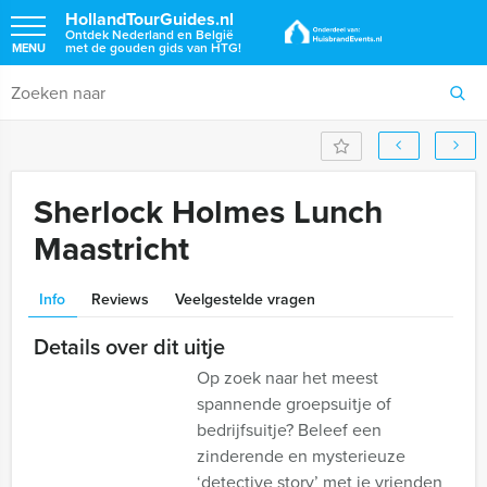
HollandTourGuides.nl
Ontdek Nederland en België
met de gouden gids van HTG!
MENU
Sherlock Holmes Lunch
Maastricht
Info
Reviews
Veelgestelde vragen
Details over dit uitje
Op zoek naar het meest
spannende groepsuitje of
bedrijfsuitje? Beleef een
zinderende en mysterieuze
‘detective story’ met je vrienden