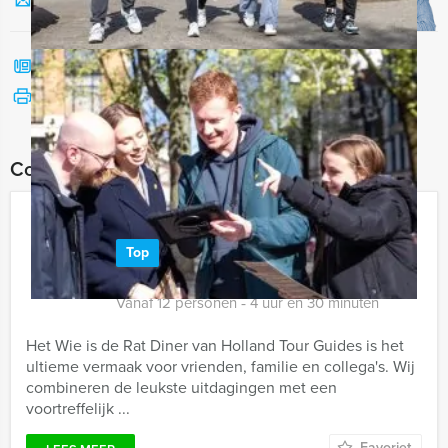
Stuur ons een mailtje
Bel mij terug
Bekijk printbare versie
Combineer dit uitje met:
Wie is de Rat Dinerspel Nijmegen
Top
€ 62,50
Vanaf
p.p. excl. BTW
Vanaf 12 personen ‐ 4 uur en 30 minuten
Het Wie is de Rat Diner van Holland Tour Guides is het
ultieme vermaak voor vrienden, familie en collega's. Wij
combineren de leukste uitdagingen met een
voortreffelijk ...
Favoriet