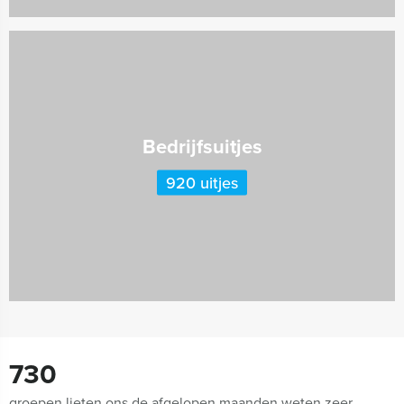
Bedrijfsuitjes
920 uitjes
730
groepen lieten ons de afgelopen maanden weten zeer