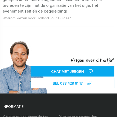
tevreden te zijn met de organisatie van het uitje, het
evenement zelf én de begeleiding!
Waarom kiezen voor Holland Tour Guides?
Vragen over dit uitje?
CHAT MET JEROEN
BEL 088 428 81 17
INFORMATIE
Privacy- en cookieverklaring
Algemene voorwaarden