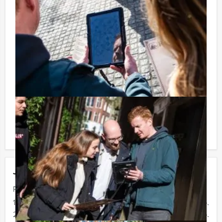
Niet telkens uw knip hoeven trekken om uw drankje af
te rekenen? Voor € 13,50 per persoon per uur (excl.
BTW) kunt u gebruikmaken van het drankarrangement,
waarbij u onbeperkt kunt genieten van bier, fris,
huiswijn, koffie en thee. En… zo komt u ook achteraf
niet voor verrassingen te staan!
Reservering voor kleinere groepen:
Komt u niet aan het minimale aantal deelnemers voor
deze activiteit? Als u bereid bent voor het minimale
aantal te betalen, kunt u ook gewoon voor minder
personen boeken!
Jouw uitje
Prijs :
12 - 19 personen
€ 62,50 p.p.
20 - 29 personen
€ 59,50 p.p.