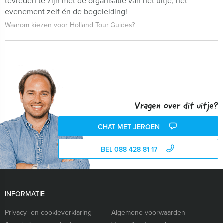
tevreden te zijn met de organisatie van het uitje, het
evenement zelf én de begeleiding!
Waarom kiezen voor Holland Tour Guides?
Vragen over dit uitje?
CHAT MET JEROEN
BEL 088 428 81 17
INFORMATIE
Privacy- en cookieverklaring
Algemene voorwaarden