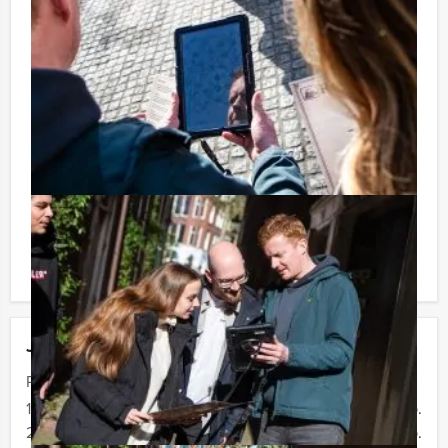
Niet telkens uw knip hoeven trekken om uw drankje af
te rekenen? Voor € 13,50 per persoon per uur (excl.
BTW) kunt u gebruikmaken van het drankarrangement,
waarbij u onbeperkt kunt genieten van bier, fris,
huiswijn, koffie en thee. En… zo komt u ook achteraf
niet voor verrassingen te staan!
Reservering voor kleinere groepen:
Komt u niet aan het minimale aantal deelnemers voor
deze activiteit? Als u bereid bent voor het minimale
aantal te betalen, kunt u ook gewoon voor minder
personen boeken!
Jouw uitje
Prijs :
12 - 19 personen
€ 62,50 p.p.
20 - 29 personen
€ 59,50 p.p.