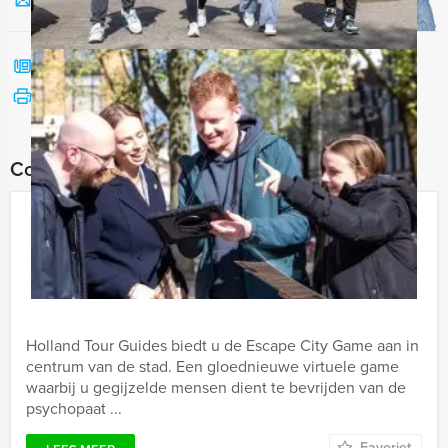
Stuur ons een mailtje
Bel mij terug
Bekijk printbare versie
Combineer dit uitje met:
Escape City Tablet Game Groningen
€ 27,50
Vanaf
p.p. excl. BTW
Vanaf 12 personen ‐ 2 uur en 30 minuten
Holland Tour Guides biedt u de Escape City Game aan in
centrum van de stad. Een gloednieuwe virtuele game
waarbij u gegijzelde mensen dient te bevrijden van de
psychopaat ...
Favoriet