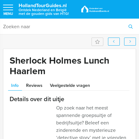
HollandTourGuides.nl
Ontdek Nederland en België
met de gouden gids van HTG!
MENU
Sherlock Holmes Lunch
Haarlem
Info
Reviews
Veelgestelde vragen
Details over dit uitje
Op zoek naar het meest
spannende groepsuitje of
bedrijfsuitje? Beleef een
zinderende en mysterieuze
‘detective story’ met je vrienden