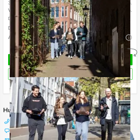
30 - 39 personen
€ 56,50 p.p.
Vanaf 40 personen
€ 54,50 p.p.
De prijzen zijn exclusief BTW
Duur:
4 uur en 30 minuten
Aantal:
Minimaal 12 personen
i
Geheel vrijblijvend
OFFERTE AANVRAGEN
RESERVEREN
Ik heb een vraag over dit uitje
Hulp nodig bij het kiezen?
088 428 81 17
Chat met Jeroen