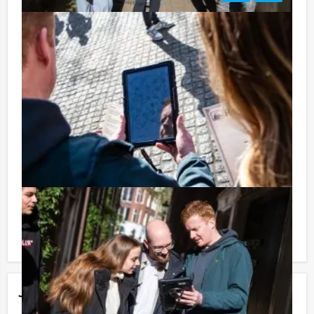
Tip:
Niet telkens uw knip hoeven trekken om uw drankje af
te rekenen? Voor € 13,50 per persoon per uur (excl.
BTW) kunt u gebruikmaken van het drankarrangement,
waarbij u onbeperkt kunt genieten van bier, fris,
huiswijn, koffie en thee. En… zo komt u ook achteraf
niet voor verrassingen te staan!
Reservering voor kleinere groepen:
Komt u niet aan het minimale aantal deelnemers voor
deze activiteit? Als u bereid bent voor het minimale
aantal te betalen, kunt u ook gewoon voor minder
personen boeken!
Jouw uitje