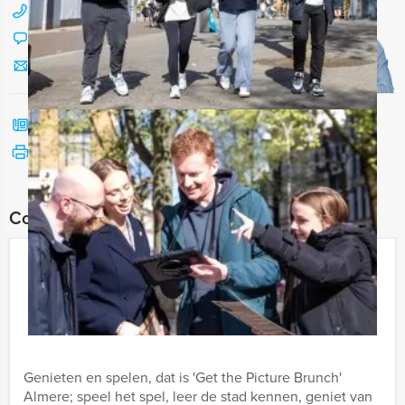
088 428 81 17
Chat met Jeroen
Stuur ons een mailtje
Bel mij terug
Bekijk printbare versie
Combineer dit uitje met:
Get The Picture Brunch Almere
€ 52,50
Vanaf
p.p. excl. BTW
Vanaf 12 personen ‐ 4 uur en 30 minuten
Genieten en spelen, dat is 'Get the Picture Brunch'
Almere; speel het spel, leer de stad kennen, geniet van