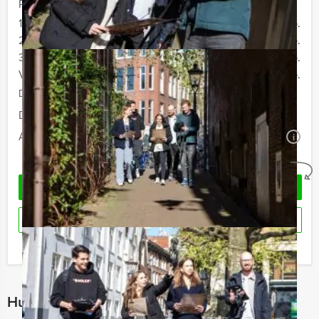
Prijs :
12 - 19 personen
€ 72,50 p.p.
20 - 29 personen
€ 69,50 p.p.
30 - 39 personen
€ 66,50 p.p.
Vanaf 40 personen
€ 64,50 p.p.
De prijzen zijn exclusief BTW
Duur:
4 uur en 30 minuten
Aantal:
Minimaal 12 personen
i
Geheel vrijblijvend
OFFERTE AANVRAGEN
RESERVEREN
Ik heb een vraag over dit uitje
Hulp nodig bij het kiezen?