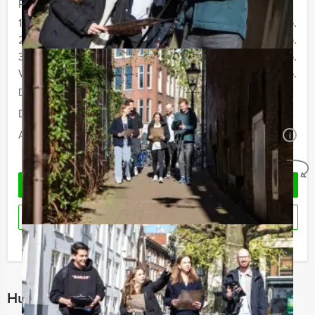
Prijs :
12 - 19 personen
€ 72,50 p.p.
20 - 29 personen
€ 69,50 p.p.
30 - 39 personen
€ 66,50 p.p.
Vanaf 40 personen
€ 64,50 p.p.
De prijzen zijn exclusief BTW
Duur:
4 uur en 30 minuten
Aantal:
Minimaal 12 personen
i
Geheel vrijblijvend
OFFERTE AANVRAGEN
RESERVEREN
Ik heb een vraag over dit uitje
Hulp nodig bij het kiezen?