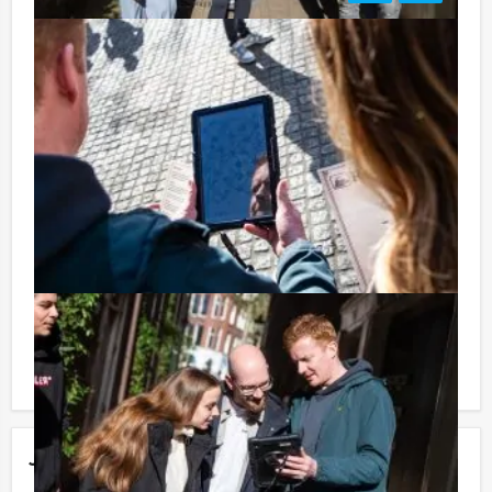
Tip:
Niet telkens uw knip hoeven trekken om uw drankje af
te rekenen? Voor € 13,50 per persoon per uur (excl.
BTW) kunt u gebruikmaken van het drankarrangement,
waarbij u onbeperkt kunt genieten van bier, fris,
huiswijn, koffie en thee. En… zo komt u ook achteraf
niet voor verrassingen te staan!
Reservering voor kleinere groepen:
Komt u niet aan het minimale aantal deelnemers voor
deze activiteit? Als u bereid bent voor het minimale
aantal te betalen, kunt u ook gewoon voor minder
personen boeken!
Jouw uitje