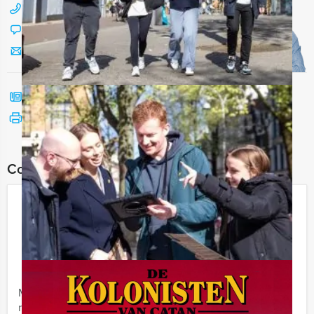
088 428 81 17
Chat met Jeroen
Stuur ons een mailtje
Bel mij terug
Bekijk printbare versie
Combineer dit uitje met:
Empire City Tablet Game Helmond
€ 27,50
Vanaf
p.p. excl. BTW
Vanaf 12 personen ‐ 2 uur en 30 minuten
Maak kennis met deze uitdagende game, die Europa
razendsnel verovert. Geen zin in een standaard