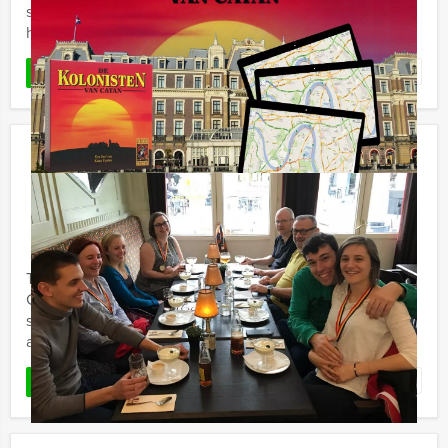
spelprogramma in de stad? Deze virtuele game is
hypermodern, waarbij ...
Favoriet
LEES MEER
Ik Hou Van Holland Lunch Het Gooi
€ 54,50
Vanaf
p.p. excl. BTW
Vanaf 12 personen ‐ 3 uur en 30 minuten
Tijdens de 'Ik hou van Holland Lunch' van Holland Tour
Guides in Het Gooi gaan we het beroemde tv-
spel spelen. Jullie kennis over ons kikkerlandje wordt
aan een hevige ...
Favoriet
LEES MEER