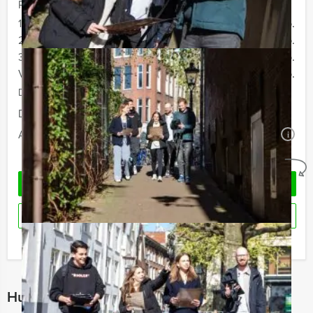
Prijs :
12 - 19 personen
€ 72,50 p.p.
20 - 29 personen
€ 69,50 p.p.
30 - 39 personen
€ 66,50 p.p.
Vanaf 40 personen
€ 64,50 p.p.
De prijzen zijn exclusief BTW
Duur:
4 uur en 30 minuten
Aantal:
Minimaal 12 personen
i
Geheel vrijblijvend
OFFERTE AANVRAGEN
RESERVEREN
Ik heb een vraag over dit uitje
Hulp nodig bij het kiezen?