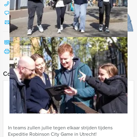
088 428 81 17
Chat met Jeroen
Stuur ons een mailtje
Bel mij terug
Bekijk printbare versie
Combineer dit uitje met:
Expeditie Robinson City Game in
Utrecht
€ 24,50
Vanaf
p.p. excl. BTW
Vanaf 12 personen ‐ 3 uur
In teams zullen jullie tegen elkaar strijden tijdens
Expeditie Robinson City Game in Utrecht!