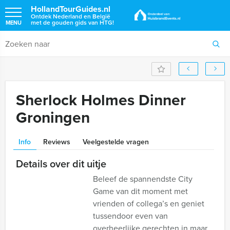
HollandTourGuides.nl
Ontdek Nederland en België
met de gouden gids van HTG!
MENU
Sherlock Holmes Dinner
Groningen
Info
Reviews
Veelgestelde vragen
Details over dit uitje
Beleef de spannendste City
Game van dit moment met
vrienden of collega’s en geniet
tussendoor even van
overheerlijke gerechten in maar