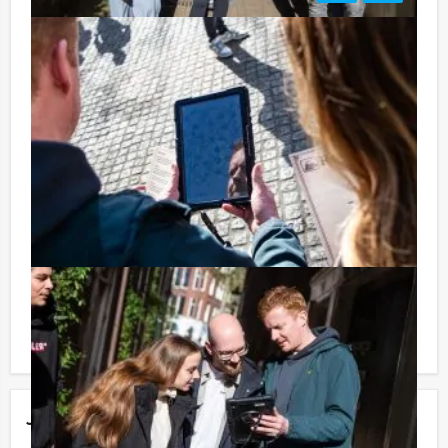
Tip:
Niet telkens uw knip hoeven trekken om uw drankje af
te rekenen? Voor € 13,50 per persoon per uur (excl.
BTW) kunt u gebruikmaken van het drankarrangement,
waarbij u onbeperkt kunt genieten van bier, fris,
huiswijn, koffie en thee. En… zo komt u ook achteraf
niet voor verrassingen te staan!
Reservering voor kleinere groepen:
Komt u niet aan het minimale aantal deelnemers voor
deze activiteit? Als u bereid bent voor het minimale
aantal te betalen, kunt u ook gewoon voor minder
personen boeken!
Jouw uitje