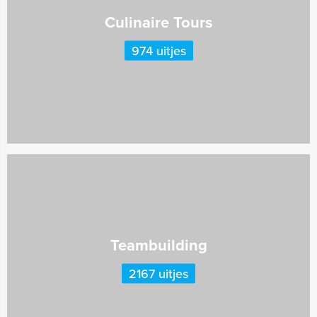
Culinaire Tours
974 uitjes
Teambuilding
2167 uitjes