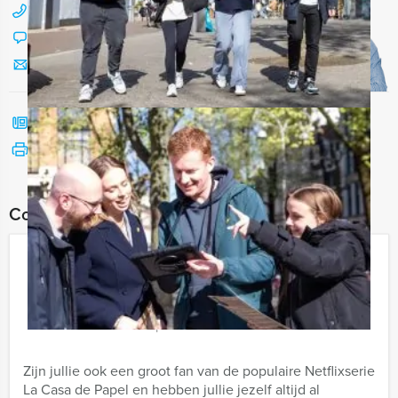
088 428 81 17
Chat met Jeroen
Stuur ons een mailtje
Bel mij terug
Bekijk printbare versie
Combineer dit uitje met:
La Casa de Papel VR lunchspel in
Helmond
€ 57,50
Vanaf
p.p. excl. BTW
Vanaf 12 personen ‐ 3 uur
Zijn jullie ook een groot fan van de populaire Netflixserie
La Casa de Papel en hebben jullie jezelf altijd al