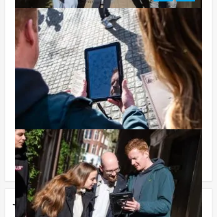
Tip:
Niet telkens uw knip hoeven trekken om uw drankje af
te rekenen? Voor € 13,50 per persoon per uur (excl.
BTW) kunt u gebruikmaken van het drankarrangement,
waarbij u onbeperkt kunt genieten van bier, fris,
huiswijn, koffie en thee. En… zo komt u ook achteraf
niet voor verrassingen te staan!
Reservering voor kleinere groepen:
Komt u niet aan het minimale aantal deelnemers voor
deze activiteit? Als u bereid bent voor het minimale
aantal te betalen, kunt u ook gewoon voor minder
personen boeken!
Jouw uitje