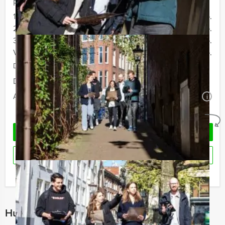
Prijs :
12 - 19 personen
€ 72,50 p.p.
20 - 29 personen
€ 69,50 p.p.
30 - 39 personen
€ 66,50 p.p.
Vanaf 40 personen
€ 64,50 p.p.
De prijzen zijn exclusief BTW
Duur:
4 uur en 30 minuten
Aantal:
Minimaal 12 personen
i
Geheel vrijblijvend
OFFERTE AANVRAGEN
RESERVEREN
Ik heb een vraag over dit uitje
Hulp nodig bij het kiezen?