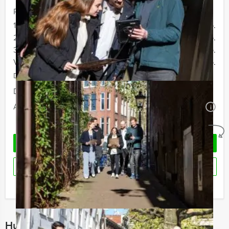
Prijs :
12 - 19 personen
€ 34,50 p.p.
20 - 29 personen
€ 32,50 p.p.
30 - 39 personen
€ 29,50 p.p.
Vanaf 40 personen
€ 27,50 p.p.
De prijzen zijn exclusief BTW
Duur:
2 uur en 30 minuten
Aantal:
Minimaal 12 personen
i
Geheel vrijblijvend
OFFERTE AANVRAGEN
RESERVEREN
Ik heb een vraag over dit uitje
Hulp nodig bij het kiezen?