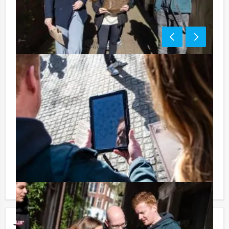
Tip:
Uiteraard is dit uitje uitstekend te combineren met een
heerlijke lunch vooraf of een uitgebreid diner na
afloop. U kunt dit spel ook combineren met andere
spelevenementen. Informeer naar de mogelijkheden!
Komt u niet aan het minimale aantal deelnemers voor
dit arrangement? Als u bereid bent voor het minimale
aantal te betalen, kunt u ook gewoon voor minder
personen boeken!
Jouw uitje