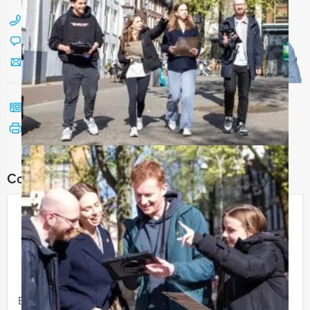
088 428 81 17
Chat met Jeroen
Stuur ons een mailtje
Bel mij terug
Bekijk printbare versie
Combineer dit uitje met:
Moordspel Lunch in Almere
€ 56,50
Vanaf
p.p. excl. BTW
Vanaf 10 personen ‐ 4 uur
Een Moordspel Lunch van Holland Tour Guides in