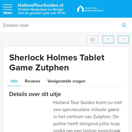
HollandTourGuides.nl
Ontdek Nederland en België
met de gouden gids van HTG!
MENU
Sherlock Holmes Tablet
Game Zutphen
Info
Reviews
Veelgestelde vragen
Details over dit uitje
Holland Tour Guides komt nu met
een spectaculaire virtuele game
in het centrum van Zutphen. De
politie heeft dringend jullie hulp
nodig om een lastige moordzaak