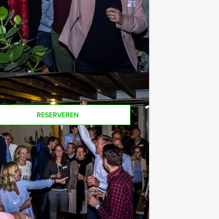
offie en thee. En... zo komt u ook
oor dit spelprogramma? Als u bereid
u ook gewoon voor minder personen
RESERVEREN
€ 22,50
Vanaf
p.p. excl. BTW