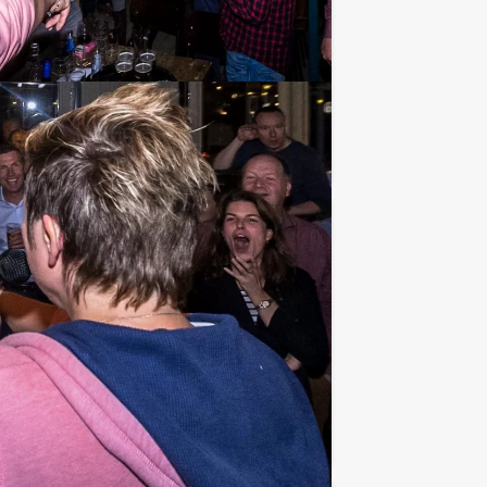
gemakkelijker: Holland Tour Guides
Favoriet
€ 62,50
Vanaf
p.p. excl. BTW
ls de ideale middagbesteding of niet?
Favoriet