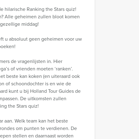
e hilarische Ranking the Stars quiz!
en? Alle geheimen zullen bloot komen
 gezellige middag!
eeft u absoluut geen geheimen voor uw
 boeken!
ers de vragenlijsten in. Hier
ega’s of vrienden moeten ‘ranken’.
et beste kan koken (en uiteraard ook
on of schoondochter is en wie de
aard kunt u bij Holland Tour Guides de
anpassen. De uitkomsten zullen
ing the Stars quiz!
kaar aan. Welk team kan het beste
e rondes om punten te verdienen. De
oepen stellen en daarnaast worden