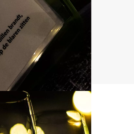
Spelprogramma's
1688 uitjes
t uitje?
BEL 088 428 81 17