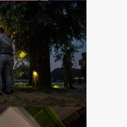
€ 62,50
Vanaf
p.p. excl. BTW
oepsuitje van Holland Tour Guides. Dit
Favoriet