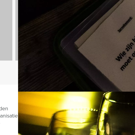
Quizzes
732 uitjes
Vragen over di
nden
anisatie
e
CHAT MET JEROEN