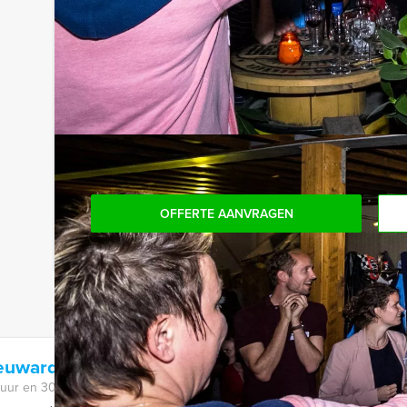
onbeperkt kunt genieten van bier, fris, huiswijn, k
achteraf niet voor verrassingen te staan!
Reservering voor kleinere groepen:
Komt u niet aan het minimale aantal deelnemers v
bent voor het minimale aantal te betalen, kunt 
boeken!
OFFERTE AANVRAGEN
eeuwarden
 uur en 30 minuten