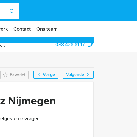
erk
Contact
Ons team
088 428 81 17
eit
Vorige
Volgende
Favoriet
iz Nijmegen
elgestelde vragen