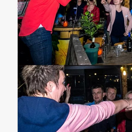
Tip!
Niet telkens uw knip hoeven trekken om uw drankj
persoon per uur (excl. BTW) kunt u gebruikmaken