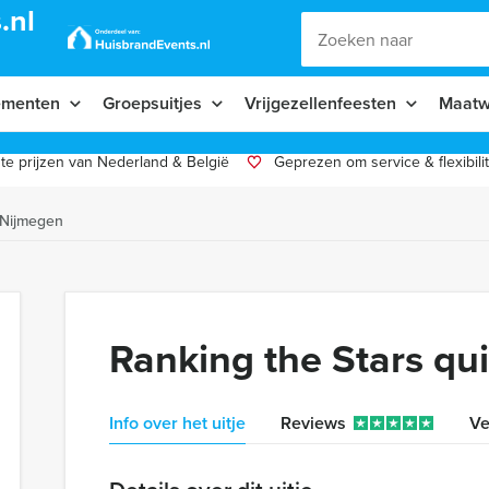
.nl
ementen
Groepsuitjes
Vrijgezellenfeesten
Maatw
te prijzen van Nederland & België
Geprezen om service & flexibilit
 Nijmegen
Ranking the Stars qu
Info over het uitje
Reviews
Ve