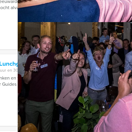
eeuwarden is zeker de moeite waard. Maar wij maken het u nog 
ocht alvast een route voor u ...
 Lunchgame in Nijmegen
 uur en 30 minuten
inken en tussendoor een spannend stadsspel spelen. Dat klinkt a
r Guides bieden deze ...