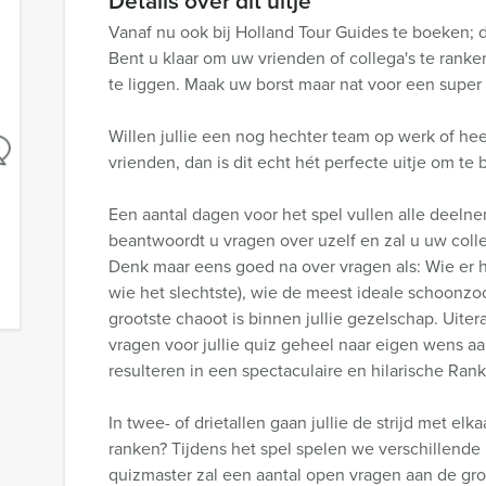
Details over dit uitje
Vanaf nu ook bij Holland Tour Guides te boeken; d
Bent u klaar om uw vrienden of collega's te rank
te liggen. Maak uw borst maar nat voor een super
Willen jullie een nog hechter team op werk of h
vrienden, dan is dit echt hét perfecte uitje om te
Een aantal dagen voor het spel vullen alle deelnem
beantwoordt u vragen over uzelf en zal u uw coll
Denk maar eens goed na over vragen als: Wie er h
wie het slechtste), wie de meest ideale schoonzo
grootste chaoot is binnen jullie gezelschap. Uiter
vragen voor jullie quiz geheel naar eigen wens a
resulteren in een spectaculaire en hilarische Rank
In twee- of drietallen gaan jullie de strijd met el
ranken? Tijdens het spel spelen we verschillend
quizmaster zal een aantal open vragen aan de gr