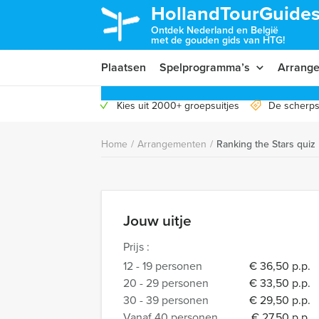
HollandTourGuides
Ontdek Nederland en België
met de gouden gids van HTG!
Plaatsen
Spelprogramma’s
Arrang
Kies uit 2000+ groepsuitjes
De scherps
Home
/
Arrangementen
/
Ranking the Stars quiz
Jouw uitje
Prijs :
12 - 19 personen
€ 36,50 p.p.
20 - 29 personen
€ 33,50 p.p.
30 - 39 personen
€ 29,50 p.p.
Vanaf 40 personen
€ 27,50 p.p.