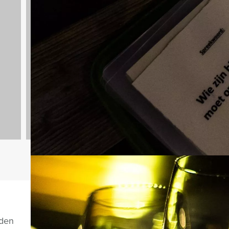
Spelprogramma's
1688 uitjes
Vragen over di
nden