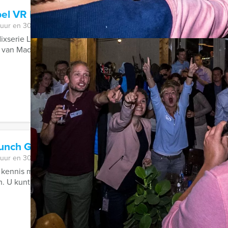
pel VR Dinerspel in Volendam
 uur en 30 minuten
lixserie La Casa de Papel is het aan acht verschillende rovers on
van Madrid te beroven. ...
runch Game in Middelburg
 uur en 30 minuten
 kennis met de Empire City Brunch game. Een hypermodern, virt
. U kunt kiezen voor het Empire ...