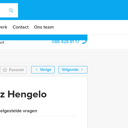
erk
Contact
Ons team
088 428 81 17
eit
Vorige
Volgende
Favoriet
iz Hengelo
elgestelde vragen