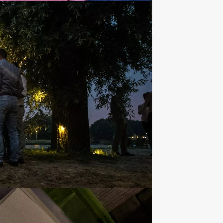
Favoriet
€ 27,50
Vanaf
p.p. excl. BTW
Tour Guides laat iedereen genieten van
Favoriet