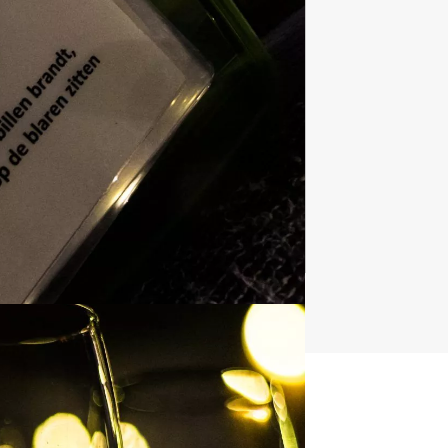
Bedrijfsuitjes
920 uitjes
t uitje?