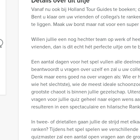
Details over dit uitje
Vanaf nu ook bij Holland Tour Guides te boeken; d
Bent u klaar om uw vrienden of collega's te rank
te liggen. Maak uw borst maar nat voor een super
Willen jullie een nog hechter team op werk of h
vrienden, dan is dit echt hét perfecte uitje om te
Een aantal dagen voor het spel vullen alle deelnem
beantwoordt u vragen over uzelf en zal u uw coll
Denk maar eens goed na over vragen als: Wie er h
wie het slechtste), wie de meest ideale schoonzo
grootste chaoot is binnen jullie gezelschap. Uiter
vragen voor jullie quiz geheel naar eigen wens a
resulteren in een spectaculaire en hilarische Rank
In twee- of drietallen gaan jullie de strijd met el
ranken? Tijdens het spel spelen we verschillend
quizmaster zal een aantal open vragen aan de gr