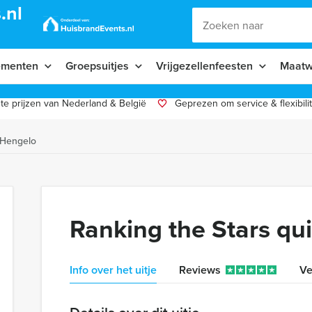
.nl
ementen
Groepsuitjes
Vrijgezellenfeesten
Maatw
te prijzen van Nederland & België
Geprezen om service & flexibilit
 Hengelo
Ranking the Stars qu
Info over het uitje
Reviews
Ve