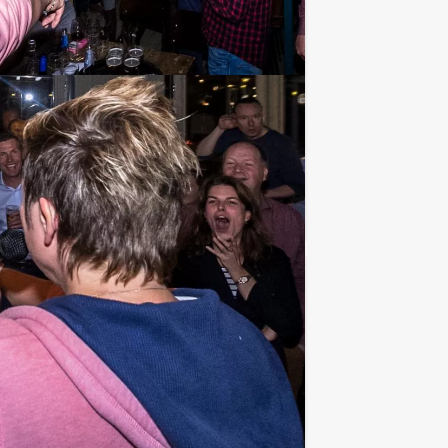
€ 66,50
Vanaf
p.p. excl. BTW
der leiding van El Professor, de taak om
Favoriet
€ 62,50
Vanaf
p.p. excl. BTW
ueel GPS spel in combinatie met een