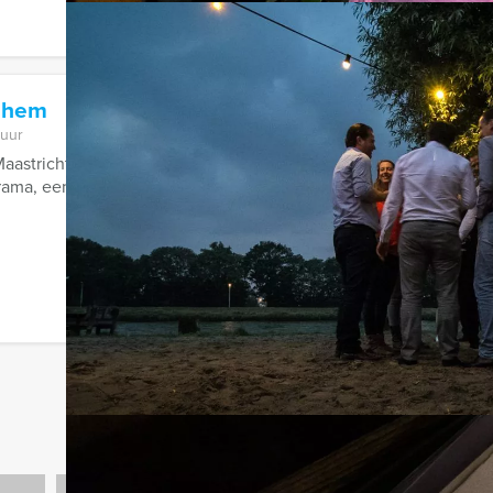
nhem
 uur
aastricht en van Brugge tot Enschede, de PubQuiz van Holland 
ma, een cross-over tussen Ik ...