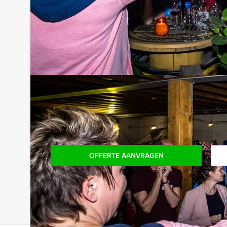
Tip!
Niet telkens uw knip hoeven trekken om uw drankj
persoon per uur (excl. BTW) kunt u gebruikmaken
onbeperkt kunt genieten van bier, fris, huiswijn, k
achteraf niet voor verrassingen te staan!
Reservering voor kleinere groepen:
Komt u niet aan het minimale aantal deelnemers v
bent voor het minimale aantal te betalen, kunt 
boeken!
OFFERTE AANVRAGEN