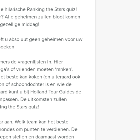
e hilarische Ranking the Stars quiz!
en? Alle geheimen zullen bloot komen
 gezellige middag!
eeft u absoluut geen geheimen voor uw
 boeken!
ers de vragenlijsten in. Hier
ega’s of vrienden moeten ‘ranken’.
et beste kan koken (en uiteraard ook
on of schoondochter is en wie de
aard kunt u bij Holland Tour Guides de
anpassen. De uitkomsten zullen
ing the Stars quiz!
kaar aan. Welk team kan het beste
e rondes om punten te verdienen. De
oepen stellen en daarnaast worden