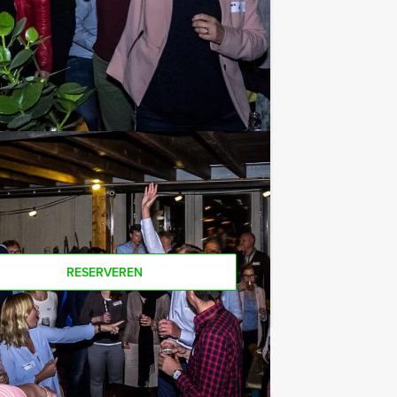
e af te rekenen? Voor € 13,50 per
 van het drankarrangement, waarbij u
offie en thee. En... zo komt u ook
oor dit spelprogramma? Als u bereid
u ook gewoon voor minder personen
RESERVEREN