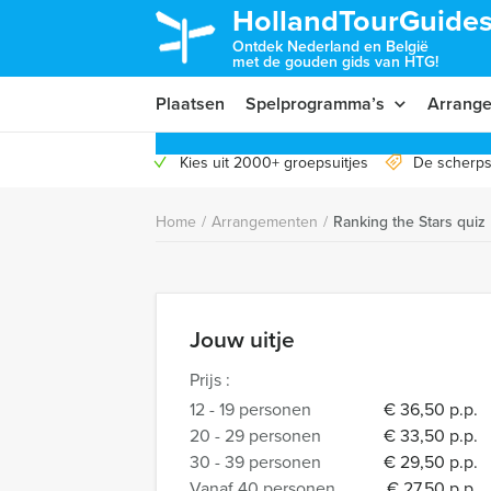
HollandTourGuides
Ontdek Nederland en België
met de gouden gids van HTG!
Plaatsen
Spelprogramma’s
Arrang
Kies uit 2000+ groepsuitjes
De scherps
Home
/
Arrangementen
/
Ranking the Stars quiz
Jouw uitje
Prijs :
12 - 19 personen
€ 36,50 p.p.
20 - 29 personen
€ 33,50 p.p.
30 - 39 personen
€ 29,50 p.p.
Vanaf 40 personen
€ 27,50 p.p.