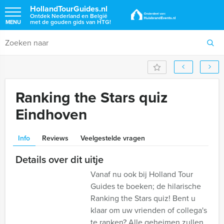
HollandTourGuides.nl
Ontdek Nederland en België
met de gouden gids van HTG!
MENU
Ranking the Stars quiz
Eindhoven
Info
Reviews
Veelgestelde vragen
Details over dit uitje
Vanaf nu ook bij Holland Tour
Guides te boeken; de hilarische
Ranking the Stars quiz! Bent u
klaar om uw vrienden of collega's
te ranken? Alle geheimen zullen