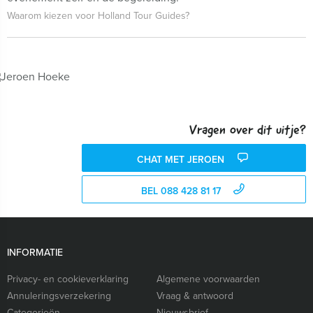
Waarom kiezen voor Holland Tour Guides?
Vragen over dit uitje?
CHAT MET JEROEN
BEL 088 428 81 17
INFORMATIE
Privacy- en cookieverklaring
Algemene voorwaarden
Annuleringsverzekering
Vraag & antwoord
Categorieën
Nieuwsbrief