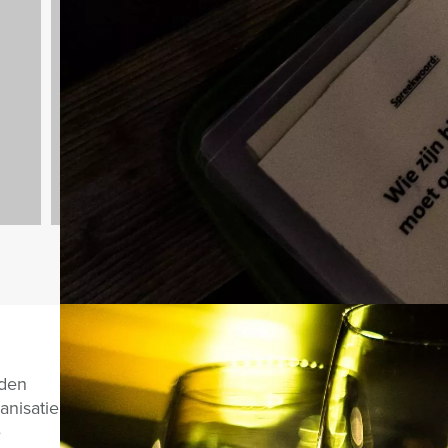
Teambuilding
2167 uitjes
Vragen over di
nden
anisatie
e
CHAT MET JEROEN