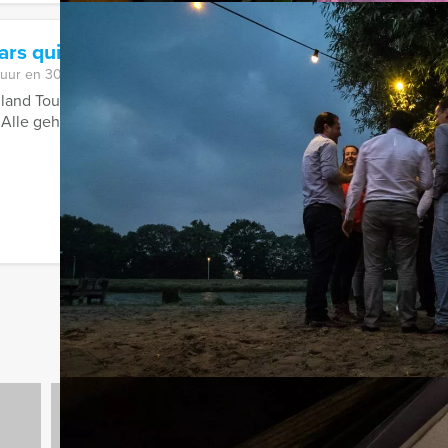
ars quiz Haarlem
 uur en 30 minuten
lland Tour Guides te boeken; de hilarische Ranking the Stars qui
 Alle geheimen zullen bloot komen ...