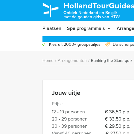
HollandTourGuides
Ontdek Nederland en België
met de gouden gids van HTG!
Plaatsen
Spelprogramma’s
Arrang
Kies uit 2000+ groepsuitjes
De scherps
Home
/
Arrangementen
/
Ranking the Stars quiz
Jouw uitje
Prijs :
12 - 19 personen
€ 36,50 p.p.
20 - 29 personen
€ 33,50 p.p.
30 - 39 personen
€ 29,50 p.p.
Vanaf 40 personen
€ 27,50 p.p.