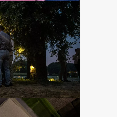
€ 27,50
Vanaf
p.p. excl. BTW
z! Bent u klaar om uw vrienden of
Favoriet