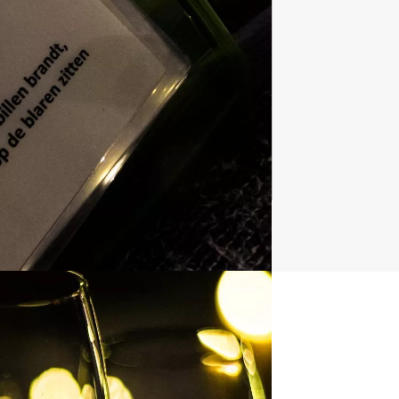
Dagarrangementen
970 uitjes
t uitje?
BEL 088 428 81 17