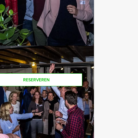
offie en thee. En... zo komt u ook
oor dit spelprogramma? Als u bereid
u ook gewoon voor minder personen
RESERVEREN
€ 24,50
Vanaf
p.p. excl. BTW