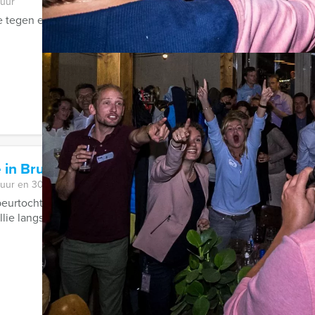
 uur
ie tegen elkaar strijden tijdens Expeditie Robinson City Game in
 in Brugge
 uur en 30 minuten
eurtocht gaan jullie op ontdekkingsreis. Elk team gaat met een ta
lie langs de ...