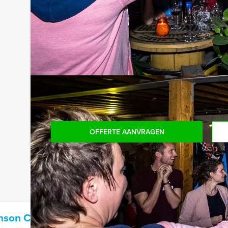
onbeperkt kunt genieten van bier, fris, huiswijn, k
achteraf niet voor verrassingen te staan!
Reservering voor kleinere groepen:
Komt u niet aan het minimale aantal deelnemers v
bent voor het minimale aantal te betalen, kunt 
boeken!
OFFERTE AANVRAGEN
inson City Game in Antwerpen