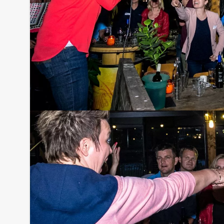
Tip!
Niet telkens uw knip hoeven trekken om uw drankj
persoon per uur (excl. BTW) kunt u gebruikmaken