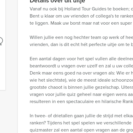
Details over dit uitje
Vanaf nu ook bij Holland Tour Guides te boeken; d
Bent u klaar om uw vrienden of collega's te rank
te liggen. Maak uw borst maar nat voor een super
Willen jullie een nog hechter team op werk of h
vrienden, dan is dit echt hét perfecte uitje om te
Een aantal dagen voor het spel vullen alle deelnem
beantwoordt u vragen over uzelf en zal u uw coll
Denk maar eens goed na over vragen als: Wie er h
wie het slechtste), wie de meest ideale schoonzo
grootste chaoot is binnen jullie gezelschap. Uiter
vragen voor jullie quiz geheel naar eigen wens a
resulteren in een spectaculaire en hilarische Rank
In twee- of drietallen gaan jullie de strijd met el
ranken? Tijdens het spel spelen we verschillend
quizmaster zal een aantal open vragen aan de gr