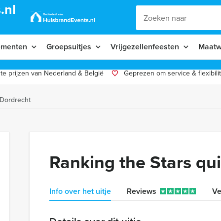
.nl
ementen
Groepsuitjes
Vrijgezellenfeesten
Maatw
te prijzen van Nederland & België
Geprezen om service & flexibilit
 Dordrecht
Ranking the Stars qu
Info over het uitje
Reviews
Ve