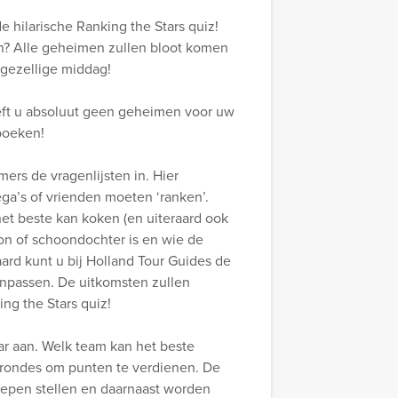
e hilarische Ranking the Stars quiz!
en? Alle geheimen zullen bloot komen
 gezellige middag!
eeft u absoluut geen geheimen voor uw
 boeken!
ers de vragenlijsten in. Hier
ega’s of vrienden moeten ‘ranken’.
et beste kan koken (en uiteraard ook
on of schoondochter is en wie de
aard kunt u bij Holland Tour Guides de
anpassen. De uitkomsten zullen
ing the Stars quiz!
kaar aan. Welk team kan het beste
e rondes om punten te verdienen. De
oepen stellen en daarnaast worden