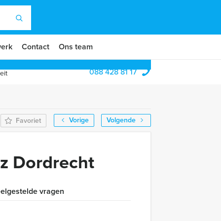
erk
Contact
Ons team
088 428 81 17
eit
Vorige
Volgende
Favoriet
iz Dordrecht
elgestelde vragen