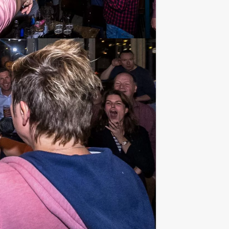
 Antwerpen!
Favoriet
€ 27,50
Vanaf
p.p. excl. BTW
blet op pad. De tablet leidt jullie door
Favoriet