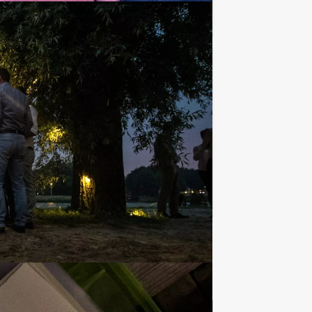
Favoriet
€ 27,50
Vanaf
p.p. excl. BTW
Favoriet