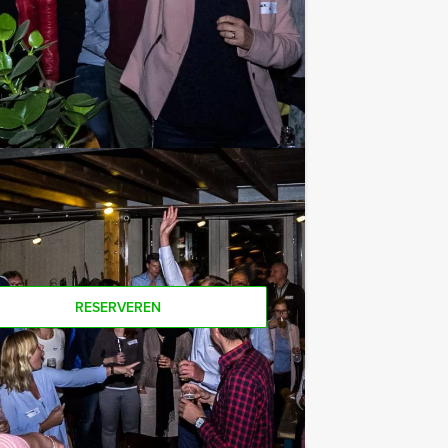
e af te rekenen? Voor € 13,50 per
 van het drankarrangement, waarbij u
offie en thee. En... zo komt u ook
oor dit spelprogramma? Als u bereid
u ook gewoon voor minder personen
RESERVEREN