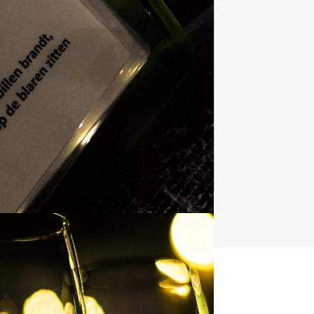
Quizzes
732 uitjes
t uitje?