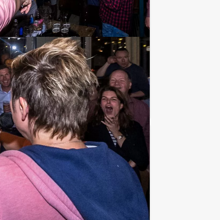
€ 27,50
Vanaf
p.p. excl. BTW
 Maastricht. De politie heeft dringend
Favoriet
€ 27,50
Vanaf
p.p. excl. BTW
 kennis over de Nederlandse muziek en