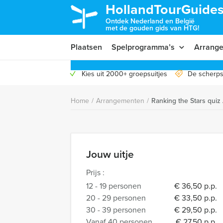
HollandTourGuides
Ontdek Nederland en België
met de gouden gids van HTG!
Plaatsen
Spelprogramma’s
Arrang
Kies uit 2000+ groepsuitjes
De scherps
Home
/
Arrangementen
/
Ranking the Stars quiz
Jouw uitje
Prijs :
12 - 19 personen
€ 36,50 p.p.
20 - 29 personen
€ 33,50 p.p.
30 - 39 personen
€ 29,50 p.p.
Vanaf 40 personen
€ 27,50 p.p.