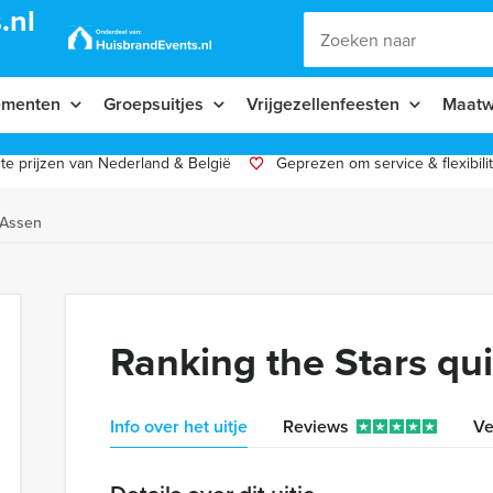
.nl
ementen
Groepsuitjes
Vrijgezellenfeesten
Maatw
te prijzen van Nederland & België
Geprezen om service & flexibilit
 Assen
Ranking the Stars qu
Info over het uitje
Reviews
Ve