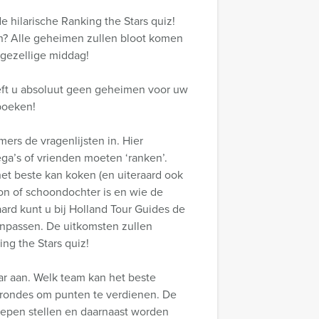
e hilarische Ranking the Stars quiz!
en? Alle geheimen zullen bloot komen
 gezellige middag!
eeft u absoluut geen geheimen voor uw
 boeken!
ers de vragenlijsten in. Hier
ega’s of vrienden moeten ‘ranken’.
et beste kan koken (en uiteraard ook
on of schoondochter is en wie de
aard kunt u bij Holland Tour Guides de
anpassen. De uitkomsten zullen
ing the Stars quiz!
kaar aan. Welk team kan het beste
e rondes om punten te verdienen. De
oepen stellen en daarnaast worden