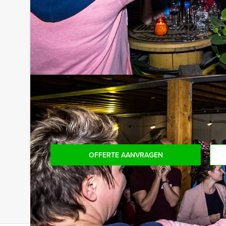
Tip!
Niet telkens uw knip hoeven trekken om uw drankj
persoon per uur (excl. BTW) kunt u gebruikmaken
onbeperkt kunt genieten van bier, fris, huiswijn, k
achteraf niet voor verrassingen te staan!
Reservering voor kleinere groepen:
Komt u niet aan het minimale aantal deelnemers v
bent voor het minimale aantal te betalen, kunt 
boeken!
OFFERTE AANVRAGEN