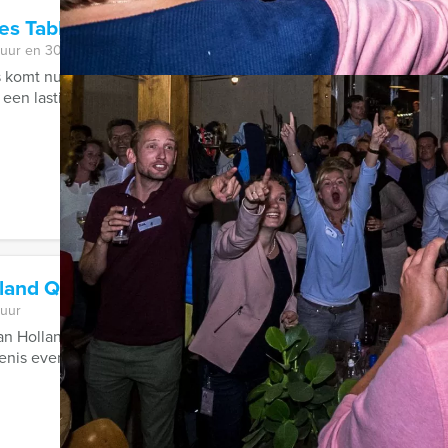
es Tablet Game Maastricht
 uur en 30 minuten
 komt nu met een spectaculaire virtuele game in het centrum van
 een lastige moordzaak op te ...
lland Quiz Enschede
 uur
Van Holland Quiz van Holland Tour Guides in Enschede wordt uw
is even op de proef gesteld. De ...