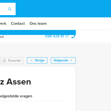
erk
Contact
Ons team
088 428 81 17
eit
Vorige
Volgende
Favoriet
iz Assen
elgestelde vragen