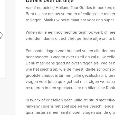
Details over dit uitje
Vanaf nu ook bij Holland Tour Guides te boeken; d
Bent u klaar om uw vrienden of collega's te rank
te liggen. Maak uw borst maar nat voor een super
Willen jullie een nog hechter team op werk of h
vrienden, dan is dit echt hét perfecte uitje om te
Een aantal dagen voor het spel vullen alle deelnem
beantwoordt u vragen over uzelf en zal u uw coll
Denk maar eens goed na over vragen als: Wie er h
wie het slechtste), wie de meest ideale schoonzo
grootste chaoot is binnen jullie gezelschap. Uiter
vragen voor jullie quiz geheel naar eigen wens a
resulteren in een spectaculaire en hilarische Rank
In twee- of drietallen gaan jullie de strijd met el
ranken? Tijdens het spel spelen we verschillend
quizmaster zal een aantal open vragen aan de gr