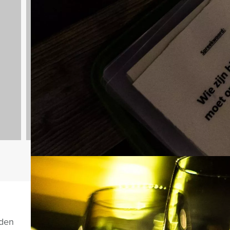
Teambuilding
2167 uitjes
Vragen over di
nden