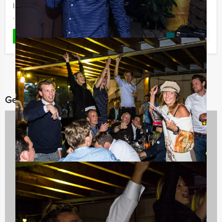
lekker eten, met Holland Tour Guides. Het decor van de
...
Favoriet
LEES MEER
Gerelateerde categorieën
Spelprogramma's
1688 uitjes