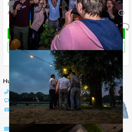
Duur:
2 uur en 30 minuten
Aantal:
Minimaal 12 personen
i
Geheel vrijblijvend
OFFERTE AANVRAGEN
RESERVEREN
Ik heb een vraag over dit uitje
Hulp nodig bij het kiezen?
088 428 81 17
Chat met Jeroen
Stuur ons een mailtje
Bel mij terug