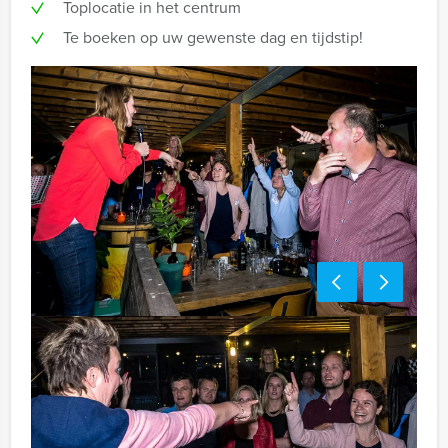
Toplocatie in het centrum
Te boeken op uw gewenste dag en tijdstip!
Tip!
Niet telkens uw knip hoeven trekken om uw drankje af
te rekenen? Voor € 13,50 per persoon per uur (excl.
BTW) kunt u gebruikmaken van het drankarrangement,
waarbij u onbeperkt kunt genieten van bier, fris,