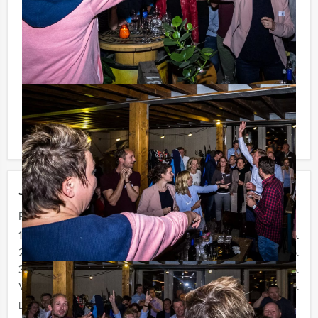
huiswijn, koffie en thee. En... zo komt u ook achteraf
niet voor verrassingen te staan!
Reservering voor kleinere groepen:
Komt u niet aan het minimale aantal deelnemers voor
dit spelprogramma? Als u bereid bent voor het
minimale aantal te betalen, kunt u ook gewoon voor
minder personen boeken!
Jouw uitje
Prijs :
12 - 19 personen
€ 36,50 p.p.
20 - 29 personen
€ 33,50 p.p.
30 - 39 personen
€ 29,50 p.p.
Vanaf 40 personen
€ 27,50 p.p.
De prijzen zijn exclusief BTW