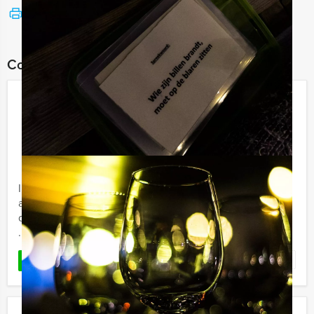
Bekijk printbare versie
Combineer dit uitje met:
La Casa de Papel VR Dinerspel in
Volendam
€ 66,50
Vanaf
p.p. excl. BTW
Vanaf 12 personen ‐ 3 uur en 30 minuten
In de populaire Netflixserie La Casa de Papel is het aan
acht verschillende rovers onder leiding van El Professor,
de taak om de Koninklijke Munt van Madrid te beroven.
...
Favoriet
LEES MEER