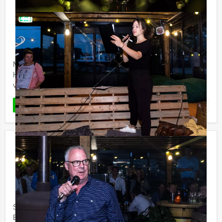
Empire City Dinner Game in
Maastricht
€ 64,50
Vanaf
p.p. excl. BTW
Vanaf 12 personen ‐ 4 uur en 30 minuten
Maak kennis met de Empire City Dinner Game van
Holland Tour Guides in Maastricht: een hypermodern,
virtueel GPS spel, mét een 3-gangen diner.
Favoriet
LEES MEER
Get The Picture Brunch Den Bosch
€ 52,50
Vanaf
p.p. excl. BTW
Vanaf 12 personen ‐ 4 uur en 30 minuten
Spelen en genieten, dat is 'Get the Picture Brunch' Den
Bosch; speel Get the Picture, verken de stad, geniet van