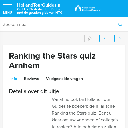
HollandTourGuides.nl
Ontdek Nederland en België
met de gouden gids van HTG!
MENU
Ranking the Stars quiz
Arnhem
Info
Reviews
Veelgestelde vragen
Details over dit uitje
Vanaf nu ook bij Holland Tour
Guides te boeken; de hilarische
Ranking the Stars quiz! Bent u
klaar om uw vrienden of collega's
te ranken? Alle geheimen zullen