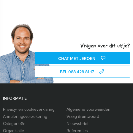
Vragen over dit uitje?
CHAT MET JEROEN
BEL 088 428 81 17
INFORMATIE
Privacy- en cookieverklaring
Algemene voorwaarden
Annuleringsverzekering
Vraag & antwoord
Categorieën
Nieuwsbrief
Organisatie
Referenties