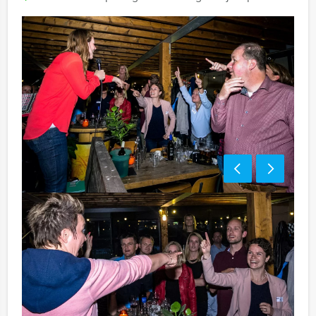
Handige tip:
Niet telkens uw knip hoeven trekken om uw drankje af
te rekenen tijdens uw lunch? Voor € 13,50 per persoon
per uur (excl. BTW) kunt u gebruikmaken van het
drankarrangement, waarbij u onbeperkt kunt genieten
van bier, fris, huiswijn, koffie en thee. Zo komt u