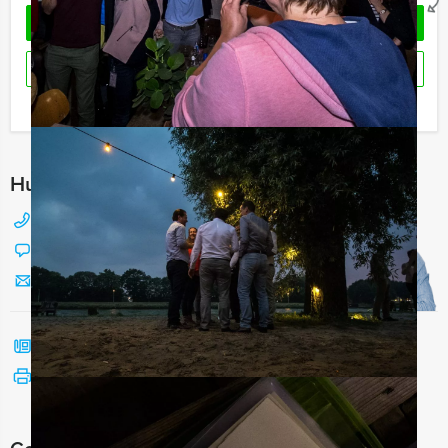
OFFERTE AANVRAGEN
RESERVEREN
Ik heb een vraag over dit uitje
Hulp nodig bij het kiezen?
088 428 81 17
Chat met Jeroen
Stuur ons een mailtje
Bel mij terug
Bekijk printbare versie