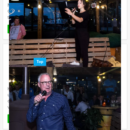
Met Crazy Brunch in Alkmaar gaat u met Holland Tour
Guides op drie verschillende locaties lekker eten en
tussendoor ook nog leuke hilarische Crazy ...
Favoriet
LEES MEER
Wie is de Rat Dinerspel Hengelo
Top
€ 62,50
Vanaf
p.p. excl. BTW
Vanaf 12 personen ‐ 4 uur en 30 minuten
Het Wie is de Rat Diner van Holland Tour Guides is het
ultieme vermaak voor vrienden, familie en collega's. Wij
combineren de leukste uitdagingen met een
voortreffelijk ...
Favoriet
LEES MEER