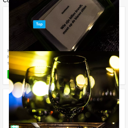
Combineer dit uitje met:
Get The Picture Dinner Haarlem
Top
€ 62,50
Vanaf
p.p. excl. BTW
Vanaf 12 personen ‐ 4 uur en 30 minuten
Het 'Get The Picture Dinner' van Holland Tour Guides in
Haarlem, dat is genieten van lekker eten én een
speurtocht door de stad.
Favoriet
LEES MEER
Crazy Brunch Alkmaar
€ 52,50
Vanaf
p.p. excl. BTW
Vanaf 12 personen ‐ 4 uur en 30 minuten