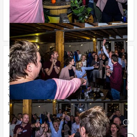
achteraf niet voor verrassingen te staan!
Komt u niet aan het minimale aantal deelnemers? Als u
bereid bent voor het minimale aantal te betalen, kunt u
ook gewoon voor minder personen boeken!
Jouw uitje
Prijs :
12 - 19 personen
€ 62,50 p.p.
20 - 29 personen
€ 59,50 p.p.
30 - 39 personen
€ 56,50 p.p.
Vanaf 40 personen
€ 54,50 p.p.
De prijzen zijn exclusief BTW
Duur:
3 uur en 30 minuten
Aantal:
Minimaal 12 personen
i
Geheel vrijblijvend