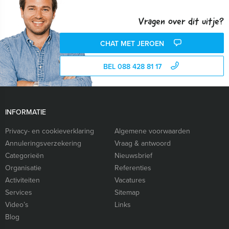
Vragen over dit uitje?
CHAT MET JEROEN
BEL 088 428 81 17
INFORMATIE
Privacy- en cookieverklaring
Algemene voorwaarden
Annuleringsverzekering
Vraag & antwoord
Categorieën
Nieuwsbrief
Organisatie
Referenties
Activiteiten
Vacatures
Services
Sitemap
Video’s
Links
Blog