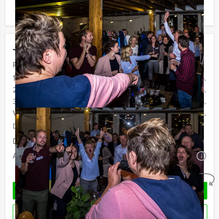
ook gewoon voor minder personen boeken!
Jouw uitje
Prijs :
12 - 19 personen
€ 62,50 p.p.
20 - 29 personen
€ 59,50 p.p.
30 - 39 personen
€ 56,50 p.p.
Vanaf 40 personen
€ 54,50 p.p.
De prijzen zijn exclusief BTW
Duur:
3 uur en 30 minuten
Aantal:
Minimaal 12 personen
i
Geheel vrijblijvend
OFFERTE AANVRAGEN
RESERVEREN