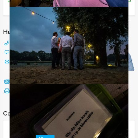
Ik heb een vraag over dit uitje
Hulp nodig bij het kiezen?
088 428 81 17
Chat met Jeroen
Stuur ons een mailtje
Bel mij terug
Bekijk printbare versie
Combineer dit uitje met:
De Grote Voetbalquiz In Delft