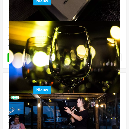
Nieuw
€ 27,50
Vanaf
p.p. excl. BTW
Vanaf 12 personen ‐ 2 uur
Holland Tour Guides heeft nu het meest formidabele
uitje voor voetballiefhebbers. Deze quiz biedt net even
meer dan een standaard voetbalquiz. We hebben er
namelijk ...
Favoriet
LEES MEER
De Grote Sportquiz In Tilburg
Nieuw
€ 27,50
Vanaf
p.p. excl. BTW
Vanaf 12 personen ‐ 2 uur
Op zoek naar een ontspannen uitje voor een sportieve
groep? Holland Tour Guides biedt nu een afwisselende
sportquiz aan in een gezellige kroeg in het centrum van