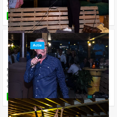
de stad. ...
Favoriet
LEES MEER
Crazy Brunch Heerlen
Actie
€ 52,50
Vanaf
p.p. excl. BTW
Vanaf 12 personen ‐ 4 uur en 30 minuten
Met Crazy Brunch in Heerlen gaat u met Holland Tour
Guides op drie verschillende locaties lekker eten en
tussendoor ook nog leuke hilarische Crazy 88
opdrachten ...
Favoriet
LEES MEER