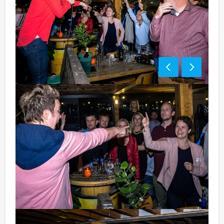
Bezorgkosten (meerprijs):
Urk € 100,- excl. BTW
Tip:
Dit groepsuitje van Holland Tour Guides komt
standaard met stressverlagende lachsalvo's en
waanzinnige teambuilding. Bijzonder geschikt voor
iedereen die van 'high-fives' houdt!
Komt u niet aan het minimale aantal deelnemers? Als u
bereid bent voor het minimale aantal te betalen, kunt u