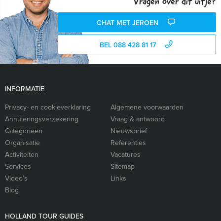
Vragen over dit uitje?
CHAT MET JEROEN
BEL 088 428 81 17
INFORMATIE
Privacy- en cookieverklaring
Algemene voorwaarden
Annuleringsverzekering
Vraag & antwoord
Categorieën
Nieuwsbrief
Organisatie
Referenties
Activiteiten
Vacatures
Services
Sitemap
Video’s
Links
Blog
HOLLAND TOUR GUIDES