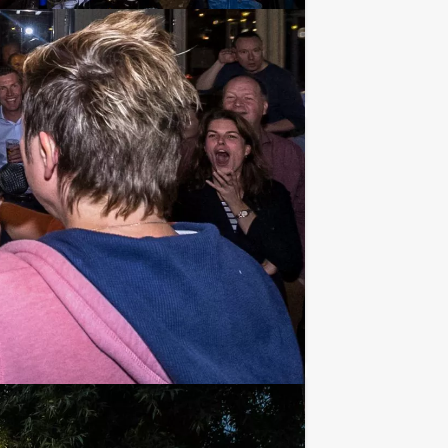
Favoriet
€ 27,50
Vanaf
p.p. excl. BTW
blet op pad. De tablet leidt jullie door
Favoriet
€ 27,50
Vanaf
p.p. excl. BTW