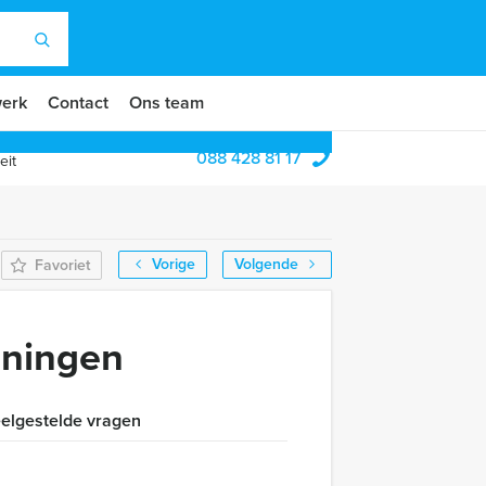
erk
Contact
Ons team
088 428 81 17
eit
Vorige
Volgende
Favoriet
oningen
elgestelde vragen