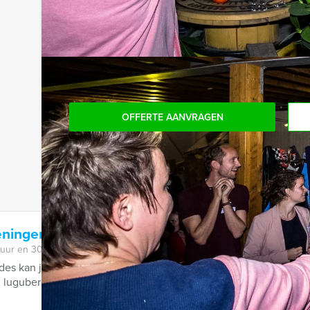
'high-fives' houdt!
Komt u niet aan het minimale aantal deelnemers? 
aantal te betalen, kunt u ook gewoon voor minde
OFFERTE AANVRAGEN
eningen
 uur en 30 minuten
ides kan je nu één van de spannendste en meest verrassende groe
 lugubere en zeer sinistere ...