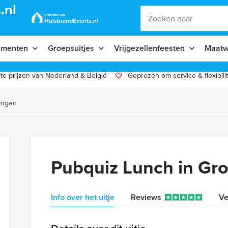
.nl
ementen
Groepsuitjes
Vrijgezellenfeesten
Maatw
te prijzen van Nederland & België
Geprezen om service & flexibilit
ingen
Pubquiz Lunch in Gr
Info over het uitje
Reviews
Ve