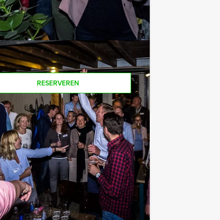
Als u bereid bent voor het minimale
r personen boeken!
RESERVEREN
€ 22,50
Vanaf
p.p. excl. BTW
psuitjes of bedrijfsuitjes organiseren.