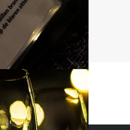
626 uitjes
t uitje?
BEL 088 428 81 17