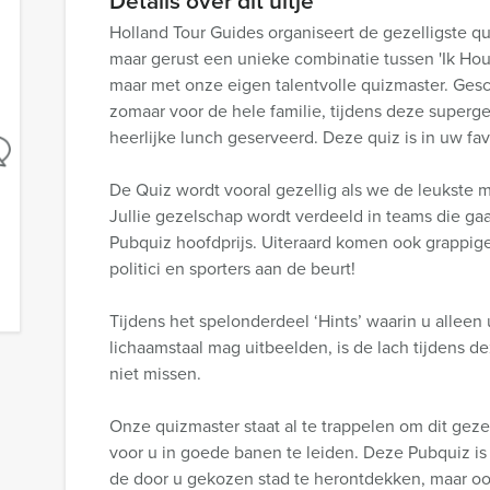
Details over dit uitje
Holland Tour Guides organiseert de gezelligste q
maar gerust een unieke combinatie tussen 'Ik Hou
maar met onze eigen talentvolle quizmaster. Geschi
zomaar voor de hele familie, tijdens deze superge
heerlijke lunch geserveerd. Deze quiz is in uw fav
De Quiz wordt vooral gezellig als we de leukste m
Jullie gezelschap wordt verdeeld in teams die ga
Pubquiz hoofdprijs. Uiteraard komen ook grappig
politici en sporters aan de beurt!
Tijdens het spelonderdeel ‘Hints’ waarin u alleen
lichaamstaal mag uitbeelden, is de lach tijdens dez
niet missen.
Onze quizmaster staat al te trappelen om dit geze
voor u in goede banen te leiden. Deze Pubquiz is
de door u gekozen stad te herontdekken, maar oo