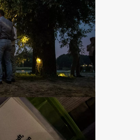
van Delft natuurlijk! Dit is echter
Favoriet
Vrijgezellenfeest
mannen