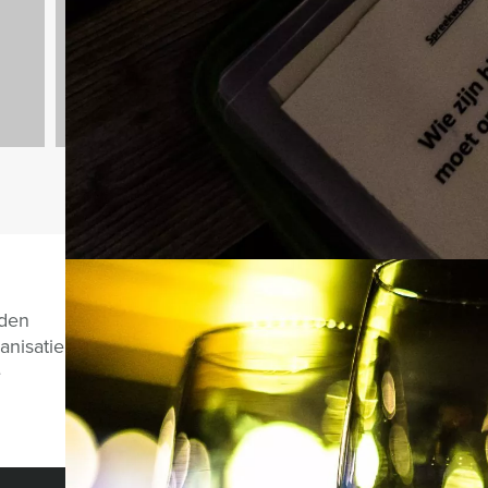
797 uitjes
Vragen over di
nden
anisatie
e
CHAT MET JEROEN