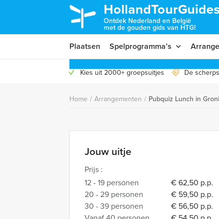
HollandTourGuides
Ontdek Nederland en België
met de gouden gids van HTG!
Plaatsen
Spelprogramma’s
Arrang
Kies uit 2000+ groepsuitjes
De scherps
Home
/
Arrangementen
/
Pubquiz Lunch in Gron
Jouw uitje
Prijs :
12 - 19 personen
€ 62,50 p.p.
20 - 29 personen
€ 59,50 p.p.
30 - 39 personen
€ 56,50 p.p.
Vanaf 40 personen
€ 54,50 p.p.