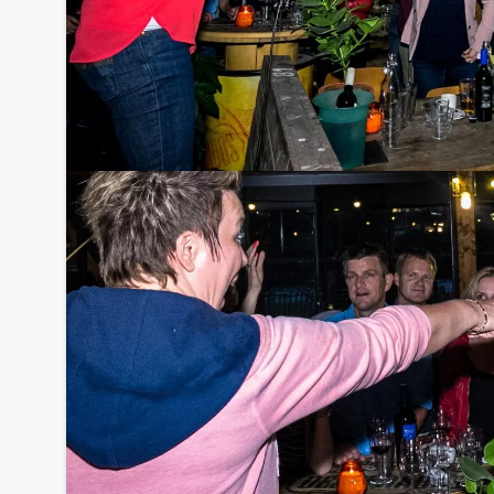
Bezorgkosten (meerprijs):
Groningen € 100,- excl. BTW
Tip:
Dit groepsuitje van Holland Tour Guides komt sta
lachsalvo's en waanzinnige teambuilding. Bijzond