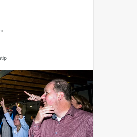
en
stip