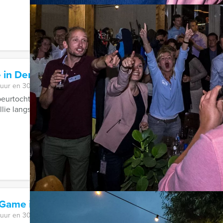
e in Den Haag
 uur en 30 minuten
eurtocht gaan jullie op ontdekkingsreis. Elk team gaat met een ta
lie langs de ...
Game in Delft
 uur en 30 minuten