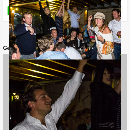
Favoriet
LEES MEER
Gerelateerde categorieën
Avondarrangementen
846 uitjes