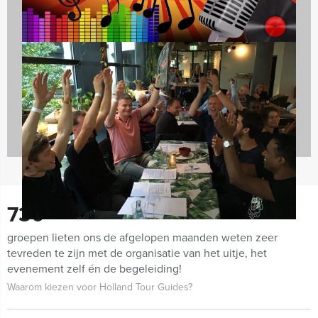
Bedrijfsuitjes
920 uitjes
730
groepen lieten ons de afgelopen maanden weten zeer
tevreden te zijn met de organisatie van het uitje, het
evenement zelf én de begeleiding!
Waarom kiezen voor Holland Tour Guides?