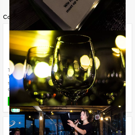
Combineer dit uitje met:
Speurtocht Dinner Urk
€ 62,50
Vanaf
p.p. excl. BTW
Vanaf 12 personen ‐ 4 uur en 30 minuten
Tijdens het Speurtocht Dinner arrangement van Holland
Tour Guides zorgen wij dat u de leukste plekjes uit de
stad te zien krijgt. U gaat in groepjes van 5 - 8 personen
op ...
Favoriet
LEES MEER
Speurtocht Dinner Maastricht