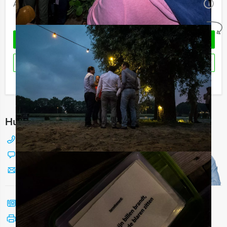
Aantal:
Minimaal 12 personen
i
Geheel vrijblijvend
OFFERTE AANVRAGEN
RESERVEREN
Ik heb een vraag over dit uitje
Hulp nodig bij het kiezen?
088 428 81 17
Chat met Jeroen
Stuur ons een mailtje
Bel mij terug
Bekijk printbare versie