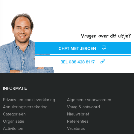
Vragen over dit uitje?
CHAT MET JEROEN
BEL 088 428 81 17
INFORMATIE
Privacy- en cookieverklaring
Algemene voorwaarden
Annuleringsverzekering
Vraag & antwoord
Categorieën
Nieuwsbrief
Organisatie
Referenties
Activiteiten
Vacatures