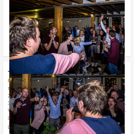
waarbij u onbeperkt kunt genieten van bier, fris,
huiswijn, koffie en thee. Zo komt u ook achteraf niet
voor verrassingen te staan!
Komt u niet aan het minimale aantal deelnemers? Als u
bereid bent voor het minimale aantal te betalen, kunt u
ook gewoon voor minder personen boeken!
Jouw uitje
Prijs :
12 - 19 personen
€ 72,50 p.p.
20 - 29 personen
€ 69,50 p.p.
30 - 39 personen
€ 66,50 p.p.
Vanaf 40 personen
€ 64,50 p.p.
De prijzen zijn exclusief BTW
Duur:
4 uur