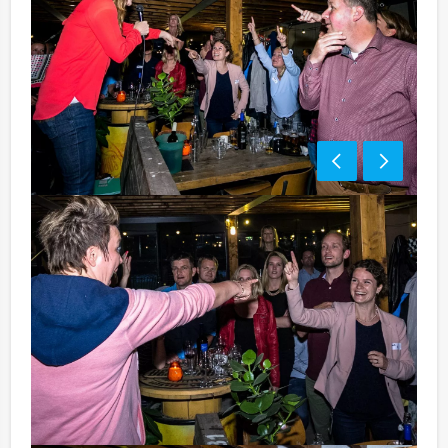
Meezingen, neuriën, handjes in de lucht is
allemaal geoorloofd!
Bezorgkosten (meerprijs):
Hengelo € 100,- excl. BTW
Tip:
Niet telkens uw knip hoeven trekken om uw drankje af
te rekenen? Voor € 13,50 per persoon per uur (excl.
BTW) kunt u gebruikmaken van het drankarrangement,