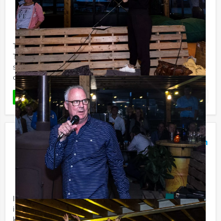
€ 62,50
Vanaf
p.p. excl. BTW
Vanaf 12 personen ‐ 4 uur en 30 minuten
Tijdens het Speurtocht Dinner arrangement van Holland
Tour Guides zorgen wij dat u de leukste plekjes uit de
stad te zien krijgt. U gaat in groepjes van 5 - 8 personen
op ...
Favoriet
LEES MEER
Ik Hou Van Holland Lunch Antwerpen
(België)
€ 57,50
Vanaf
p.p. excl. BTW
Vanaf 15 personen ‐ 3 uur en 30 minuten
In de Ik Hou van Holland Lunch van Holland Tour Guides
in Antwerpen (België) wordt uw kennis over ons
kikkerlandje aan een hevige test onderworpen.