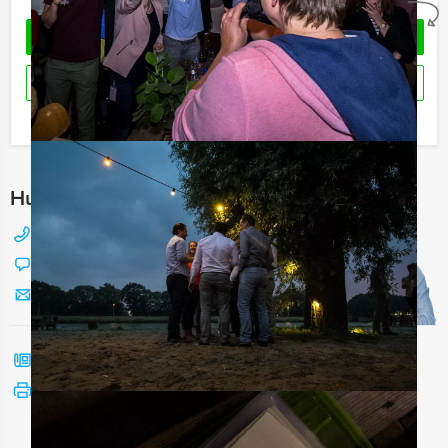
OFFERTE AANVRAGEN
RESERVEREN
Ik heb een vraag over dit uitje
Hulp nodig bij het kiezen?
088 428 81 17
Chat met Jeroen
Stuur ons een mailtje
Bel mij terug
Bekijk printbare versie