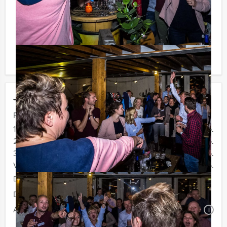
voor verrassingen te staan!
Komt u niet aan het minimale aantal deelnemers? Als u
bereid bent voor het minimale aantal te betalen, kunt u
ook gewoon voor minder personen boeken!
Jouw uitje
Prijs :
12 - 19 personen
€ 72,50 p.p.
20 - 29 personen
€ 69,50 p.p.
30 - 39 personen
€ 66,50 p.p.
Vanaf 40 personen
€ 64,50 p.p.
De prijzen zijn exclusief BTW
Duur:
4 uur
Aantal:
Minimaal 12 personen
i
Geheel vrijblijvend