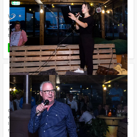
Welkom in het centrum van Ede, waar u met Get The
Picture van Holland Tour Guides gaat genieten van een
rijk gevulde stadswandeling - fotospeurtocht. Het is de
bedoeling ...
Favoriet
LEES MEER
Crazy Dinner Leiden
€ 62,50
Vanaf
p.p. excl. BTW
Vanaf 12 personen ‐ 4 uur en 30 minuten
Crazy Dinner Leiden, dat is Crazy88 spelen én lekker
eten, met Holland Tour Guides. Doorgedraaid, spannend,
lekker en komisch! Holland Tour Guides komt nu met het
meest ...