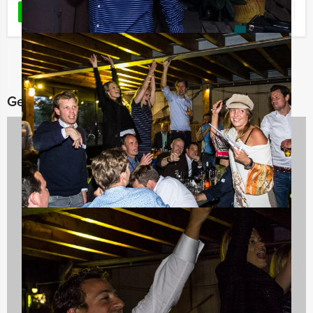
Favoriet
LEES MEER
Gerelateerde categorieën
Avondarrangementen
846 uitjes