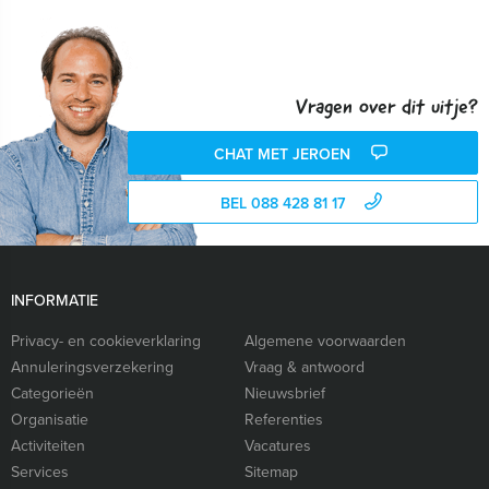
Vragen over dit uitje?
CHAT MET JEROEN
BEL 088 428 81 17
INFORMATIE
Privacy- en cookieverklaring
Algemene voorwaarden
Annuleringsverzekering
Vraag & antwoord
Categorieën
Nieuwsbrief
Organisatie
Referenties
Activiteiten
Vacatures
Services
Sitemap