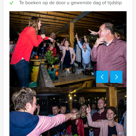
Te boeken op de door u gewenste dag of tijdstip
Handige tip:
Niet telkens uw knip hoeven trekken om uw drankje af
te rekenen? Voor € 13,50 per persoon per uur (excl.
BTW) kunt u gebruikmaken van het drankarrangement,
waarbij u onbeperkt kunt genieten van bier, fris,
huiswijn, koffie en thee. Zo komt u ook achteraf niet