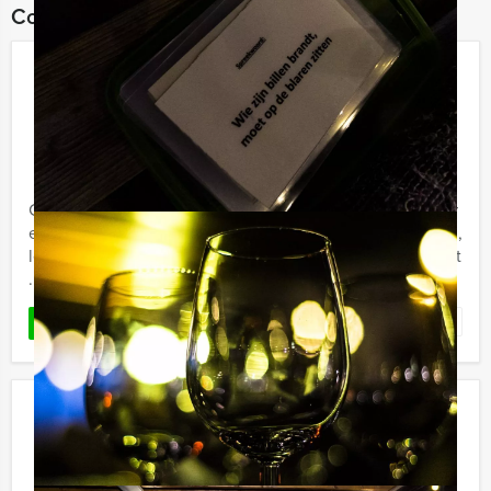
Combineer dit uitje met:
Crazy Dinner Hilversum
€ 62,50
Vanaf
p.p. excl. BTW
Vanaf 12 personen ‐ 4 uur en 30 minuten
Crazy Dinner Hilversum, dat is Crazy88 spelen én lekker
eten, met Holland Tour Guides. Doorgedraaid, spannend,
lekker en komisch! Holland Tour Guides komt nu met het
...
Favoriet
LEES MEER
Get The Picture Ede
€ 22,50
Vanaf
p.p. excl. BTW
Vanaf 12 personen ‐ 2 uur en 30 minuten