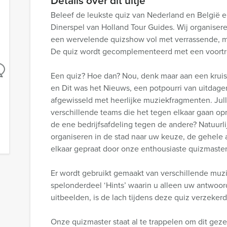
Details over dit uitje
Beleef de leukste quiz van Nederland en België en
Dinerspel van Holland Tour Guides. Wij organisere
een wervelende quizshow vol met verrassende, m
De quiz wordt gecomplementeerd met een voortref
Een quiz? Hoe dan? Nou, denk maar aan een kruis
en Dit was het Nieuws, een potpourri van uitdage
afgewisseld met heerlijke muziekfragmenten. Jull
verschillende teams die het tegen elkaar gaan o
de ene bedrijfsafdeling tegen de andere? Natuurl
organiseren in de stad naar uw keuze, de gehele
elkaar gepraat door onze enthousiaste quizmaster
Er wordt gebruikt gemaakt van verschillende mu
spelonderdeel ‘Hints’ waarin u alleen uw antwoor
uitbeelden, is de lach tijdens deze quiz verzekerd! 
Onze quizmaster staat al te trappelen om dit geze