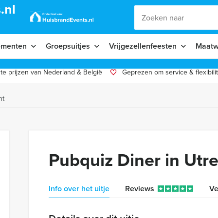
.nl
ementen
Groepsuitjes
Vrijgezellenfeesten
Maatw
te prijzen van Nederland & België
Geprezen om service & flexibilit
ht
Pubquiz Diner in Utr
Info over het uitje
Reviews
Ve