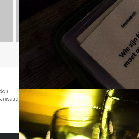
2167 uitjes
Vragen over di
nden
anisatie
e
CHAT MET JEROEN