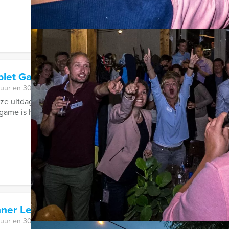
ablet Game Zutphen
 uur en 30 minuten
ze uitdagende game, die Europa razendsnel verovert. Geen zin 
game is hypermodern, waarbij ...
nner Leeuwarden
 uur en 30 minuten