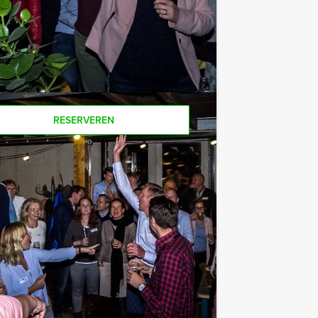
Als u bereid bent voor het minimale
r personen boeken!
RESERVEREN
€ 27,50
Vanaf
p.p. excl. BTW
 van Alkmaar natuurlijk! Dit is echter