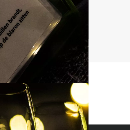
1237 uitjes
t uitje?
BEL 088 428 81 17