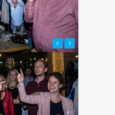
e af te rekenen? Voor € 13,50 per
 van het drankarrangement, waarbij u
koffie en thee. Zo komt u ook achteraf