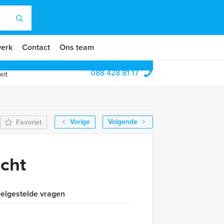
erk
Contact
Ons team
088 428 81 17
eit
Vorige
Volgende
Favoriet
echt
elgestelde vragen