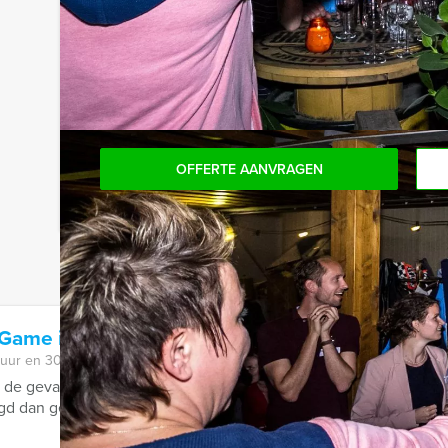
niet voor verrassingen te staan!
Komt u niet aan het minimale aantal deelnemers? 
aantal te betalen, kunt u ook gewoon voor minde
OFFERTE AANVRAGEN
 Game in Alkmaar
 uur en 30 minuten
 de gevangenis en nu.. direct een grote slag slaan in het centrum
d dan gedaan, want de ...