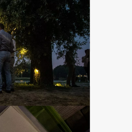
de leukste plekjes uit de stad te zien
Favoriet
Culinaire uitjes