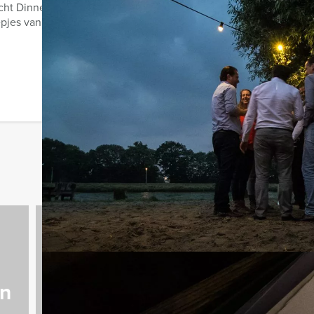
cht Dinner arrangement van Holland Tour Guides zorgen wij dat u 
epjes van 5 - 8 personen op ...
n
Teambuilding