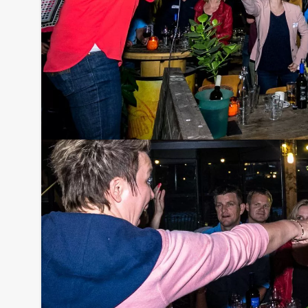
Handige tip:
Niet telkens uw knip hoeven trekken om uw drankj
persoon per uur (excl. BTW) kunt u gebruikmaken
onbeperkt kunt genieten van bier, fris, huiswijn, 