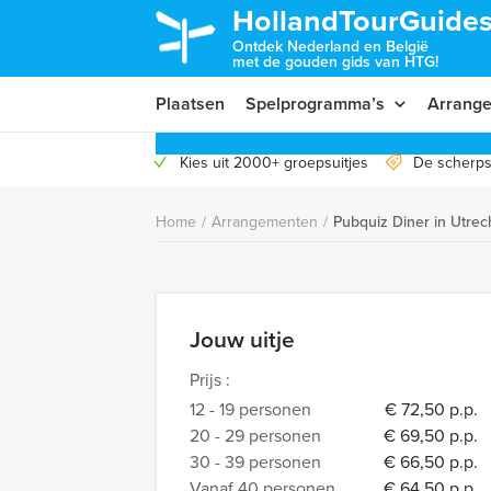
HollandTourGuides
Ontdek Nederland en België
met de gouden gids van HTG!
Plaatsen
Spelprogramma’s
Arrang
Kies uit 2000+ groepsuitjes
De scherps
Home
/
Arrangementen
/
Pubquiz Diner in Utrec
Jouw uitje
Prijs :
12 - 19 personen
€ 72,50 p.p.
20 - 29 personen
€ 69,50 p.p.
30 - 39 personen
€ 66,50 p.p.
Vanaf 40 personen
€ 64,50 p.p.