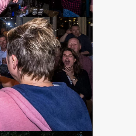
Favoriet
€ 27,50
Vanaf
p.p. excl. BTW
in een standaard spelprogramma in de
Favoriet
€ 62,50
Vanaf
p.p. excl. BTW