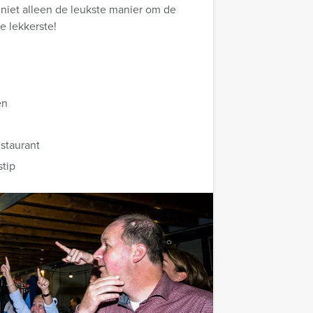
 niet alleen de leukste manier om de
e lekkerste!
en
staurant
stip