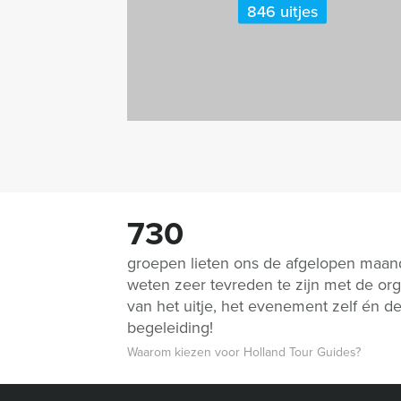
846 uitjes
730
groepen lieten ons de afgelopen maa
weten zeer tevreden te zijn met de org
van het uitje, het evenement zelf én d
begeleiding!
Waarom kiezen voor Holland Tour Guides?