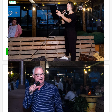
Hunted Tablet Game in Delft
€ 27,50
Vanaf
p.p. excl. BTW
Vanaf 12 personen ‐ 2 uur en 30 minuten
Je bent ontsnapt uit de gevangenis en nu.. direct een
grote slag slaan in het centrum van Delft natuurlijk! Dit is
echter gemakkelijker gezegd dan gedaan, want de ...
Favoriet
LEES MEER
PopQuiz Diner Tilburg
€ 64,50
Vanaf
p.p. excl. BTW
Vanaf 12 personen ‐ 4 uur
Een Popquiz Diner van Holland Tour Guides is een
heerlijke combinatie van een muzikale kennisquiz en