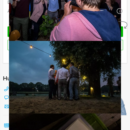
Duur:
4 uur
Aantal:
Minimaal 12 personen
i
Geheel vrijblijvend
OFFERTE AANVRAGEN
RESERVEREN
Ik heb een vraag over dit uitje
Hulp nodig bij het kiezen?
088 428 81 17
Chat met Jeroen
Stuur ons een mailtje
Bel mij terug