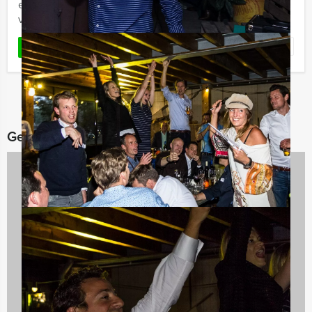
een eersteklas diner op een toplocatie. Je
vrijgezellenuitje of ...
Favoriet
LEES MEER
Gerelateerde categorieën
Avondarrangementen
846 uitjes