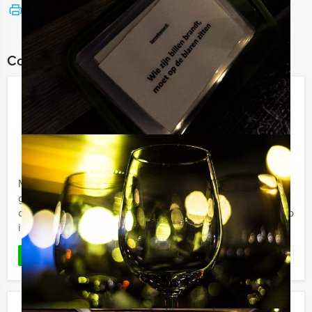
Bekijk printbare versie
Combineer dit uitje met:
Crime City Brunch Game in Den
Haag
€ 62,50
Vanaf
p.p. excl. BTW
Vanaf 12 personen ‐ 4 uur en 30 minuten
Maak in Den Haag kennis met de crime city brunch
game. Een hypermodern, virtueel GPS spel in
combinatie met een overheerlijk 3-gangen brunch. Kruip
in de huid van een ...
Favoriet
LEES MEER