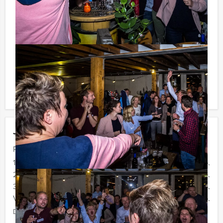
BTW) kunt u gebruikmaken van het drankarrangement,
waarbij u onbeperkt kunt genieten van bier, fris,
huiswijn, koffie en thee. Zo komt u ook achteraf niet
voor verrassingen te staan!
Komt u niet aan het minimale aantal deelnemers? Als u
bereid bent voor het minimale aantal te betalen, kunt u
ook gewoon voor minder personen boeken!
Jouw uitje
Prijs :
12 - 19 personen
€ 72,50 p.p.
20 - 29 personen
€ 69,50 p.p.
30 - 39 personen
€ 66,50 p.p.
Vanaf 40 personen
€ 64,50 p.p.
De prijzen zijn exclusief BTW