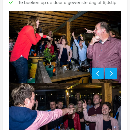
Te boeken op de door u gewenste dag of tijdstip
Bezorgkosten (meerprijs):
Urk € 100,- excl. BTW
Handige tip:
Niet telkens uw knip hoeven trekken om uw drankje af
te rekenen? Voor € 13,50 per persoon per uur (excl.