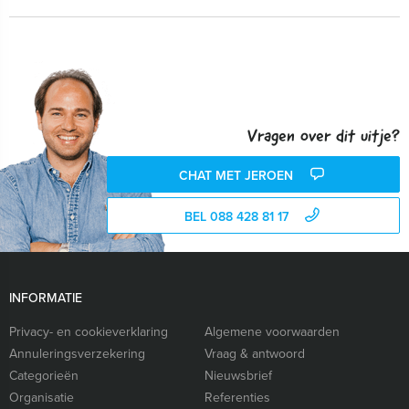
Vragen over dit uitje?
CHAT MET JEROEN
BEL 088 428 81 17
INFORMATIE
Privacy- en cookieverklaring
Algemene voorwaarden
Annuleringsverzekering
Vraag & antwoord
Categorieën
Nieuwsbrief
Organisatie
Referenties