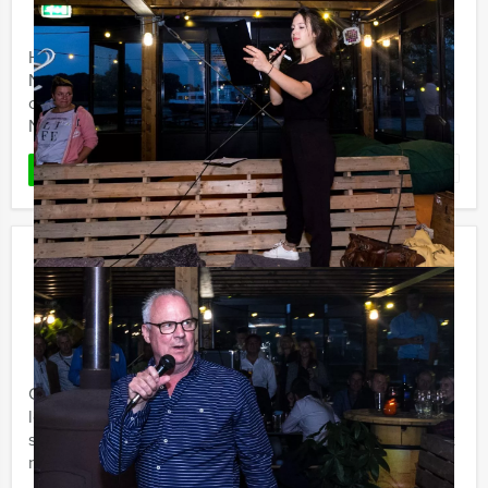
Holland Tour Guides organiseert de gezelligste quiz van
Nederland en België! Zeg maar gerust een unieke
combinatie tussen 'Ik Hou van Holland' en 'Dit was het
Nieuws' ...
Favoriet
LEES MEER
Crazy Dinner Scheveningen
€ 62,50
Vanaf
p.p. excl. BTW
Vanaf 12 personen ‐ 4 uur en 30 minuten
Crazy Dinner Scheveningen, dat is Crazy88 spelen én
lekker eten, met Holland Tour Guides. Doorgedraaid,
spannend, lekker en komisch! Holland Tour Guides komt
nu ...