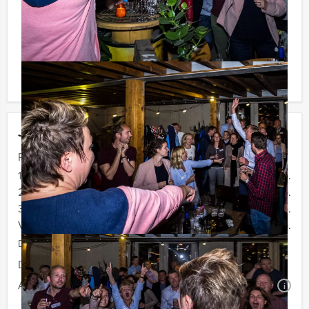
voor verrassingen te staan!
Komt u niet aan het minimale aantal deelnemers? Als u
bereid bent voor het minimale aantal te betalen, kunt u
ook gewoon voor minder personen boeken!
Jouw uitje
Prijs :
12 - 19 personen
€ 72,50 p.p.
20 - 29 personen
€ 69,50 p.p.
30 - 39 personen
€ 66,50 p.p.
Vanaf 40 personen
€ 64,50 p.p.
De prijzen zijn exclusief BTW
Duur:
4 uur
Aantal:
Minimaal 12 personen
i
Geheel vrijblijvend