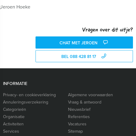
Vragen over dit uitje?
CHAT MET JEROEN
BEL 088 428 81 17
INFORMATIE
Privacy- en cookieverklaring
Algemene voorwaarden
Annuleringsverzekering
Vraag & antwoord
Categorieën
Nieuwsbrief
Organisatie
Referenties
Activiteiten
Vacatures
Services
Sitemap