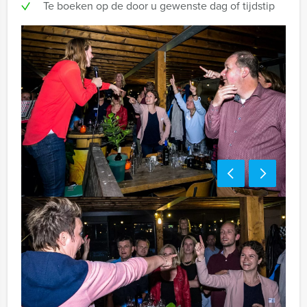
Te boeken op de door u gewenste dag of tijdstip
Handige tip:
Niet telkens uw knip hoeven trekken om uw drankje af
te rekenen? Voor € 13,50 per persoon per uur (excl.
BTW) kunt u gebruikmaken van het drankarrangement,
waarbij u onbeperkt kunt genieten van bier, fris,
huiswijn, koffie en thee. Zo komt u ook achteraf niet