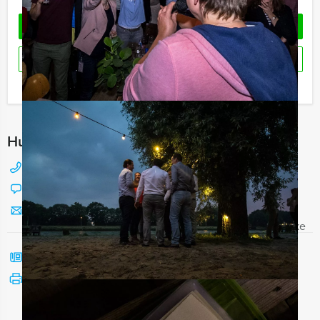
OFFERTE AANVRAGEN
RESERVEREN
Ik heb een vraag over dit uitje
Hulp nodig bij het kiezen?
088 428 81 17
Chat met Jeroen
Stuur ons een mailtje
Bel mij terug
Bekijk printbare versie