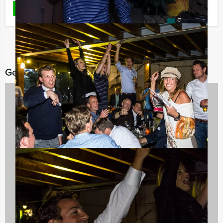
Favoriet
LEES MEER
Gerelateerde categorieën
Teambuilding
2167 uitjes