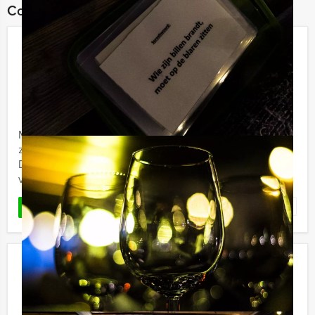
Combineer dit uitje met:
GPS Speurtocht Deventer
€ 22,50
Vanaf
p.p. excl. BTW
Vanaf 12 personen ‐ 2 uur en 30 minuten
Met deze GPS Speurtocht van Holland Tour Guides
zorgen wij dat u binnen no-time de weg weet in
Deventer. Door middel van een GPS apparaat en leuke
vragen zullen wij uw ...
Favoriet
LEES MEER
Pubquiz Lunch in Zwolle
€ 54,50
Vanaf
p.p. excl. BTW
Vanaf 12 personen ‐ 3 uur en 30 minuten