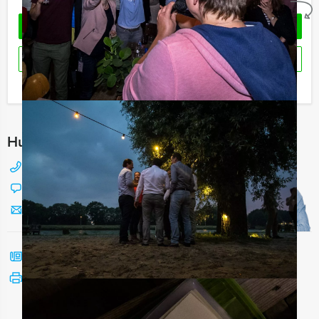
Geheel vrijblijvend
OFFERTE AANVRAGEN
RESERVEREN
Ik heb een vraag over dit uitje
Hulp nodig bij het kiezen?
088 428 81 17
Chat met Jeroen
Stuur ons een mailtje
Bel mij terug
Bekijk printbare versie