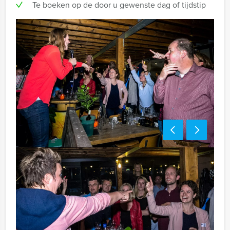
Te boeken op de door u gewenste dag of tijdstip
Handige tip:
Niet telkens uw knip hoeven trekken om uw drankje af
te rekenen? Voor € 13,50 per persoon per uur (excl.
BTW) kunt u gebruikmaken van het drankarrangement,
waarbij u onbeperkt kunt genieten van bier, fris,
huiswijn, koffie en thee. Zo komt u ook achteraf niet