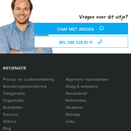
Vragen over dit uitje?
CHAT MET JEROEN
BEL 088 428 81 17
INFORMATIE
Privacy- en cookieverklaring
Algemene voorwaarden
Annuleringsverzekering
Vraag & antwoord
Categorieën
Nieuwsbrief
Organisatie
Referenties
Activiteiten
Vacatures
Services
Sitemap
Video’s
Links
Blog