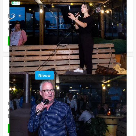
Vanaf 15 personen ‐ 3 uur en 30 minuten
Holland Tour Guides bouwt tijdens de Wie is de Rat in
Gent van uw groep een hecht team en laat u allerlei
uitdagende opdrachten doen.
Favoriet
LEES MEER
Empire City Tablet Game Rotterdam
Nieuw
€ 27,50
Vanaf
p.p. excl. BTW
Vanaf 12 personen ‐ 2 uur en 30 minuten
Maak kennis met de Empire City Game in Rotterdam:
een uitdagende gps game van Holland Tour Guides, die
Europa en ons land razendsnel verovert.
Favoriet
LEES MEER