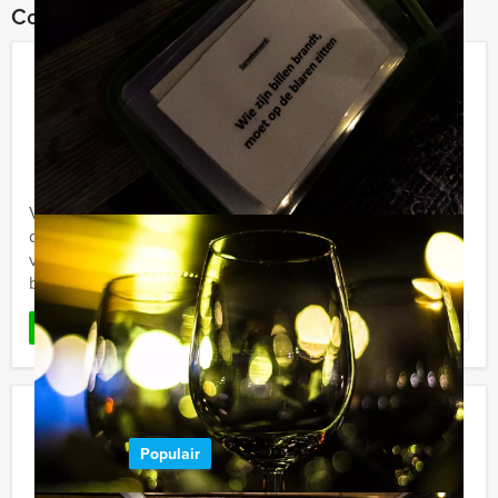
Combineer dit uitje met:
Ranking the Stars quiz Gent (België)
€ 29,50
Vanaf
p.p. excl. BTW
Vanaf 15 personen ‐ 2 uur en 30 minuten
Vanaf nu ook bij Holland Tour Guides te boeken;
de hilarische Ranking the Stars quiz! Bent u klaar om uw
vrienden of collega's te ranken? Alle geheimen zullen
bloot komen ...
Favoriet
LEES MEER
Wie is de Rat in Gent (België)
Populair
€ 32,50
Vanaf
p.p. excl. BTW