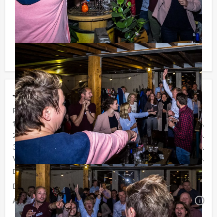
voor verrassingen te staan!
Komt u niet aan het minimale aantal deelnemers? Als u
bereid bent voor het minimale aantal te betalen, kunt u
ook gewoon voor minder personen boeken!
Jouw uitje
Prijs :
12 - 19 personen
€ 72,50 p.p.
20 - 29 personen
€ 69,50 p.p.
30 - 39 personen
€ 66,50 p.p.
Vanaf 40 personen
€ 64,50 p.p.
De prijzen zijn exclusief BTW
Duur:
4 uur
Aantal:
Minimaal 12 personen
i