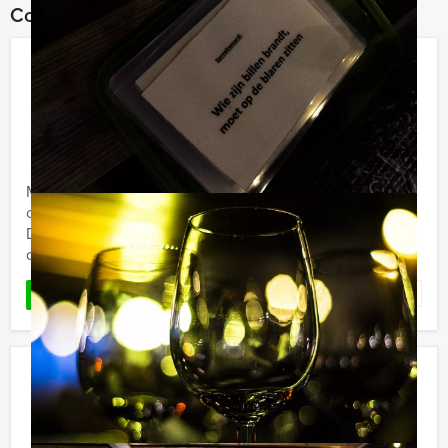
Combineer dit uitje met:
City Adventure in Leeuwarden
€ 27,50
Vanaf
p.p. excl. BTW
Vanaf 12 personen ‐ 2 uur en 30 minuten
Met deze digitale speurtocht gaan jullie op
ontdekkingsreis. Elk team gaat met een tablet op pad.
De tablet leidt jullie door de stad en brengt jullie langs
de ...
Favoriet
LEES MEER
Pubquiz Lunch in Maastricht
€ 54,50
Vanaf
p.p. excl. BTW
Vanaf 12 personen ‐ 3 uur en 30 minuten