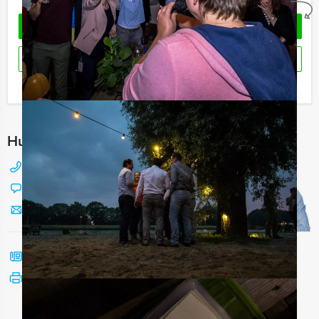
OFFERTE AANVRAGEN
RESERVEREN
Ik heb een vraag over dit uitje
Hulp nodig bij het kiezen?
088 428 81 17
Chat met Jeroen
Stuur ons een mailtje
Bel mij terug
Bekijk printbare versie