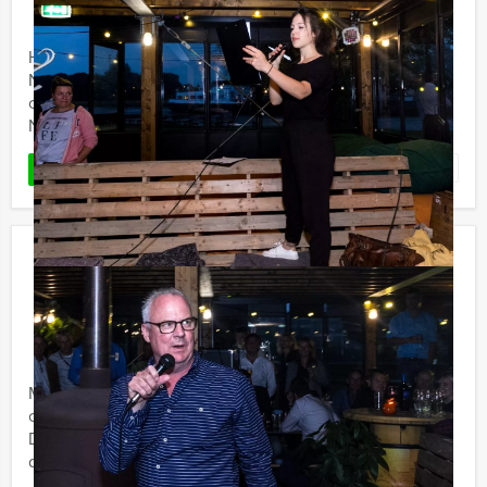
Holland Tour Guides organiseert de gezelligste quiz van
Nederland en België! Zeg maar gerust een unieke
combinatie tussen 'Ik Hou van Holland' en 'Dit was het
Nieuws' ...
Favoriet
LEES MEER
City Adventure in Volendam
€ 27,50
Vanaf
p.p. excl. BTW
Vanaf 12 personen ‐ 2 uur en 30 minuten
Met deze digitale speurtocht gaan jullie op
ontdekkingsreis. Elk team gaat met een tablet op pad.
De tablet leidt jullie door de stad en brengt jullie langs
de ...