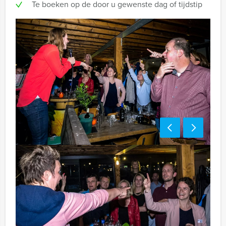
Te boeken op de door u gewenste dag of tijdstip
Handige tip:
Niet telkens uw knip hoeven trekken om uw drankje af
te rekenen? Voor € 13,50 per persoon per uur (excl.
BTW) kunt u gebruikmaken van het drankarrangement,
waarbij u onbeperkt kunt genieten van bier, fris,
huiswijn, koffie en thee. Zo komt u ook achteraf niet