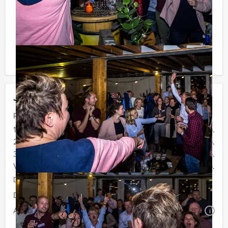
voor verrassingen te staan!
Komt u niet aan het minimale aantal deelnemers? Als u
bereid bent voor het minimale aantal te betalen, kunt u
ook gewoon voor minder personen boeken!
Jouw uitje
Prijs :
12 - 19 personen
€ 72,50 p.p.
20 - 29 personen
€ 69,50 p.p.
30 - 39 personen
€ 66,50 p.p.
Vanaf 40 personen
€ 64,50 p.p.
De prijzen zijn exclusief BTW
Duur:
4 uur
Aantal:
Minimaal 12 personen
i
Geheel vrijblijvend