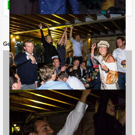
Favoriet
LEES MEER
Gerelateerde categorieën
Culinaire uitjes
1237 uitjes