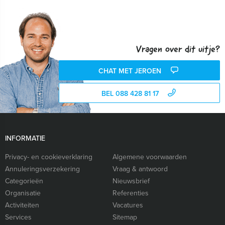
Vragen over dit uitje?
CHAT MET JEROEN
BEL 088 428 81 17
INFORMATIE
Privacy- en cookieverklaring
Algemene voorwaarden
Annuleringsverzekering
Vraag & antwoord
Categorieën
Nieuwsbrief
Organisatie
Referenties
Activiteiten
Vacatures
Services
Sitemap