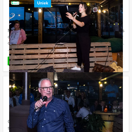
Uniek
€ 52,50
Vanaf
p.p. excl. BTW
Vanaf 12 personen ‐ 4 uur en 30 minuten
Met Crazy Brunch in Ede gaat u met Holland Tour Guides
op drie verschillende locaties lekker eten en tussendoor
ook nog leuke hilarische Crazy 88 opdrachten uitvoeren.
...
Favoriet
LEES MEER
Hunted Tablet Lunchgame in
Enschede
€ 62,50
Vanaf
p.p. excl. BTW
Vanaf 12 personen ‐ 4 uur en 30 minuten
Gezellig eten en drinken en tussendoor een spannend
stadsspel spelen. Dat klinkt als de ideale