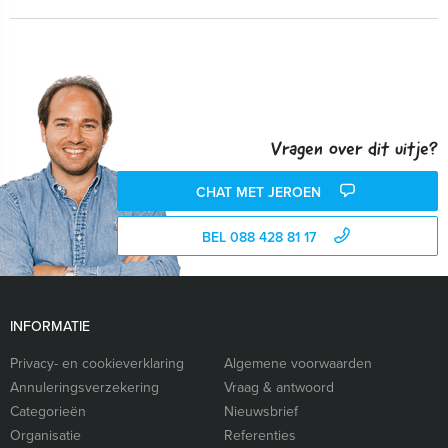
Vragen over dit uitje?
CHAT MET JEROEN
BEL 088 428 81 17
INFORMATIE
Privacy- en cookieverklaring
Algemene voorwaarden
Annuleringsverzekering
Vraag & antwoord
Categorieën
Nieuwsbrief
Organisatie
Referenties