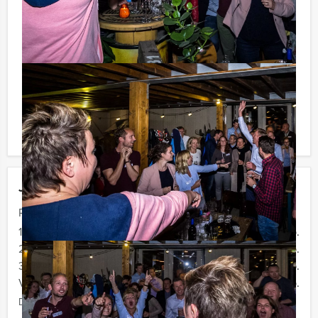
BTW) kunt u gebruikmaken van het drankarrangement,
waarbij u onbeperkt kunt genieten van bier, fris,
huiswijn, koffie en thee. Zo komt u ook achteraf niet
voor verrassingen te staan!
Komt u niet aan het minimale aantal deelnemers? Als u
bereid bent voor het minimale aantal te betalen, kunt u
ook gewoon voor minder personen boeken!
Jouw uitje
Prijs :
12 - 19 personen
€ 72,50 p.p.
20 - 29 personen
€ 69,50 p.p.
30 - 39 personen
€ 66,50 p.p.
Vanaf 40 personen
€ 64,50 p.p.
De prijzen zijn exclusief BTW