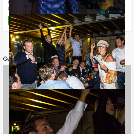
middagbesteding of niet? Wij van Holland Tour Guides
bieden deze ...
Favoriet
LEES MEER
Gerelateerde categorieën
Avondarrangementen
846 uitjes