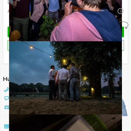
Duur:
4 uur
Aantal:
Minimaal 12 personen
i
Geheel vrijblijvend
OFFERTE AANVRAGEN
RESERVEREN
Ik heb een vraag over dit uitje
Hulp nodig bij het kiezen?
088 428 81 17
Chat met Jeroen
Stuur ons een mailtje
Bel mij terug