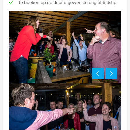
Te boeken op de door u gewenste dag of tijdstip
Bezorgkosten (meerprijs):
Apeldoorn € 100,- excl. BTW
Handige tip:
Niet telkens uw knip hoeven trekken om uw drankje af
te rekenen? Voor € 13,50 per persoon per uur (excl.