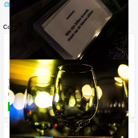
Bekijk printbare versie
Combineer dit uitje met:
Ik Hou Van Holland Lunch Utrecht
€ 54,50
Vanaf
p.p. excl. BTW
Vanaf 12 personen ‐ 3 uur en 30 minuten
Tijdens de 'Ik hou van Holland Lunch' van Holland Tour
Guides in Utrecht gaan we het beroemde tv-spel spelen.
Heeft u alle kennis paraat? Wij zullen namelijk jullie ...
Favoriet
LEES MEER
Crazy Brunch Ede