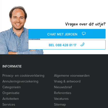
Vragen over dit uitje?
CHAT MET JEROEN
BEL 088 428 81 17
INFORMATIE
Privacy- en cookieverklaring
Algemene voorwaarden
Annuleringsverzekering
Vraag & antwoord
Categorieën
Nieuwsbrief
Organisatie
Referenties
Activiteiten
Vacatures
Services
Sitemap