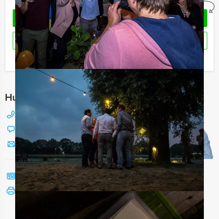
Geheel vrijblijvend
OFFERTE AANVRAGEN
RESERVEREN
Ik heb een vraag over dit uitje
Hulp nodig bij het kiezen?
088 428 81 17
Chat met Jeroen
Stuur ons een mailtje
Bel mij terug
Bekijk printbare versie