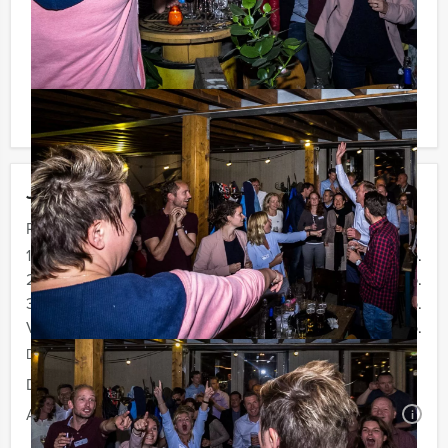
voor verrassingen te staan!
Komt u niet aan het minimale aantal deelnemers? Als u
bereid bent voor het minimale aantal te betalen, kunt u
ook gewoon voor minder personen boeken!
Jouw uitje
Prijs :
12 - 19 personen
€ 72,50 p.p.
20 - 29 personen
€ 69,50 p.p.
30 - 39 personen
€ 66,50 p.p.
Vanaf 40 personen
€ 64,50 p.p.
De prijzen zijn exclusief BTW
Duur:
4 uur
Aantal:
Minimaal 12 personen
i