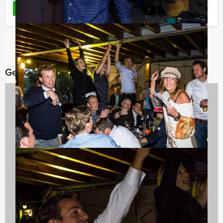
Favoriet
LEES MEER
Gerelateerde categorieën
Avondarrangementen
846 uitjes