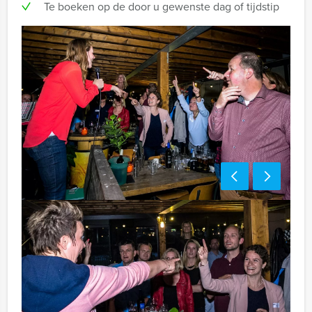
Te boeken op de door u gewenste dag of tijdstip
Handige tip:
Niet telkens uw knip hoeven trekken om uw drankje af
te rekenen? Voor € 13,50 per persoon per uur (excl.
BTW) kunt u gebruikmaken van het drankarrangement,
waarbij u onbeperkt kunt genieten van bier, fris,
huiswijn, koffie en thee. Zo komt u ook achteraf niet