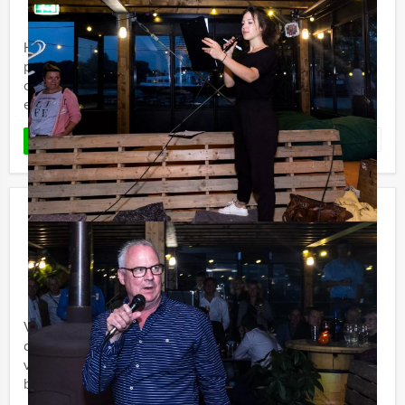
Holland Tour Guides neemt u mee naar de oudste
plekjes van Urk! Tijdens deze unieke 'Old' speurtocht
ontdekt u de oudste bezienswaardigheden van de stad
en beleeft u de ...
Favoriet
LEES MEER
Ranking the Stars quiz Maastricht
€ 27,50
Vanaf
p.p. excl. BTW
Vanaf 12 personen ‐ 2 uur en 30 minuten
Vanaf nu ook bij Holland Tour Guides te boeken;
de hilarische Ranking the Stars quiz! Bent u klaar om uw
vrienden of collega's te ranken? Alle geheimen zullen
bloot komen ...