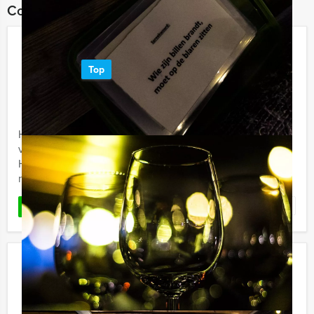
Combineer dit uitje met:
Get The Picture Dinner Hengelo
Top
€ 62,50
Vanaf
p.p. excl. BTW
Vanaf 12 personen ‐ 4 uur en 30 minuten
Het 'Get The Picture Dinner' in Hengelo, dat is genieten
van lekker eten én een speurtocht door de stad, met
Holland Tour Guides. Wandelen en de mooiste kiekjes
nemen van ...
Favoriet
LEES MEER
Old Urk
€ 22,50
Vanaf
p.p. excl. BTW
Vanaf 12 personen ‐ 2 uur en 30 minuten