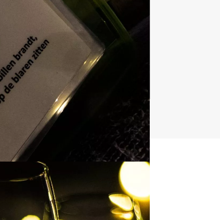
Quizzes
732 uitjes
t uitje?
BEL 088 428 81 17