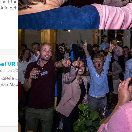
lland Tour Guides te boeken; de hilarische Ranking the Stars qui
 Alle geheimen zullen bloot komen ...
el VR Dinerspel in Maastricht
 uur en 30 minuten
lixserie La Casa de Papel is het aan acht verschillende rovers on
van Madrid te beroven. ...