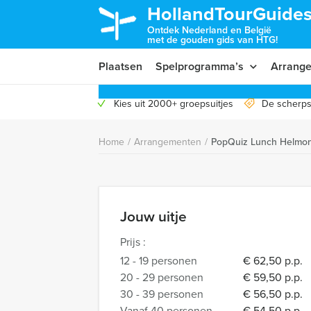
HollandTourGuides
Ontdek Nederland en België
met de gouden gids van HTG!
Plaatsen
Spelprogramma’s
Arrang
Kies uit 2000+ groepsuitjes
De scherps
Home
/
Arrangementen
/
PopQuiz Lunch Helmo
Jouw uitje
Prijs :
12 - 19 personen
€ 62,50 p.p.
20 - 29 personen
€ 59,50 p.p.
30 - 39 personen
€ 56,50 p.p.
Vanaf 40 personen
€ 54,50 p.p.