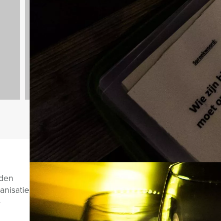
Dagarrangementen
970 uitjes
Vragen over di
nden
anisatie
e
CHAT MET JEROEN