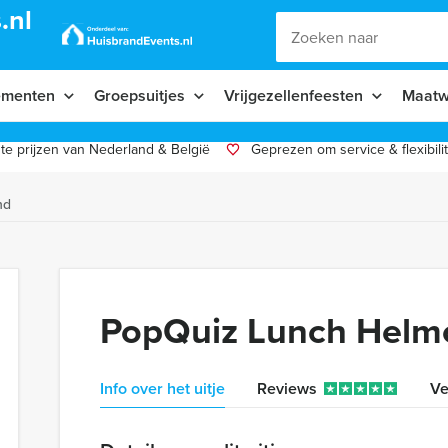
.nl
ementen
Groepsuitjes
Vrijgezellenfeesten
Maatw
te prijzen van Nederland & België
Geprezen om service & flexibilit
nd
PopQuiz Lunch Helm
Info over het uitje
Reviews
Ve