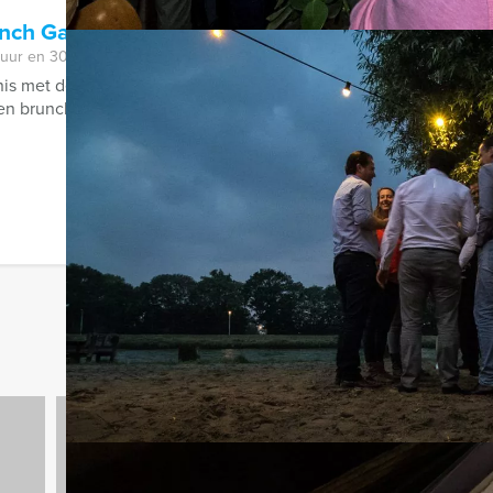
unch Game in Zwolle
 uur en 30 minuten
is met de crime city brunch game. Een hypermodern, virtueel G
n brunch. Kruip in de huid van een ...