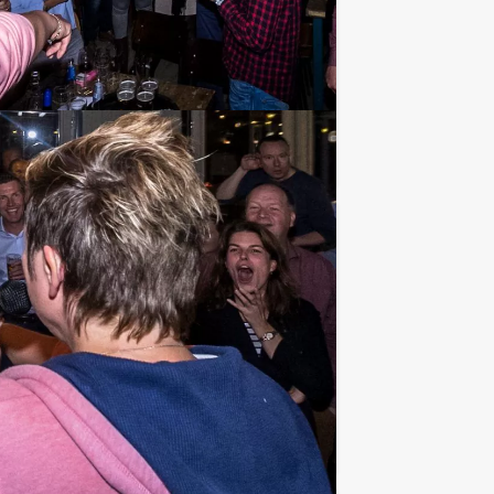
z! Bent u klaar om uw vrienden of
Favoriet
€ 66,50
Vanaf
p.p. excl. BTW
der leiding van El Professor, de taak om
Favoriet