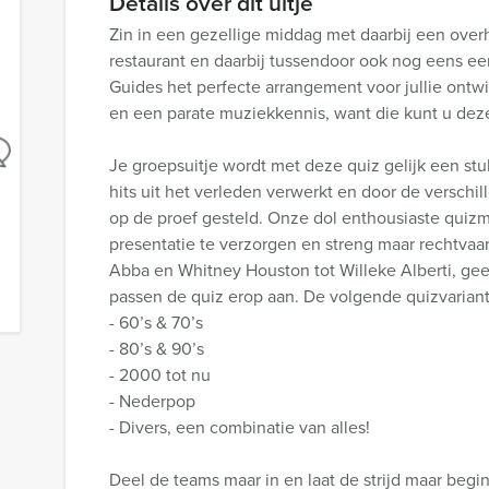
Details over dit uitje
Zin in een gezellige middag met daarbij een overh
restaurant en daarbij tussendoor ook nog eens e
Guides het perfecte arrangement voor jullie ontw
en een parate muziekkennis, want die kunt u dez
Je groepsuitje wordt met deze quiz gelijk een st
hits uit het verleden verwerkt en door de verschil
op de proef gesteld. Onze dol enthousiaste quizm
presentatie te verzorgen en streng maar rechtvaard
Abba en Whitney Houston tot Willeke Alberti, gee
passen de quiz erop aan. De volgende quizvariant
- 60’s & 70’s
- 80’s & 90’s
- 2000 tot nu
- Nederpop
- Divers, een combinatie van alles!
Deel de teams maar in en laat de strijd maar begin