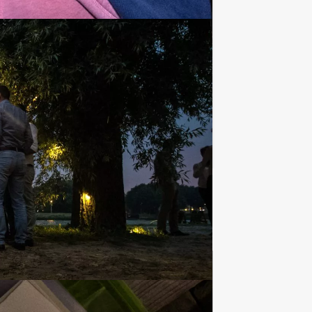
€ 62,50
Vanaf
p.p. excl. BTW
PS spel in combinatie met een
Favoriet