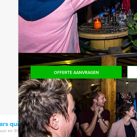
persoon per uur (excl. BTW) kunt u gebruikmaken
onbeperkt kunt genieten van bier, fris, huiswijn, k
achteraf niet voor verrassingen te staan!
Reservering voor kleinere groepen:
Komt u niet aan het minimale aantal deelnemers? 
aantal te betalen, kunt u ook gewoon voor minde
OFFERTE AANVRAGEN
ars quiz Alkmaar
 uur en 30 minuten