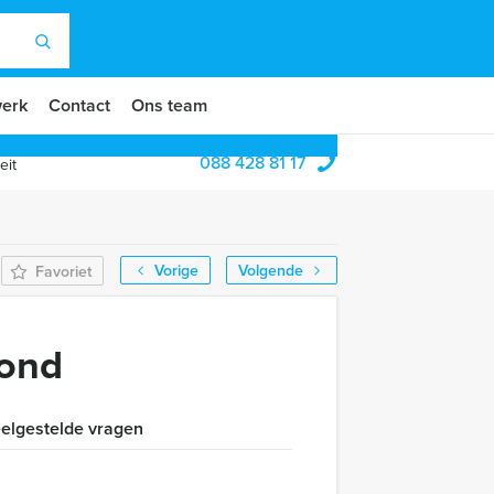
erk
Contact
Ons team
088 428 81 17
eit
Vorige
Volgende
Favoriet
ond
elgestelde vragen