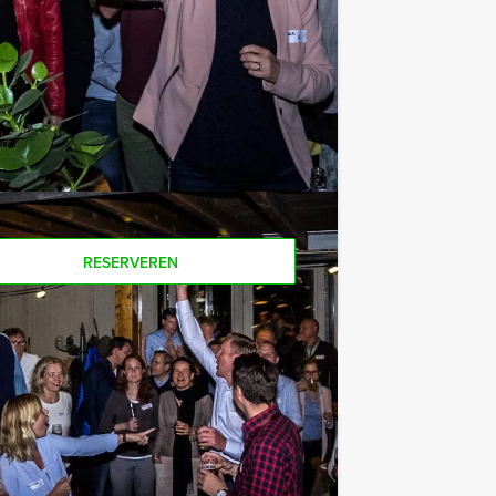
 van het drankarrangement, waarbij u
offie en thee. En... zo komt u ook
Als u bereid bent voor het minimale
r personen boeken!
RESERVEREN
€ 27,50
Vanaf
p.p. excl. BTW