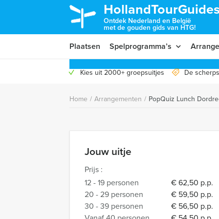
HollandTourGuides
Ontdek Nederland en België
met de gouden gids van HTG!
Plaatsen
Spelprogramma’s
Arrang
Kies uit 2000+ groepsuitjes
De scherps
Home
/
Arrangementen
/
PopQuiz Lunch Dordre
Jouw uitje
Prijs :
12 - 19 personen
€ 62,50 p.p.
20 - 29 personen
€ 59,50 p.p.
30 - 39 personen
€ 56,50 p.p.
Vanaf 40 personen
€ 54,50 p.p.