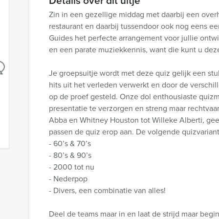
Details over dit uitje
Zin in een gezellige middag met daarbij een overh
restaurant en daarbij tussendoor ook nog eens e
Guides het perfecte arrangement voor jullie ontw
en een parate muziekkennis, want die kunt u dez
Je groepsuitje wordt met deze quiz gelijk een st
hits uit het verleden verwerkt en door de verschil
op de proef gesteld. Onze dol enthousiaste quizm
presentatie te verzorgen en streng maar rechtvaard
Abba en Whitney Houston tot Willeke Alberti, gee
passen de quiz erop aan. De volgende quizvariant
- 60’s & 70’s
- 80’s & 90’s
- 2000 tot nu
- Nederpop
- Divers, een combinatie van alles!
Deel de teams maar in en laat de strijd maar begin