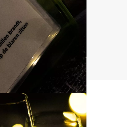
Culinaire uitjes
1237 uitjes
t uitje?
BEL 088 428 81 17