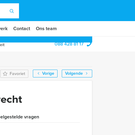
erk
Contact
Ons team
088 428 81 17
eit
Vorige
Volgende
Favoriet
echt
elgestelde vragen