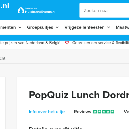
.nl
ementen
Groepsuitjes
Vrijgezellenfeesten
Maatw
te prijzen van Nederland & België
Geprezen om service & flexibilit
cht
PopQuiz Lunch Dordr
Info over het uitje
Reviews
Ve