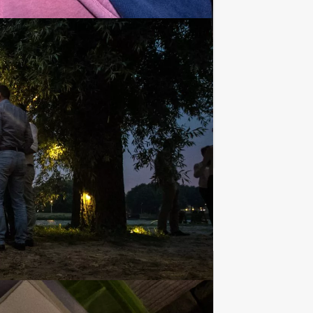
€ 27,50
Vanaf
p.p. excl. BTW
gloednieuwe virtuele game waarbij u
Favoriet