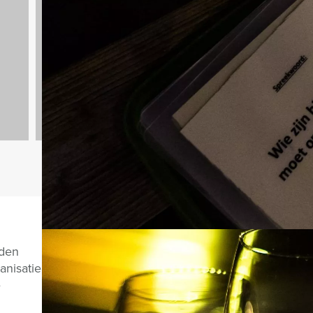
n
Bedrijfsuitjes
920 uitjes
Vragen over di
nden
anisatie
e
CHAT MET JEROEN