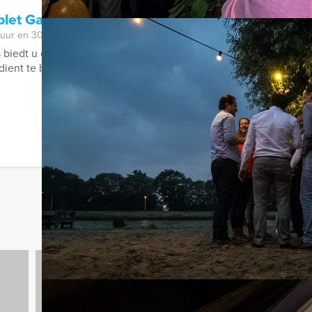
ablet Game Zutphen
 uur en 30 minuten
 biedt u de Escape City Game aan in centrum van de stad. Een 
ient te bevrijden van de psychopaat ...