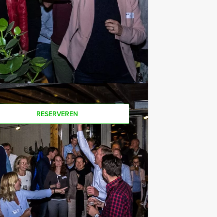
 van het drankarrangement, waarbij u
offie en thee. En... zo komt u ook
Als u bereid bent voor het minimale
r personen boeken!
RESERVEREN
€ 62,50
Vanaf
p.p. excl. BTW