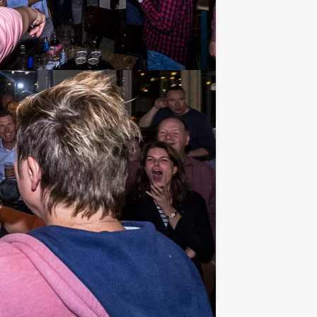
el GPS spel in combinatie met een
Favoriet
€ 57,50
Vanaf
p.p. excl. BTW
 jullie jezelf altijd al afgevraagd hoe
Favoriet