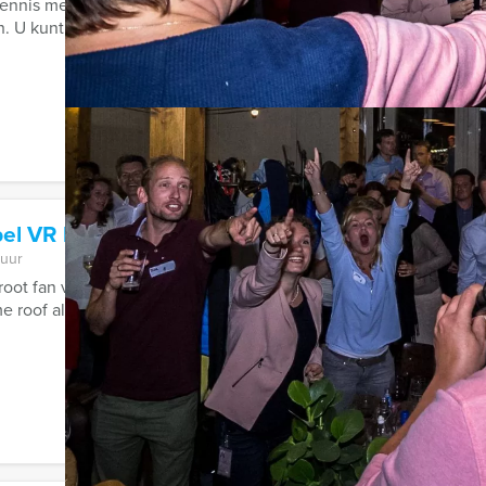
ennis met de Empire City Brunch game. Een hypermodern, virtue
. U kunt kiezen voor het Empire City ...
el VR lunchspel in Tilburg
 uur
groot fan van de populaire Netflixserie La Casa de Papel en hebben
 roof als deze te ...