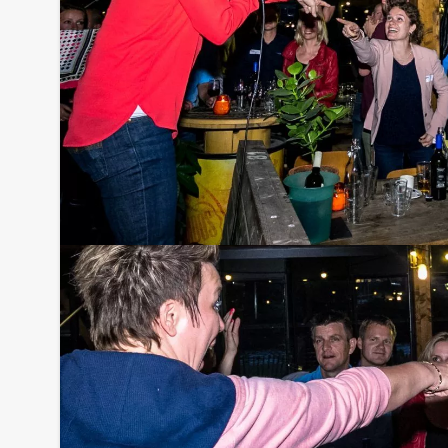
Tip:
Niet telkens uw knip hoeven trekken om uw drankj