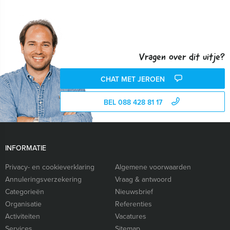
Vragen over dit uitje?
CHAT MET JEROEN
BEL 088 428 81 17
INFORMATIE
Privacy- en cookieverklaring
Algemene voorwaarden
Annuleringsverzekering
Vraag & antwoord
Categorieën
Nieuwsbrief
Organisatie
Referenties
Activiteiten
Vacatures
Services
Sitemap