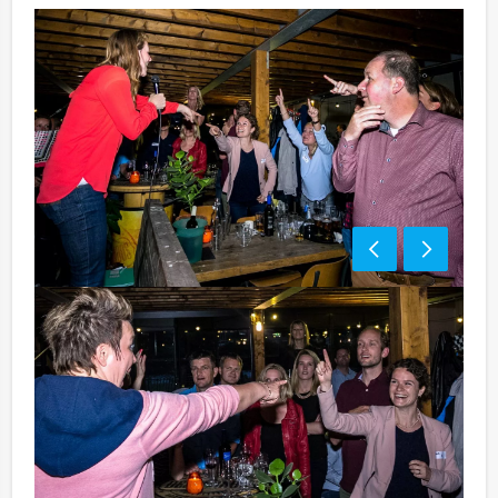
Bezorgkosten benodigdheden (meerprijs):
€ 100,- excl. BTW
Tip:
Niet telkens uw knip hoeven trekken om uw drankje af
te rekenen? Voor € 13,50 per persoon per uur (excl.
BTW) kunt u gebruikmaken van het drankarrangement,