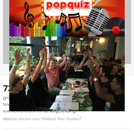
Quizzes
732 uitjes
730
groepen lieten ons de afgelopen maanden weten zeer
tevreden te zijn met de organisatie van het uitje, het
evenement zelf én de begeleiding!
Waarom kiezen voor Holland Tour Guides?