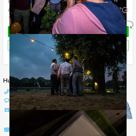
Duur:
3 uur en 30 minuten
Aantal:
Minimaal 12 personen
i
Geheel vrijblijvend
OFFERTE AANVRAGEN
RESERVEREN
Ik heb een vraag over dit uitje
Hulp nodig bij het kiezen?
088 428 81 17
Chat met Jeroen
Stuur ons een mailtje
Bel mij terug