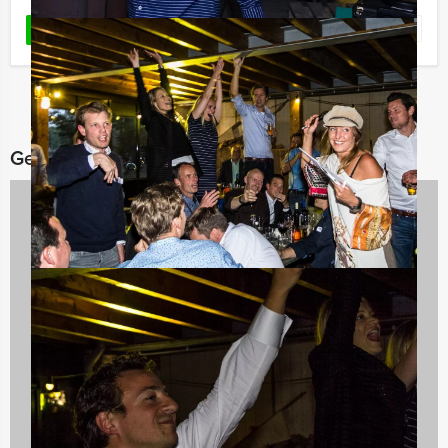
Favoriet
LEES MEER
Gerelateerde categorieën
Bedrijfsuitjes
920 uitjes