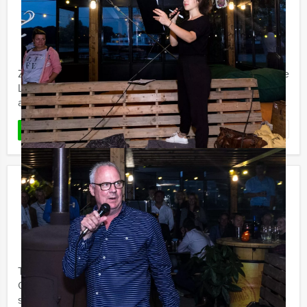
Eindhoven
€ 57,50
Vanaf
p.p. excl. BTW
Vanaf 12 personen ‐ 3 uur
Zijn jullie ook een groot fan van de populaire Netflixserie
La Casa de Papel en hebben jullie jezelf altijd al
afgevraagd hoe het is om een ultieme roof als deze te ...
Favoriet
LEES MEER
Ik Hou Van Holland Lunch Heerlen
€ 54,50
Vanaf
p.p. excl. BTW
Vanaf 12 personen ‐ 3 uur en 30 minuten
Tijdens de 'Ik hou van Holland Lunch' van Holland Tour
Guides in Heerlen gaan we het beroemde tv-
spel spelen. Heeft u alle kennis paraat? Wij zullen ...