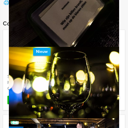
Bekijk printbare versie
Combineer dit uitje met:
Empire City Brunch Game in
Rotterdam
Nieuw
€ 62,50
Vanaf
p.p. excl. BTW
Vanaf 12 personen ‐ 4 uur en 30 minuten
Speel in Rotterdam de Empire City Brunch Game: een
hypermodern, virtueel GPS spel van Holland Tour
Guides, in combinatie met een overheerlijke brunch.
Favoriet
LEES MEER
La Casa de Papel VR lunchspel in