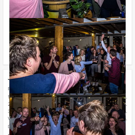
waarbij u onbeperkt kunt genieten van bier, fris,
huiswijn, koffie en thee. En... zo komt u ook achteraf
niet voor verrassingen te staan!
Reservering voor kleinere groepen:
Komt u niet aan het minimale aantal deelnemers? Als u
bereid bent voor het minimale aantal te betalen, kunt u
ook gewoon voor minder personen boeken!
Jouw uitje
Prijs :
12 - 19 personen
€ 62,50 p.p.
20 - 29 personen
€ 59,50 p.p.
30 - 39 personen
€ 56,50 p.p.
Vanaf 40 personen
€ 54,50 p.p.
De prijzen zijn exclusief BTW