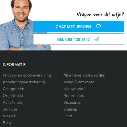
Vragen over dit uitje?
CHAT MET JEROEN
BEL 088 428 81 17
INFORMATIE
Privacy- en cookieverklaring
Algemene voorwaarden
Annuleringsverzekering
Vraag & antwoord
Categorieën
Nieuwsbrief
Organisatie
Referenties
Activiteiten
Vacatures
Services
Sitemap
Video’s
Links
Blog