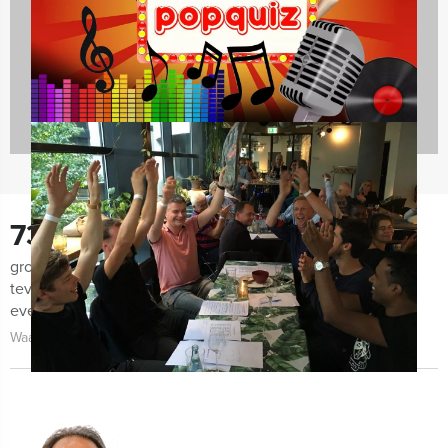
2167 uitjes
730
groepen lieten ons de afgelopen maanden weten zeer
tevreden te zijn met de organisatie van het uitje, het
evenement zelf én de begeleiding!
Waarom kiezen voor Holland Tour Guides?