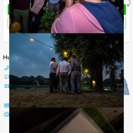
OFFERTE AANVRAGEN
RESERVEREN
Ik heb een vraag over dit uitje
Hulp nodig bij het kiezen?
088 428 81 17
Chat met Jeroen
Stuur ons een mailtje
Bel mij terug
Bekijk printbare versie