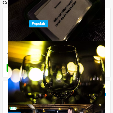
Combineer dit uitje met:
Wie is de Rat in Leeuwarden
Populair
€ 22,50
Vanaf
p.p. excl. BTW
Vanaf 12 personen ‐ 3 uur en 30 minuten
Holland Tour Guides bouwt tijdens de Wie is de Rat in
Leeuwarden van uw groep een hecht team en laat u
allerlei uitdagende opdrachten doen.
Favoriet
LEES MEER
Wie is de Rat Lunch Naarden Vesting
€ 52,50
Vanaf
p.p. excl. BTW
Vanaf 12 personen ‐ 4 uur en 30 minuten