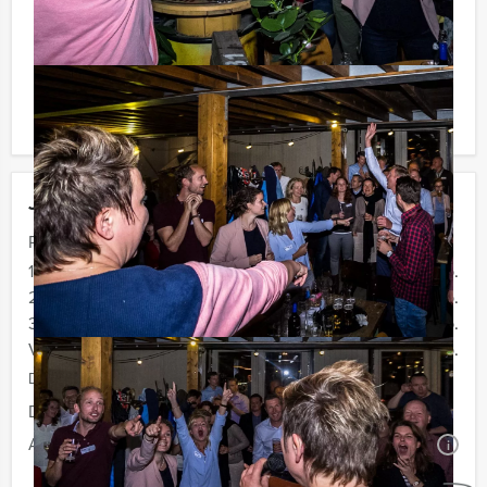
Reservering voor kleinere groepen:
Komt u niet aan het minimale aantal deelnemers? Als u
bereid bent voor het minimale aantal te betalen, kunt u
ook gewoon voor minder personen boeken!
Jouw uitje
Prijs :
12 - 19 personen
€ 62,50 p.p.
20 - 29 personen
€ 59,50 p.p.
30 - 39 personen
€ 56,50 p.p.
Vanaf 40 personen
€ 54,50 p.p.
De prijzen zijn exclusief BTW
Duur:
3 uur en 30 minuten
Aantal:
Minimaal 12 personen
i
Geheel vrijblijvend