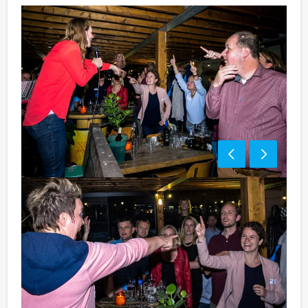
Tip:
Niet telkens uw knip hoeven trekken om uw drankje af
te rekenen? Voor € 13,50 per persoon per uur (excl.
BTW) kunt u gebruikmaken van het drankarrangement,
waarbij u onbeperkt kunt genieten van bier, fris,
huiswijn, koffie en thee. En... zo komt u ook achteraf
niet voor verrassingen te staan!