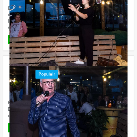
De Wie is de Rat Lunch van Holland Tour Guides is een
uitdagend spel door de stad, inclusief een heerlijke
lunch in drie verschillende restaurants. Jullie spelen het
spel ...
Favoriet
LEES MEER
Wie is de Rat in Delft
Populair
€ 22,50
Vanaf
p.p. excl. BTW
Vanaf 12 personen ‐ 3 uur en 30 minuten
Holland Tour Guides bouwt tijdens de Wie is de Rat in
Delft van uw groep een hecht team en laat u allerlei
uitdagende opdrachten doen.
Favoriet
LEES MEER