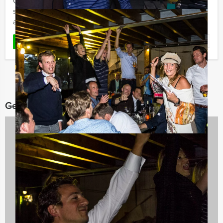
Guides in Eindhoven gaan we het beroemde tv-
spel spelen. Jullie kennis over ons kikkerlandje wordt
aan een hevige ...
Favoriet
LEES MEER
Gerelateerde categorieën
Culinaire uitjes
1237 uitjes