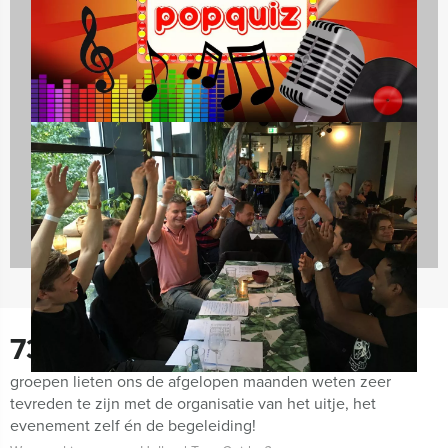
Dagarrangementen
970 uitjes
730
groepen lieten ons de afgelopen maanden weten zeer
tevreden te zijn met de organisatie van het uitje, het
evenement zelf én de begeleiding!