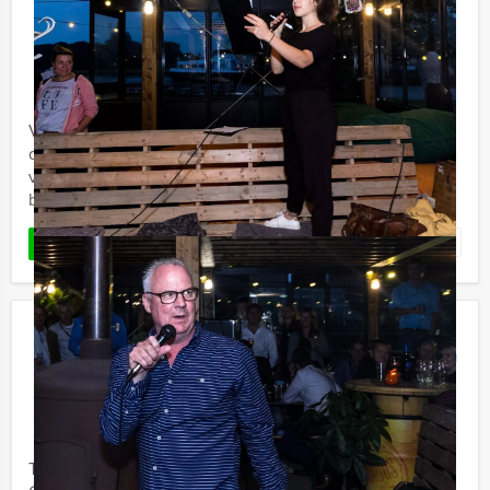
Ranking the Stars quiz Hengelo
€ 27,50
Vanaf
p.p. excl. BTW
Vanaf 12 personen ‐ 2 uur en 30 minuten
Vanaf nu ook bij Holland Tour Guides te boeken;
de hilarische Ranking the Stars quiz! Bent u klaar om uw
vrienden of collega's te ranken? Alle geheimen zullen
bloot komen ...
Favoriet
LEES MEER
Ik Hou Van Holland Lunch Eindhoven
€ 54,50
Vanaf
p.p. excl. BTW
Vanaf 12 personen ‐ 3 uur en 30 minuten
Tijdens de 'Ik hou van Holland Lunch' van Holland Tour