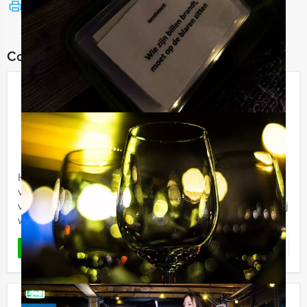
Bekijk printbare versie
Combineer dit uitje met:
The Hangover Tablet Game in
Dordrecht
€ 27,50
Vanaf
p.p. excl. BTW
Vanaf 10 personen ‐ 2 uur
Holland Tour Guides biedt nu een gloednieuw
vrijgezellenuitje aan: The Hangover. Jullie gaan deze
virtuele game spelen in het centrum van de stad, waarbij
we hilariteit, ...
Favoriet
LEES MEER