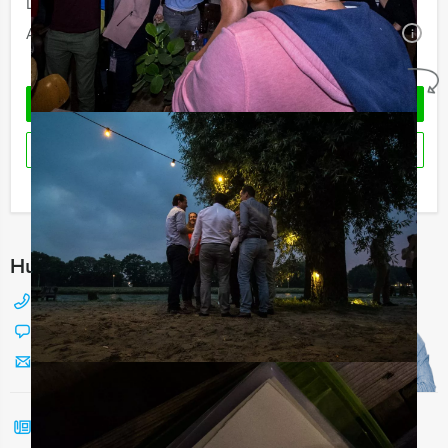
Duur:
3 uur en 30 minuten
Aantal:
Minimaal 12 personen
i
Geheel vrijblijvend
OFFERTE AANVRAGEN
RESERVEREN
Ik heb een vraag over dit uitje
Hulp nodig bij het kiezen?
088 428 81 17
Chat met Jeroen
Stuur ons een mailtje
Bel mij terug