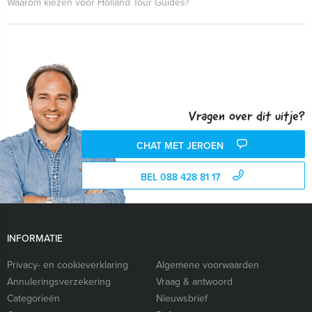
Waarom kiezen voor Holland Tour Guides?
Vragen over dit uitje?
CHAT MET JEROEN
BEL 088 428 81 17
INFORMATIE
Privacy- en cookieverklaring
Algemene voorwaarden
Annuleringsverzekering
Vraag & antwoord
Categorieën
Nieuwsbrief