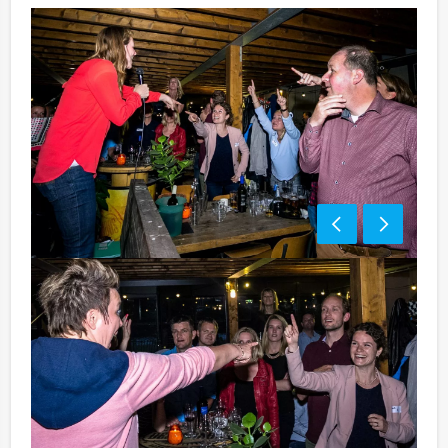
Bezorgkosten benodigdheden (meerprijs):
€ 100,- excl. BTW
Tip:
Niet telkens uw knip hoeven trekken om uw drankje af
te rekenen? Voor € 13,50 per persoon per uur (excl.
BTW) kunt u gebruikmaken van het drankarrangement,