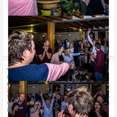
waarbij u onbeperkt kunt genieten van bier, fris,
huiswijn, koffie en thee. En... zo komt u ook achteraf
niet voor verrassingen te staan!
Reservering voor kleinere groepen:
Komt u niet aan het minimale aantal deelnemers? Als u
bereid bent voor het minimale aantal te betalen, kunt u
ook gewoon voor minder personen boeken!
Jouw uitje
Prijs :
12 - 19 personen
€ 62,50 p.p.
20 - 29 personen
€ 59,50 p.p.
30 - 39 personen
€ 56,50 p.p.
Vanaf 40 personen
€ 54,50 p.p.
De prijzen zijn exclusief BTW