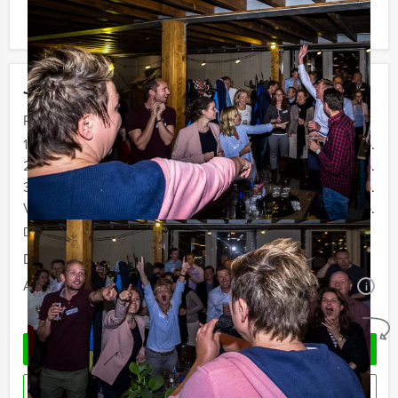
ook gewoon voor minder personen boeken!
Jouw uitje
Prijs :
12 - 19 personen
€ 72,50 p.p.
20 - 29 personen
€ 69,50 p.p.
30 - 39 personen
€ 66,50 p.p.
Vanaf 40 personen
€ 64,50 p.p.
De prijzen zijn exclusief BTW
Duur:
4 uur
Aantal:
Minimaal 12 personen
i
Geheel vrijblijvend
OFFERTE AANVRAGEN
RESERVEREN