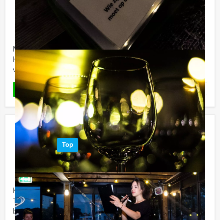
Apeldoorn
€ 64,50
Vanaf
p.p. excl. BTW
Vanaf 12 personen ‐ 4 uur en 30 minuten
Maak kennis met de Empire City Dinner game van
Holland Tour Guides in Apeldoorn: een hypermodern,
virtueel GPS spel, mét een 3-gangen diner.
Favoriet
LEES MEER
Crazy 88! Breda
Top
€ 22,50
Vanaf
p.p. excl. BTW
Vanaf 12 personen ‐ 2 uur en 30 minuten
Kent u het tv-programma 'Crazy 88' nog? Bij Holland
Tour Guides in Breda doen we er nog een schepje
bovenop! Doe tien doldwaze opdrachten in het centrum