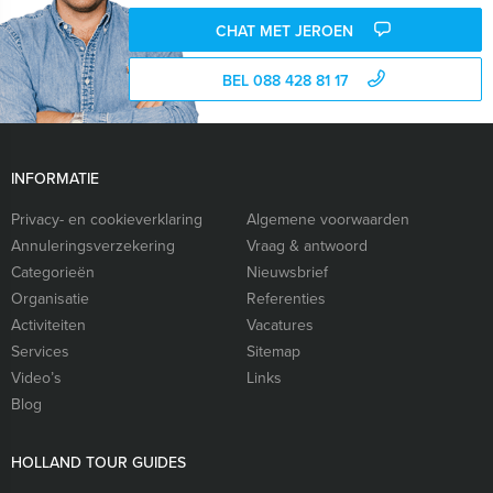
CHAT MET JEROEN
BEL 088 428 81 17
INFORMATIE
Privacy- en cookieverklaring
Algemene voorwaarden
Annuleringsverzekering
Vraag & antwoord
Categorieën
Nieuwsbrief
Organisatie
Referenties
Activiteiten
Vacatures
Services
Sitemap
Video’s
Links
Blog
HOLLAND TOUR GUIDES