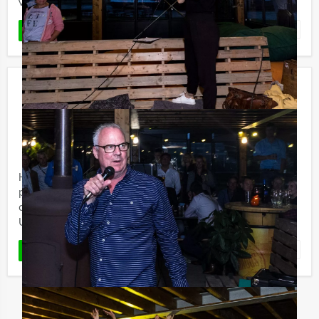
van de stad en ...
Favoriet
LEES MEER
De Popquiz in Leiden
€ 27,50
Vanaf
p.p. excl. BTW
Vanaf 12 personen ‐ 1 uur en 30 minuten
Holland Tour Guides komt nu met een spetterende
popquiz. In hartje Leiden wordt uw muzikale kennis op
de proef gesteld. Voor welke categorie kiest u?
Uiteraard kunnen we ...
Favoriet
LEES MEER