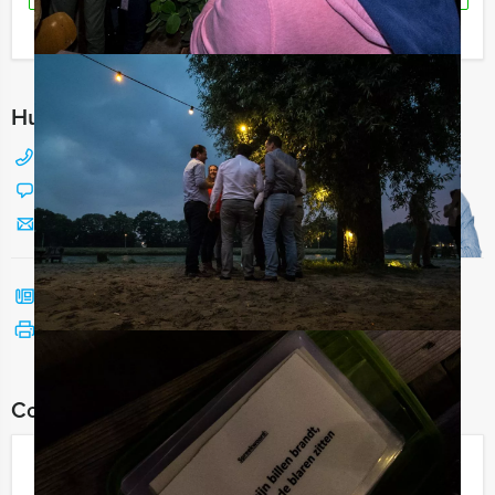
Ik heb een vraag over dit uitje
Hulp nodig bij het kiezen?
088 428 81 17
Chat met Jeroen
Stuur ons een mailtje
Bel mij terug
Bekijk printbare versie
Combineer dit uitje met:
Empire City Dinner Game in