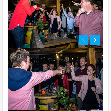
Tip:
Niet telkens uw knip hoeven trekken om uw drankje af
te rekenen? Voor € 13,50 per persoon per uur (excl.
BTW) kunt u gebruikmaken van het drankarrangement,
waarbij u onbeperkt kunt genieten van bier, fris,
huiswijn, koffie en thee. Zo komt u ook achteraf niet
voor verrassingen te staan!
Komt u niet aan het minimale aantal deelnemers? Als u
bereid bent voor het minimale aantal te betalen, kunt u