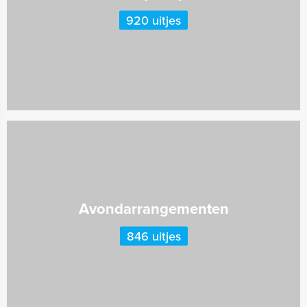
920 uitjes
Avondarrangementen
846 uitjes