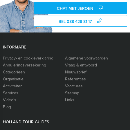
CHAT MET JEROEN
BEL 088 428 81 17
INFORMATIE
Privacy- en cookieverklaring
Algemene voorwaarden
Annuleringsverzekering
Vraag & antwoord
Categorieën
Nieuwsbrief
Organisatie
Referenties
Activiteiten
Vacatures
Services
Sitemap
Video’s
Links
Blog
HOLLAND TOUR GUIDES