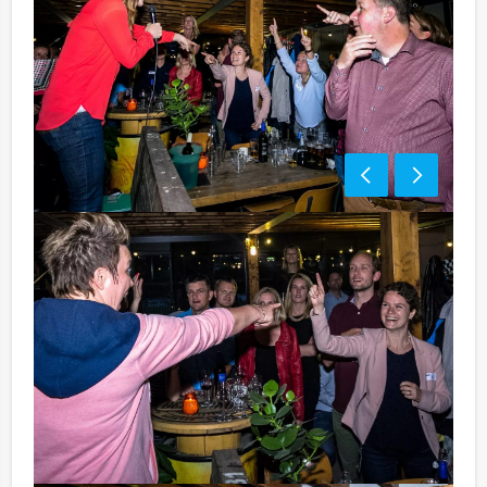
Tip:
Niet telkens uw knip hoeven trekken om uw drankje af
te rekenen? Voor € 13,50 per persoon per uur (excl.
BTW) kunt u gebruikmaken van het drankarrangement,
waarbij u onbeperkt kunt genieten van bier, fris,
huiswijn, koffie en thee. Zo komt u ook achteraf niet
voor verrassingen te staan!
Komt u niet aan het minimale aantal deelnemers? Als u
bereid bent voor het minimale aantal te betalen, kunt u