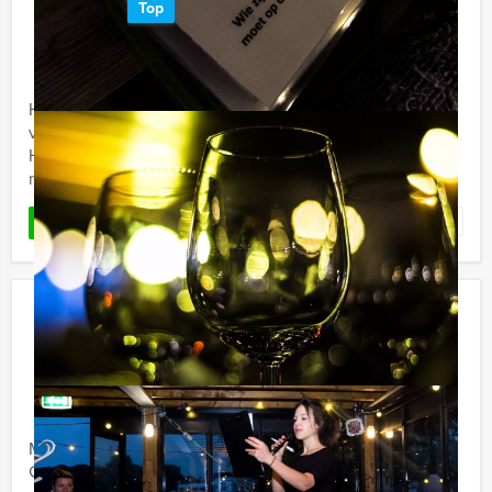
Top
€ 62,50
Vanaf
p.p. excl. BTW
Vanaf 12 personen ‐ 4 uur en 30 minuten
Het 'Get The Picture Dinner' in Helmond, dat is genieten
van lekker eten én een speurtocht door de stad, met
Holland Tour Guides. Wandelen en de mooiste kiekjes
nemen van ...
Favoriet
LEES MEER
GPS Speurtocht Groningen
€ 22,50
Vanaf
p.p. excl. BTW
Vanaf 12 personen ‐ 2 uur en 30 minuten
Met de GPS Speurtocht van Holland Tour Guides in
Groningen zorgen wij dat u binnen no-time -zonder