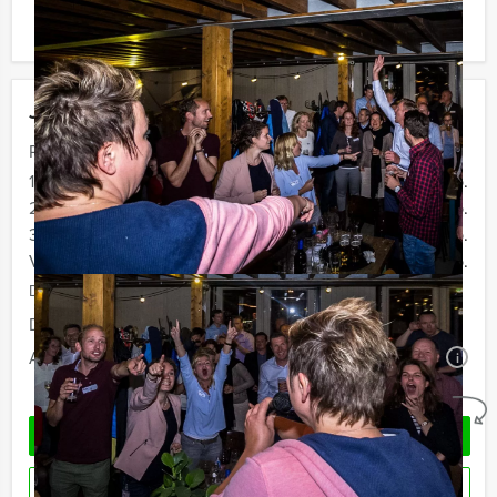
ook gewoon voor minder personen boeken!
Jouw uitje
Prijs :
12 - 19 personen
€ 72,50 p.p.
20 - 29 personen
€ 69,50 p.p.
30 - 39 personen
€ 66,50 p.p.
Vanaf 40 personen
€ 64,50 p.p.
De prijzen zijn exclusief BTW
Duur:
4 uur
Aantal:
Minimaal 12 personen
i
Geheel vrijblijvend
OFFERTE AANVRAGEN
RESERVEREN