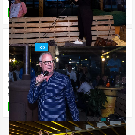
gids- de weg weet in de stad.
Favoriet
LEES MEER
Get The Picture Dinner Assen
Top
€ 62,50
Vanaf
p.p. excl. BTW
Vanaf 12 personen ‐ 4 uur en 30 minuten
Het 'Get The Picture Dinner' in Assen, dat is genieten
van lekker eten én een speurtocht door de stad, met
Holland Tour Guides. Wandelen en de mooiste kiekjes
nemen van ...
Favoriet
LEES MEER