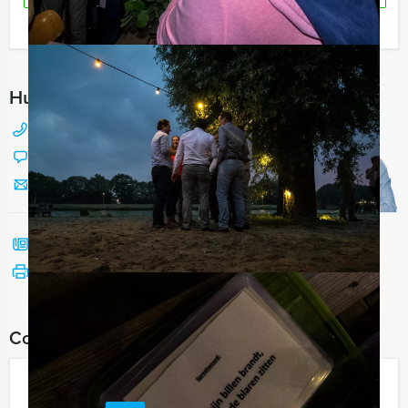
Ik heb een vraag over dit uitje
Hulp nodig bij het kiezen?
088 428 81 17
Chat met Jeroen
Stuur ons een mailtje
Bel mij terug
Bekijk printbare versie
Combineer dit uitje met:
Get The Picture Dinner Helmond