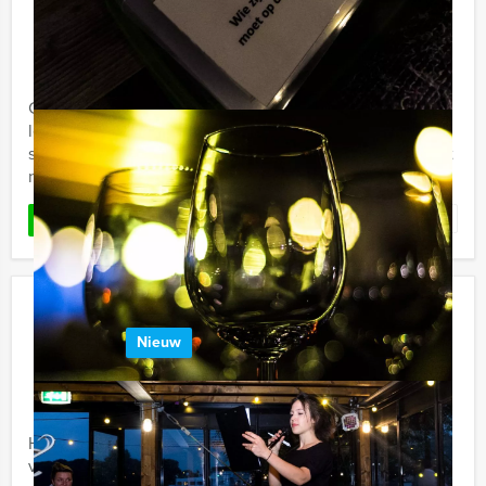
€ 62,50
Vanaf
p.p. excl. BTW
Vanaf 12 personen ‐ 4 uur en 30 minuten
Crazy Dinner Amersfoort, dat is Crazy88 spelen én
lekker eten, met Holland Tour Guides. Doorgedraaid,
spannend, lekker en komisch! Holland Tour Guides komt
nu met het ...
Favoriet
LEES MEER
Sherlock Holmes Tablet Game Ede
Nieuw
€ 27,50
Vanaf
p.p. excl. BTW
Vanaf 12 personen ‐ 2 uur en 30 minuten
Holland Tour Guides komt nu met een spectaculaire
virtuele game in het centrum van Ede. De politie heeft