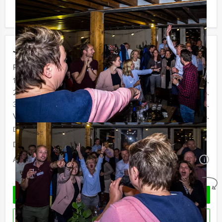
ook gewoon voor minder personen boeken!
Jouw uitje
Prijs :
12 - 19 personen
€ 72,50 p.p.
20 - 29 personen
€ 69,50 p.p.
30 - 39 personen
€ 66,50 p.p.
Vanaf 40 personen
€ 64,50 p.p.
De prijzen zijn exclusief BTW
Duur:
4 uur
Aantal:
Minimaal 12 personen
i
Geheel vrijblijvend
OFFERTE AANVRAGEN
RESERVEREN