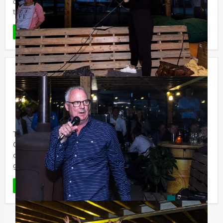
dringend jullie hulp nodig om een lastige moordzaak op
te lossen. ...
Favoriet
LEES MEER
Ranking the Stars Diner in Enschede
€ 64,50
Vanaf
p.p. excl. BTW
Vanaf 12 personen ‐ 4 uur
Tijdens het Ranking the Stars Diner van Holland Tour
Guides gaat u in teamverband uw vriendenkring of
collega's eens goed onderzoeken op de meest ludieke
geheimen en ...
Favoriet
LEES MEER