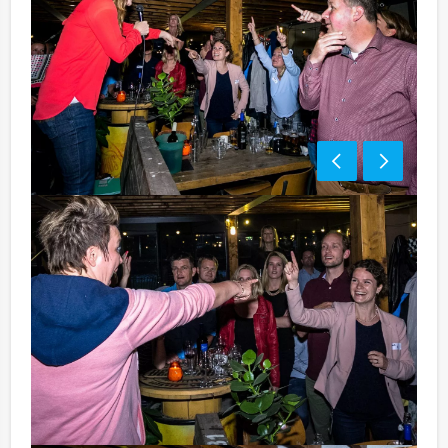
Tip:
Niet telkens uw knip hoeven trekken om uw drankje af
te rekenen? Voor € 13,50 per persoon per uur (excl.
BTW) kunt u gebruikmaken van het drankarrangement,
waarbij u onbeperkt kunt genieten van bier, fris,
huiswijn, koffie en thee. Zo komt u ook achteraf niet
voor verrassingen te staan!
Komt u niet aan het minimale aantal deelnemers? Als u
bereid bent voor het minimale aantal te betalen, kunt u