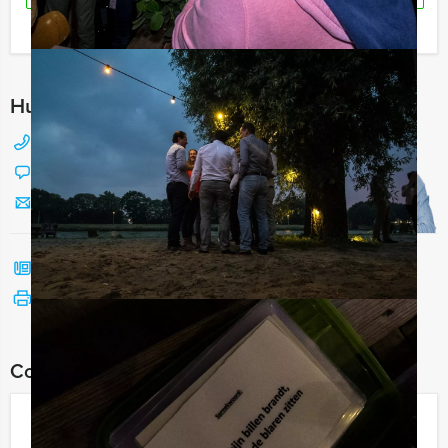
Ik heb een vraag over dit uitje
Hulp nodig bij het kiezen?
088 428 81 17
Chat met Jeroen
Stuur ons een mailtje
Bel mij terug
Bekijk printbare versie
Combineer dit uitje met:
Crazy Dinner Amersfoort