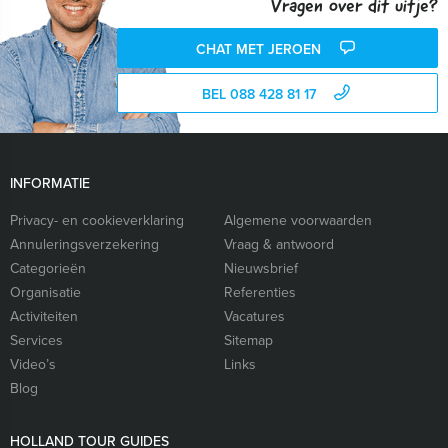
Vragen over dit uitje?
CHAT MET JEROEN
BEL 088 428 81 17
INFORMATIE
Privacy- en cookieverklaring
Algemene voorwaarden
Annuleringsverzekering
Vraag & antwoord
Categorieën
Nieuwsbrief
Organisatie
Referenties
Activiteiten
Vacatures
Services
Sitemap
Video’s
Links
Blog
HOLLAND TOUR GUIDES