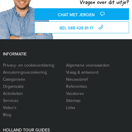
Vragen over dit uitje?
CHAT MET JEROEN
BEL 088 428 81 17
INFORMATIE
Privacy- en cookieverklaring
Algemene voorwaarden
Annuleringsverzekering
Vraag & antwoord
Categorieën
Nieuwsbrief
Organisatie
Referenties
Activiteiten
Vacatures
Services
Sitemap
Video’s
Links
Blog
HOLLAND TOUR GUIDES