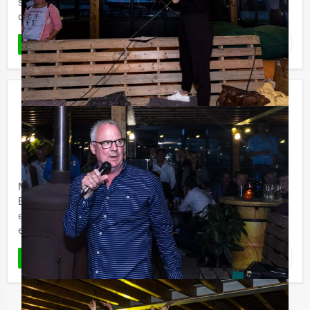
sportquiz aan in een gezellige kroeg in het centrum van
de stad. ...
Favoriet
LEES MEER
Crime City Brunch Game in Utrecht
€ 62,50
Vanaf
p.p. excl. BTW
Vanaf 12 personen ‐ 4 uur en 30 minuten
Maak in Utrecht kennis met de crime city brunch game.
Een hypermodern, virtueel GPS spel in combinatie met
een overheerlijk 3-gangen brunch. Kruip in de huid van
een ...
Favoriet
LEES MEER