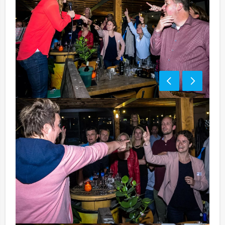
Tip:
Niet telkens uw knip hoeven trekken om uw drankje af
te rekenen? Voor € 13,50 per persoon per uur (excl.
BTW) kunt u gebruikmaken van het drankarrangement,
waarbij u onbeperkt kunt genieten van bier, fris,
huiswijn, koffie en thee. Zo komt u ook achteraf niet
voor verrassingen te staan!
Komt u niet aan het minimale aantal deelnemers? Als u
bereid bent voor het minimale aantal te betalen, kunt u