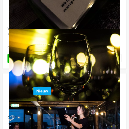
€ 27,50
Vanaf
p.p. excl. BTW
Vanaf 12 personen ‐ 2 uur
Van Groningen tot Maastricht en van Brugge tot
Enschede, de PubQuiz van Holland Tour Guides laat
iedereen genieten van een uniek quizprograma, een
cross-over tussen Ik ...
Favoriet
LEES MEER
De Grote Sportquiz in Gouda
Nieuw
€ 27,50
Vanaf
p.p. excl. BTW
Vanaf 12 personen ‐ 2 uur
Op zoek naar een ontspannen uitje voor een sportieve
groep? Holland Tour Guides biedt nu een afwisselende