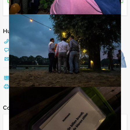
Ik heb een vraag over dit uitje
Hulp nodig bij het kiezen?
088 428 81 17
Chat met Jeroen
Stuur ons een mailtje
Bel mij terug
Bekijk printbare versie
Combineer dit uitje met:
Pubquiz in Deventer