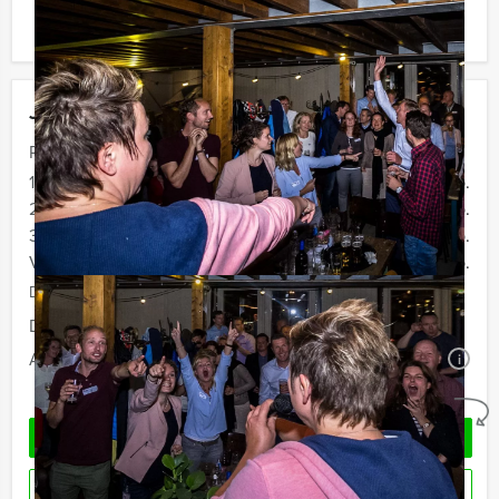
ook gewoon voor minder personen boeken!
Jouw uitje
Prijs :
12 - 19 personen
€ 72,50 p.p.
20 - 29 personen
€ 69,50 p.p.
30 - 39 personen
€ 66,50 p.p.
Vanaf 40 personen
€ 64,50 p.p.
De prijzen zijn exclusief BTW
Duur:
4 uur
Aantal:
Minimaal 12 personen
i
Geheel vrijblijvend
OFFERTE AANVRAGEN
RESERVEREN