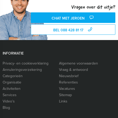
Vragen over dit uitje?
CHAT MET JEROEN
BEL 088 428 81 17
INFORMATIE
Privacy- en cookieverklaring
Algemene voorwaarden
Annuleringsverzekering
Vraag & antwoord
Categorieën
Nieuwsbrief
Organisatie
Referenties
Activiteiten
Vacatures
Services
Sitemap
Video’s
Links
Blog