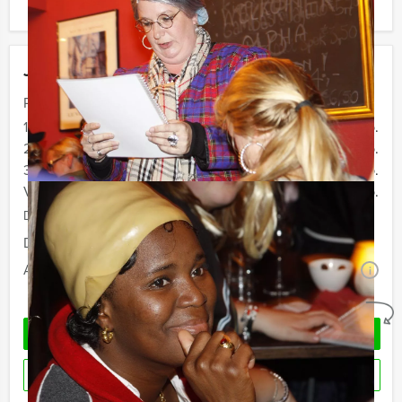
ook gewoon voor minder personen boeken.
Jouw uitje
Prijs :
10 - 19 personen
€ 64,50 p.p.
20 - 29 personen
€ 62,50 p.p.
30 - 39 pesonen
€ 59,50 p.p.
Vanaf 40 personen
€ 56,50 p.p.
De prijzen zijn exclusief BTW
Duur:
4 uur
Aantal:
Minimaal 10 personen
i
Geheel vrijblijvend
OFFERTE AANVRAGEN
RESERVEREN