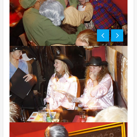
Optioneel:
Niet telkens uw knip hoeven trekken om uw drankje af
te rekenen? Voor € 13,50 per persoon per uur dat u in
het restaurant doorbrengt (excl. BTW) kunt u
gebruikmaken van het drankarrangement, waarbij u
onbeperkt kunt genieten van bier, fris, huiswijn, koffie
en thee. En…zo komt u ook achteraf niet voor
verrassingen te staan!
Komt u niet aan het minimale aantal deelnemers? Als u
bereid bent voor het minimale aantal te betalen, kunt u