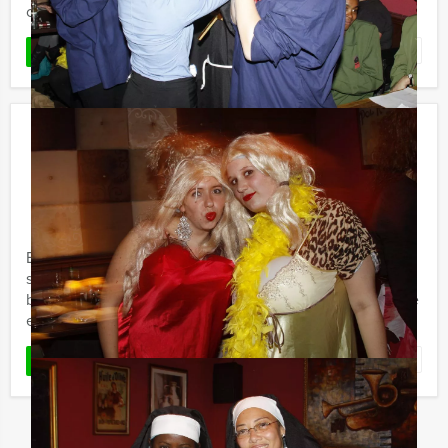
ceremoniemeester er een ...
Favoriet
LEES MEER
Flikken Breda
€ 22,50
Vanaf
p.p. excl. BTW
Vanaf 12 personen ‐ 2 uur en 30 minuten
Bij Holland Tour Guides kan je nu één van de
spannendste en meest verrassende groepsuitjes of
bedrijfsuitjes organiseren. Er is een gruwelijke, lugubere
en zeer sinistere ...
Favoriet
LEES MEER