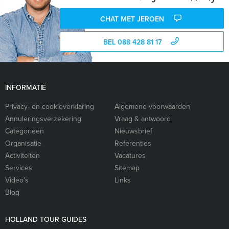
CHAT MET JEROEN
BEL 088 428 81 17
INFORMATIE
Privacy- en cookieverklaring
Algemene voorwaarden
Annuleringsverzekering
Vraag & antwoord
Categorieën
Nieuwsbrief
Organisatie
Referenties
Activiteiten
Vacatures
Services
Sitemap
Video’s
Links
Blog
HOLLAND TOUR GUIDES