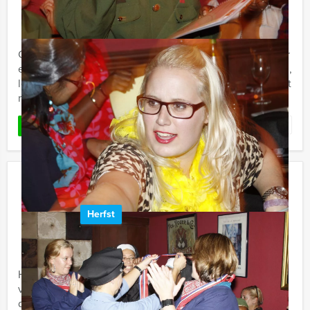
Vanaf 12 personen ‐ 4 uur en 30 minuten
Crazy Dinner Volendam, dat is Crazy88 spelen én lekker
eten, met Holland Tour Guides. Doorgedraaid, spannend,
lekker en komisch! Holland Tour Guides komt nu met het
meest ...
Favoriet
LEES MEER
The Wedding Planner Tablet Game
Zwolle
Herfst
€ 27,50
Vanaf
p.p. excl. BTW
Vanaf 10 personen ‐ 2 uur
Holland Tour Guides biedt nu het meest bijzondere
vrijgezellenuitje aan: The Wedding Planner! Het is de
dag voor het huwelijk en het blijkt dat de