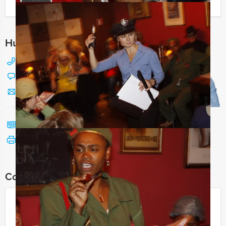
Ik heb een vraag over dit uitje
Hulp nodig bij het kiezen?
088 428 81 17
Chat met Jeroen
Stuur ons een mailtje
Bel mij terug
Bekijk printbare versie
Combineer dit uitje met:
Crazy Dinner Volendam
€ 62,50
Vanaf
p.p. excl. BTW