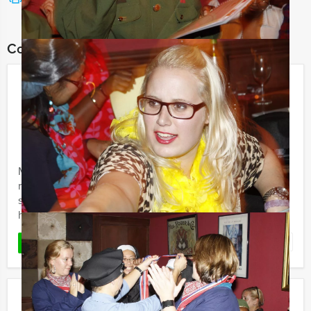
Combineer dit uitje met:
Empire City Tablet Game Deventer
€ 27,50
Vanaf
p.p. excl. BTW
Vanaf 12 personen ‐ 2 uur en 30 minuten
Maak kennis met deze uitdagende game, die Europa
razendsnel verovert. Geen zin in een standaard
spelprogramma in de stad? Deze virtuele game is
hypermodern, waarbij ...
Favoriet
LEES MEER
Empire City Tablet Game Breda