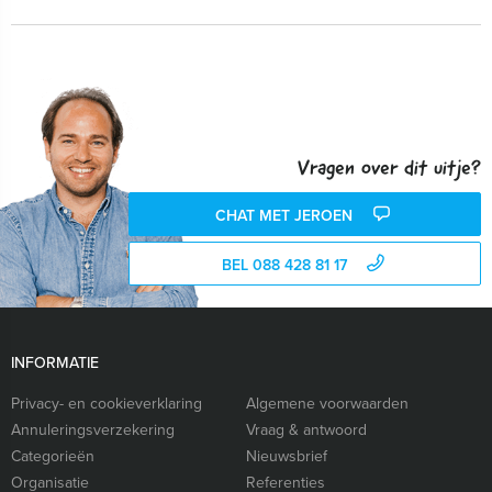
Vragen over dit uitje?
CHAT MET JEROEN
BEL 088 428 81 17
INFORMATIE
Privacy- en cookieverklaring
Algemene voorwaarden
Annuleringsverzekering
Vraag & antwoord
Categorieën
Nieuwsbrief
Organisatie
Referenties