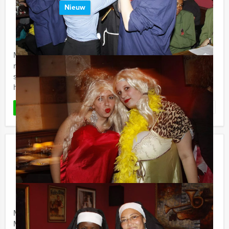
Nieuw
€ 27,50
Vanaf
p.p. excl. BTW
Vanaf 12 personen ‐ 2 uur en 30 minuten
Maak kennis met deze uitdagende game, die Europa
razendsnel verovert. Geen zin in een standaard
spelprogramma in de stad? Deze virtuele game is
hypermodern, waarbij ...
Favoriet
LEES MEER
Crime City Brunch Game in
Middelburg
€ 62,50
Vanaf
p.p. excl. BTW
Vanaf 12 personen ‐ 4 uur en 30 minuten
Maak kennis met de Crime City Brunch Game in
Middelburg van Holland Tour Guides: een hypermodern,