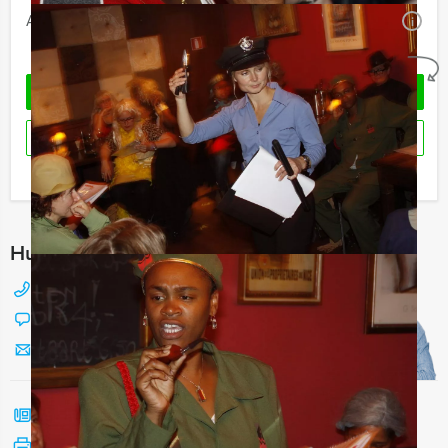
Aantal:
Minimaal 10 personen
i
Geheel vrijblijvend
OFFERTE AANVRAGEN
RESERVEREN
Ik heb een vraag over dit uitje
Hulp nodig bij het kiezen?
088 428 81 17
Chat met Jeroen
Stuur ons een mailtje
Bel mij terug
Bekijk printbare versie