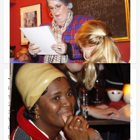
gebruikmaken van het drankarrangement, waarbij u
onbeperkt kunt genieten van bier, fris, huiswijn, koffie
en thee. En…zo komt u ook achteraf niet voor
verrassingen te staan!
Komt u niet aan het minimale aantal deelnemers? Als u
bereid bent voor het minimale aantal te betalen, kunt u
ook gewoon voor minder personen boeken.
Jouw uitje
Prijs :
10 - 19 personen
€ 64,50 p.p.
20 - 29 personen
€ 62,50 p.p.
30 - 39 pesonen
€ 59,50 p.p.
Vanaf 40 personen
€ 56,50 p.p.
De prijzen zijn exclusief BTW
Duur:
4 uur