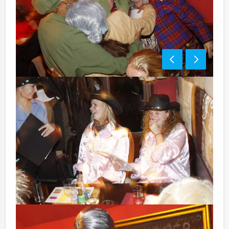
Prijs:
10 - 12 personen € 52,50 p.p. excl. 9% BTW
13 - > personen € 47,50 p.p. excl. 9% BTW
Bezorgkosten (meerprijs):
Heerlen € 150,- excl. BTW
Optioneel:
Niet telkens uw knip hoeven trekken om uw drankje af
te rekenen? Voor € 13,50 per persoon per uur dat u in
het restaurant doorbrengt (excl. BTW) kunt u