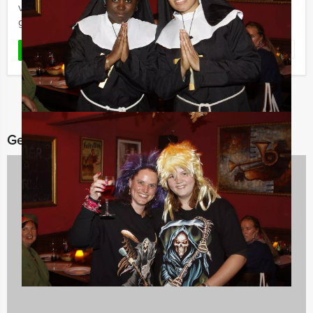
virtueel GPS spel in combinatie mét een overheerlijk 3-
gangen brunch.
Favoriet
LEES MEER
Gerelateerde categorieën
Vrijgezellenfeesten
797 uitjes