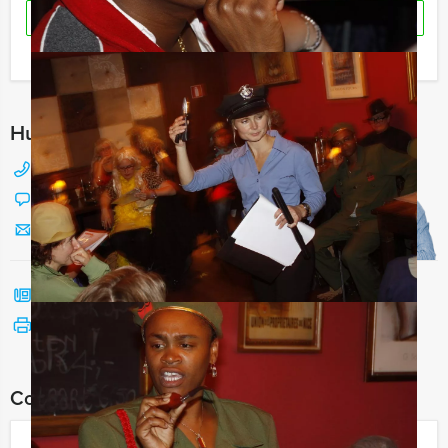
RESERVEREN
Ik heb een vraag over dit uitje
Hulp nodig bij het kiezen?
088 428 81 17
Chat met Jeroen
Stuur ons een mailtje
Bel mij terug
Bekijk printbare versie
Combineer dit uitje met: