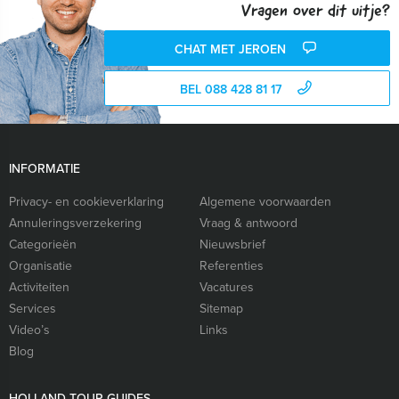
Vragen over dit uitje?
CHAT MET JEROEN
BEL 088 428 81 17
INFORMATIE
Privacy- en cookieverklaring
Algemene voorwaarden
Annuleringsverzekering
Vraag & antwoord
Categorieën
Nieuwsbrief
Organisatie
Referenties
Activiteiten
Vacatures
Services
Sitemap
Video’s
Links
Blog
HOLLAND TOUR GUIDES