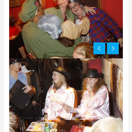
Optioneel:
Niet telkens uw knip hoeven trekken om uw drankje af
te rekenen? Voor € 13,50 per persoon per uur dat u in
het restaurant doorbrengt (excl. BTW) kunt u
gebruikmaken van het drankarrangement, waarbij u
onbeperkt kunt genieten van bier, fris, huiswijn, koffie
en thee. En… zo komt u ook achteraf niet voor
verrassingen te staan!