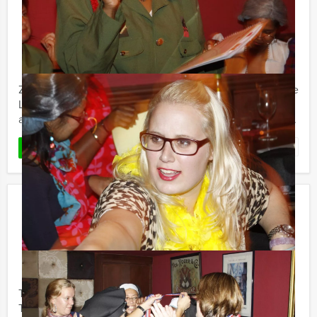
La Casa de Papel VR lunchspel in
Zwolle
€ 57,50
Vanaf
p.p. excl. BTW
Vanaf 12 personen ‐ 3 uur
Zijn jullie ook een groot fan van de populaire Netflixserie
La Casa de Papel en hebben jullie jezelf altijd al
afgevraagd hoe het is om een ultieme roof als deze te ...
Favoriet
LEES MEER
Speurtocht Dinner Dordrecht
€ 62,50
Vanaf
p.p. excl. BTW
Vanaf 12 personen ‐ 4 uur en 30 minuten
Tijdens het Speurtocht Dinner arrangement van Holland
Tour Guides zorgen wij dat u de leukste plekjes uit de