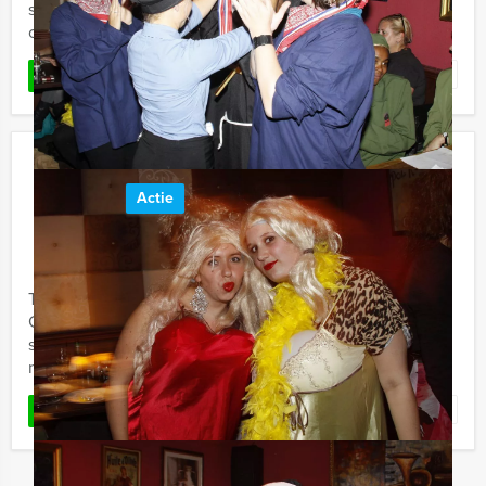
stad te zien krijgt. U gaat in groepjes van 5 - 8 personen
op ...
Favoriet
LEES MEER
Ik Hou Van Holland Lunch Deventer
Actie
€ 54,50
Vanaf
p.p. excl. BTW
Vanaf 12 personen ‐ 3 uur en 30 minuten
Tijdens de 'Ik hou van Holland Lunch' van Holland Tour
Guides in Deventer gaan we het beroemde tv-
spel spelen. Heeft u alle kennis paraat? Wij zullen
namelijk jullie ...
Favoriet
LEES MEER