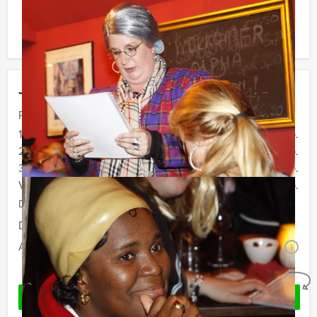
Komt u niet aan het minimale aantal deelnemers? Als u
bereid bent voor het minimale aantal te betalen, kunt u
ook gewoon voor minder personen boeken.
Jouw uitje
Prijs :
10 - 19 personen
€ 64,50 p.p.
20 - 29 personen
€ 62,50 p.p.
30 - 39 pesonen
€ 59,50 p.p.
Vanaf 40 personen
€ 56,50 p.p.
De prijzen zijn exclusief BTW
Duur:
4 uur
Aantal:
Minimaal 10 personen
i
Geheel vrijblijvend
OFFERTE AANVRAGEN