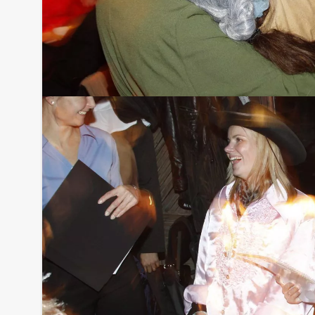
Optioneel:
Niet telkens uw knip hoeven trekken om uw drankj
persoon per uur dat u in het restaurant doorbren
het drankarrangement, waarbij u onbeperkt kunt gen
en thee. En…zo komt u ook achteraf niet voor verr
Komt u niet aan het minimale aantal deelnemers? 