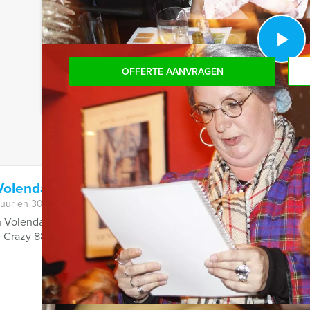
aantal te betalen, kunt u ook gewoon voor minde
OFFERTE AANVRAGEN
 Volendam
 uur en 30 minuten
 Volendam gaat u met Holland Tour Guides op drie verschillende
 Crazy 88 opdrachten ...