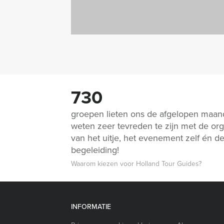
730
groepen lieten ons de afgelopen maa
weten zeer tevreden te zijn met de org
van het uitje, het evenement zelf én d
begeleiding!
Waarom kiezen voor Holland Tour Guides?
INFORMATIE