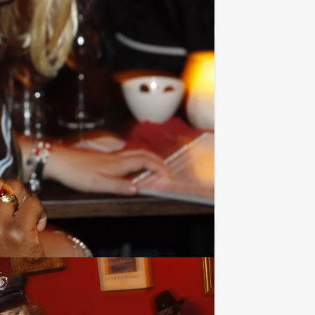
€ 22,50
Vanaf
p.p. excl. BTW
akkelijker: Holland Tour Guides heeft
Favoriet
€ 27,50
Vanaf
p.p. excl. BTW
z! Bent u klaar om uw vrienden of