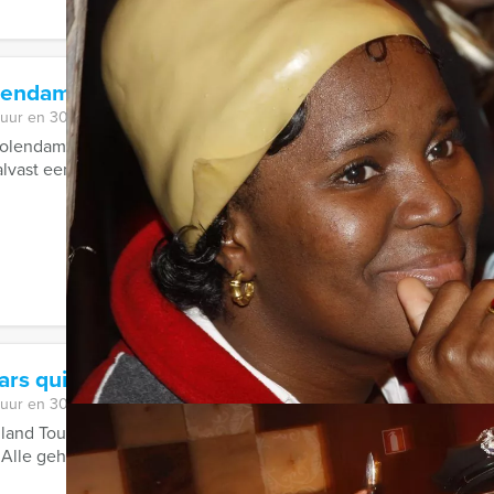
olendam
 uur en 30 minuten
lendam is zeker de moeite waard. Maar wij maken het u nog gem
lvast een route voor u ...
ars quiz Urk
 uur en 30 minuten
lland Tour Guides te boeken; de hilarische Ranking the Stars qui
 Alle geheimen zullen bloot komen ...