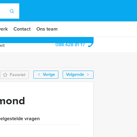
erk
Contact
Ons team
088 428 81 17
eit
Vorige
Volgende
Favoriet
lmond
elgestelde vragen