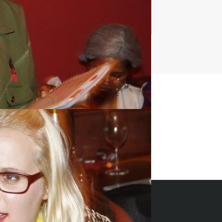
t uitje?
BEL 088 428 81 17
ides 2026