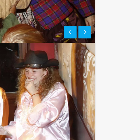
e af te rekenen? Voor € 13,50 per
gt (excl. BTW) kunt u gebruikmaken van
ieten van bier, fris, huiswijn, koffie
assingen te staan!
Als u bereid bent voor het minimale