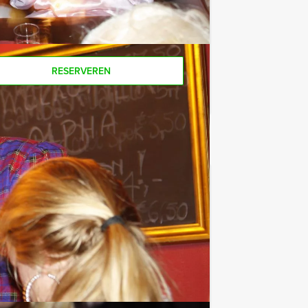
r personen boeken!
RESERVEREN
€ 52,50
Vanaf
p.p. excl. BTW
 locaties lekker eten en tussendoor ook
Favoriet