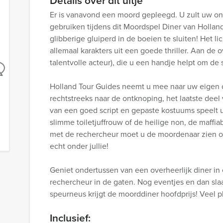
Details over dit uitje
Er is vanavond een moord gepleegd. U zult uw o
gebruiken tijdens dit Moordspel Diner van Holla
glibberige gluiperd in de boeien te sluiten! Het li
allemaal karakters uit een goede thriller. Aan de
talentvolle acteur), die u een handje helpt om de
Holland Tour Guides neemt u mee naar uw eigen 
rechtstreeks naar de ontknoping, het laatste deel
van een goed script en gepaste kostuums speelt u
slimme toiletjuffrouw of de heilige non, de maffi
met de rechercheur moet u de moordenaar zien op t
echt onder jullie!
Geniet ondertussen van een overheerlijk diner in
rechercheur in de gaten. Nog eventjes en dan slaat
speurneus krijgt de moorddiner hoofdprijs! Veel pl
Inclusief: