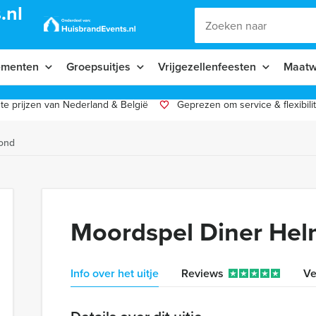
.nl
ementen
Groepsuitjes
Vrijgezellenfeesten
Maatw
te prijzen van Nederland & België
Geprezen om service & flexibilit
ond
Moordspel Diner He
Info over het uitje
Reviews
Ve