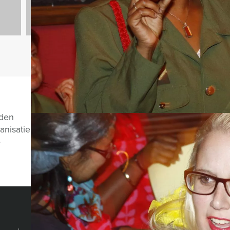
Vragen over di
nden
anisatie
e
CHAT MET JEROEN
HOLLAND TOUR GUIDES
© Holland Tour Gu