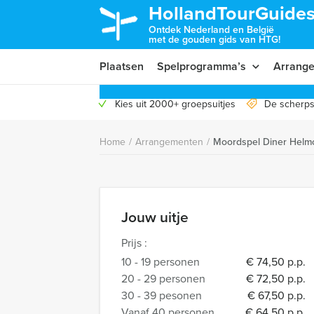
HollandTourGuides
Ontdek Nederland en België
met de gouden gids van HTG!
Plaatsen
Spelprogramma’s
Arrang
Kies uit 2000+ groepsuitjes
De scherps
Home
/
Arrangementen
/
Moordspel Diner Helm
Jouw uitje
Prijs :
10 - 19 personen
€ 74,50 p.p.
20 - 29 personen
€ 72,50 p.p.
30 - 39 pesonen
€ 67,50 p.p.
Vanaf 40 personen
€ 64,50 p.p.