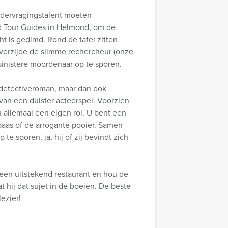
ndervragingstalent moeten
nd Tour Guides in Helmond, om de
cht is gedimd. Rond de tafel zitten
 overzijde de slimme rechercheur (onze
 sinistere moordenaar op te sporen.
detectiveroman, maar dan ook
 van een duister acteerspel. Voorzien
 allemaal een eigen rol. U bent een
abaas of de arrogante pooier. Samen
e sporen, ja, hij of zij bevindt zich
 een uitstekend restaurant en hou de
 hij dat sujet in de boeien. De beste
ezier!