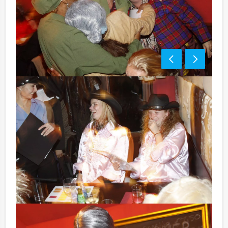
Bezorgkosten (meerprijs):
Enschede € 100,- excl. BTW
Optioneel:
Niet telkens uw knip hoeven trekken om uw drankje af
te rekenen? Voor € 13,50 per persoon per uur dat u in
het restaurant doorbrengt (excl. BTW) kunt u
gebruikmaken van het drankarrangement, waarbij u
onbeperkt kunt genieten van bier, fris, huiswijn, koffie
en thee. En…zo komt u ook achteraf niet voor
verrassingen te staan!