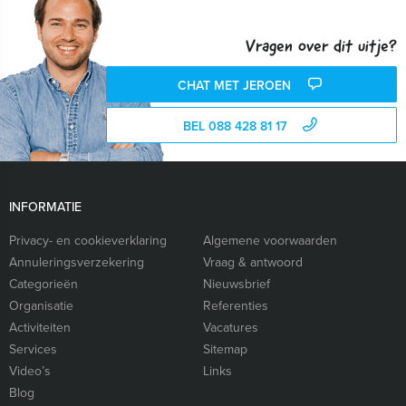
Vragen over dit uitje?
CHAT MET JEROEN
BEL 088 428 81 17
INFORMATIE
Privacy- en cookieverklaring
Algemene voorwaarden
Annuleringsverzekering
Vraag & antwoord
Categorieën
Nieuwsbrief
Organisatie
Referenties
Activiteiten
Vacatures
Services
Sitemap
Video’s
Links
Blog