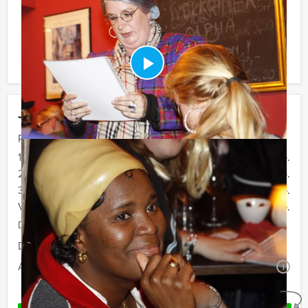
Komt u niet aan het minimale aantal deelnemers? Als u
bereid bent voor het minimale aantal te betalen, kunt u
ook gewoon voor minder personen boeken!
Jouw uitje
Prijs :
10 - 19 personen
€ 74,50 p.p.
20 - 29 personen
€ 72,50 p.p.
30 - 39 pesonen
€ 67,50 p.p.
Vanaf 40 personen
€ 64,50 p.p.
De prijzen zijn exclusief BTW
Duur:
4 uur
Aantal:
Minimaal 10 personen
i
Geheel vrijblijvend