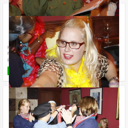
De Popquiz in Groningen
€ 27,50
Vanaf
p.p. excl. BTW
Vanaf 12 personen ‐ 1 uur en 30 minuten
Holland Tour Guides heeft een spetterende Popquiz in
hartje Groningen. Hier wordt uw muzikale kennis op de
proef gesteld. Voor welke categorie kiest u?
Favoriet
LEES MEER
Flikken Middelburg
€ 22,50
Vanaf
p.p. excl. BTW
Vanaf 12 personen ‐ 2 uur en 30 minuten