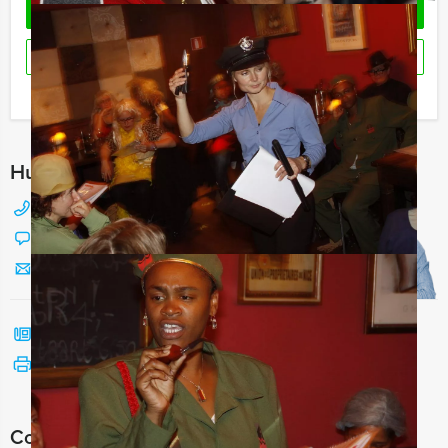
OFFERTE AANVRAGEN
RESERVEREN
Ik heb een vraag over dit uitje
Hulp nodig bij het kiezen?
088 428 81 17
Chat met Jeroen
Stuur ons een mailtje
Bel mij terug
Bekijk printbare versie
Combineer dit uitje met: