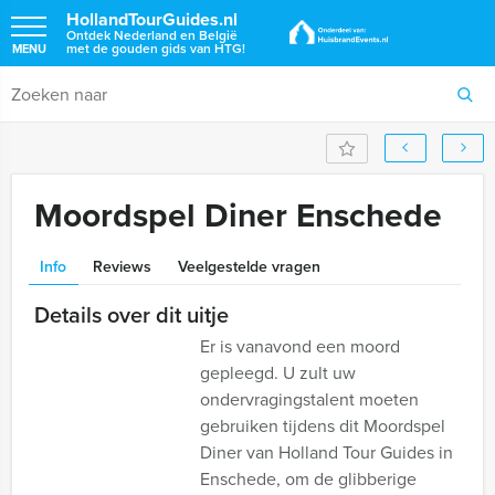
HollandTourGuides.nl
Ontdek Nederland en België
met de gouden gids van HTG!
MENU
Moordspel Diner Enschede
Info
Reviews
Veelgestelde vragen
Details over dit uitje
Er is vanavond een moord
gepleegd. U zult uw
ondervragingstalent moeten
gebruiken tijdens dit Moordspel
Diner van Holland Tour Guides in
Enschede, om de glibberige