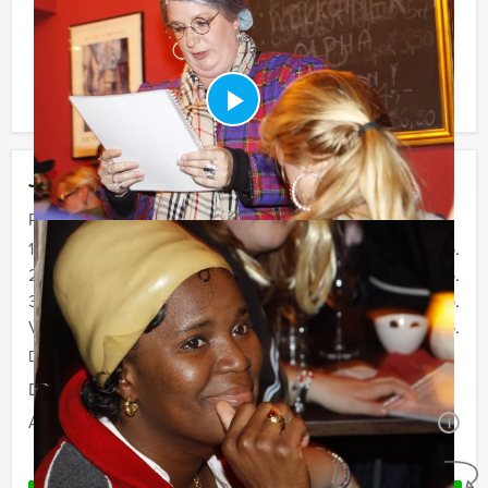
Komt u niet aan het minimale aantal deelnemers? Als u
bereid bent voor het minimale aantal te betalen, kunt u
ook gewoon voor minder personen boeken!
Jouw uitje
Prijs :
10 - 19 personen
€ 74,50 p.p.
20 - 29 personen
€ 72,50 p.p.
30 - 39 pesonen
€ 67,50 p.p.
Vanaf 40 personen
€ 64,50 p.p.
De prijzen zijn exclusief BTW
Duur:
4 uur
Aantal:
Minimaal 10 personen
i
Geheel vrijblijvend