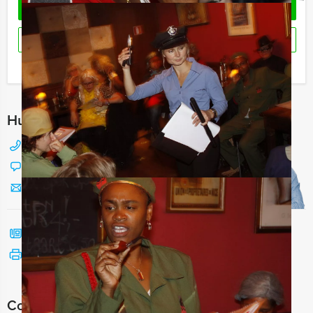
OFFERTE AANVRAGEN
RESERVEREN
Ik heb een vraag over dit uitje
Hulp nodig bij het kiezen?
088 428 81 17
Chat met Jeroen
Stuur ons een mailtje
Bel mij terug
Bekijk printbare versie
Combineer dit uitje met: