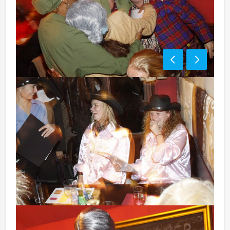
Bezorgkosten (meerprijs):
Deventer € 100,- excl. BTW
Optioneel:
Niet telkens uw knip hoeven trekken om uw drankje af
te rekenen? Voor € 13,50 per persoon per uur dat u in
het restaurant doorbrengt (excl. BTW) kunt u
gebruikmaken van het drankarrangement, waarbij u
onbeperkt kunt genieten van bier, fris, huiswijn, koffie
en thee. En…zo komt u ook achteraf niet voor
verrassingen te staan!