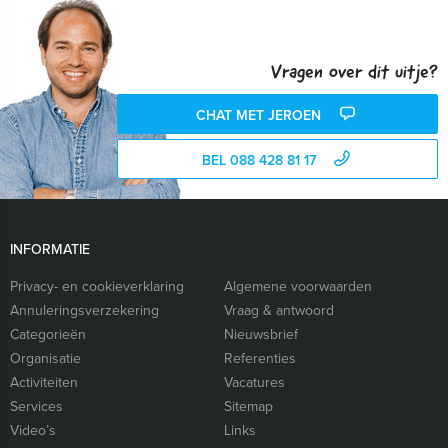
Vragen over dit uitje?
CHAT MET JEROEN
BEL 088 428 81 17
INFORMATIE
Privacy- en cookieverklaring
Algemene voorwaarden
Annuleringsverzekering
Vraag & antwoord
Categorieën
Nieuwsbrief
Organisatie
Referenties
Activiteiten
Vacatures
Services
Sitemap
Video’s
Links