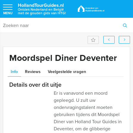
HollandTourGuides.nl
Ontdek Nederland en België
met de gouden gids van HTG!
MENU
Moordspel Diner Deventer
Info
Reviews
Veelgestelde vragen
Details over dit uitje
Er is vanavond een moord
gepleegd. U zult uw
ondervragingstalent moeten
gebruiken tijdens dit Moordspel
Diner van Holland Tour Guides in
Deventer, om de glibberige