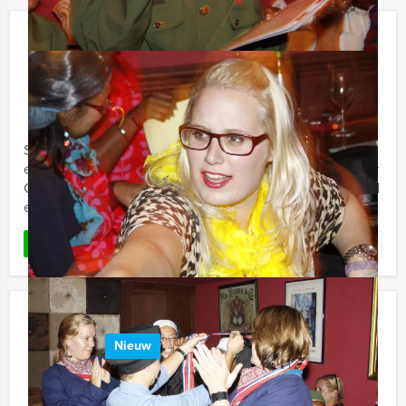
Flikken Diner Helmond
€ 62,50
Vanaf
p.p. excl. BTW
Vanaf 12 personen ‐ 4 uur en 30 minuten
Stap in de wereld van de Dienst Landelijke Recherche
en beleef het spannendste groepsuitje van Holland Tour
Guides. Dit groepsuitje is in diverse steden in Nederland
en ...
Favoriet
LEES MEER
Sherlock Holmes Tablet Game Ede
Nieuw
€ 27,50
Vanaf
p.p. excl. BTW
Vanaf 12 personen ‐ 2 uur en 30 minuten