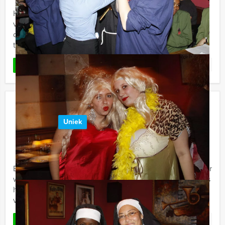
Holland Tour Guides komt nu met een spectaculaire
virtuele game in het centrum van Ede. De politie heeft
dringend jullie hulp nodig om een lastige moordzaak op
te lossen. ...
Favoriet
LEES MEER
Speurtocht Gouda
Uniek
€ 22,50
Vanaf
p.p. excl. BTW
Vanaf 12 personen ‐ 2 uur en 30 minuten
Een bezoekje aan Gouda is zeker de moeite waard. Maar
wij maken het u nog gemakkelijker: Holland Tour Guides
heeft in deze speurtocht alvast een route voor u
vastgelegd, ...
Favoriet
LEES MEER