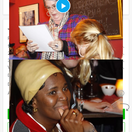
ook gewoon voor minder personen boeken!
Jouw uitje
Prijs :
10 - 19 personen
€ 74,50 p.p.
20 - 29 personen
€ 72,50 p.p.
30 - 39 pesonen
€ 67,50 p.p.
Vanaf 40 personen
€ 64,50 p.p.
De prijzen zijn exclusief BTW
Duur:
4 uur
Aantal:
Minimaal 10 personen
i
Geheel vrijblijvend
OFFERTE AANVRAGEN
RESERVEREN