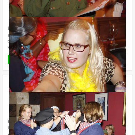
€ 22,50
Vanaf
p.p. excl. BTW
Vanaf 12 personen ‐ 2 uur en 30 minuten
Holland Tour Guides neemt u mee naar de oudste
plekjes van Deventer! Tijdens deze unieke 'Old'
speurtocht ontdekt u de oudste bezienswaardigheden
van de stad en beleeft u ...
Favoriet
LEES MEER
Sloepen Rally in Amsterdam
€ 44,50
Vanaf
p.p. excl. BTW
Vanaf 15 personen ‐ 3 uur en 30 minuten
Houd u vast voor de Holland Tour Guides Sloepen Rally
in Amsterdam: met een fluisterboot door de
Amsterdamse grachten en leuke opdrachten uitvoeren.