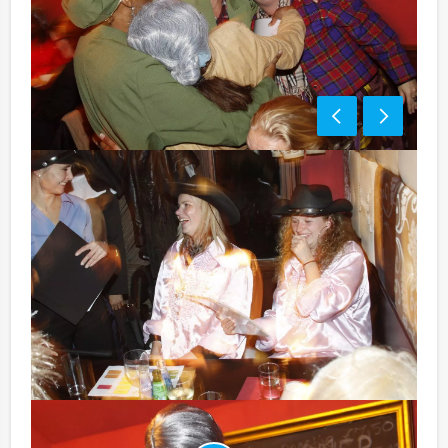
Optioneel:
Niet telkens uw knip hoeven trekken om uw drankje af
te rekenen? Voor € 13,50 per persoon per uur dat u in
het restaurant doorbrengt (excl. BTW) kunt u
gebruikmaken van het drankarrangement, waarbij u
onbeperkt kunt genieten van bier, fris, huiswijn, koffie
en thee. En…zo komt u ook achteraf niet voor
verrassingen te staan!
Komt u niet aan het minimale aantal deelnemers? Als u
bereid bent voor het minimale aantal te betalen, kunt u