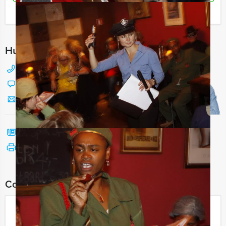
Ik heb een vraag over dit uitje
Hulp nodig bij het kiezen?
088 428 81 17
Chat met Jeroen
Stuur ons een mailtje
Bel mij terug
Bekijk printbare versie
Combineer dit uitje met:
Old Deventer