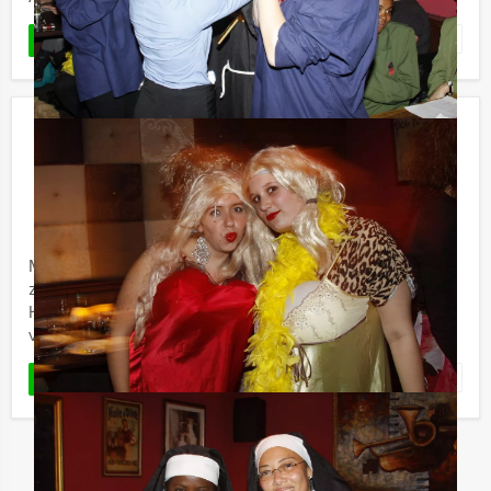
Favoriet
LEES MEER
GPS Speurtocht Den Haag
€ 22,50
Vanaf
p.p. excl. BTW
Vanaf 12 personen ‐ 2 uur en 30 minuten
Met deze GPS Speurtocht van Holland Tour Guides
zorgen wij dat u binnen no-time de weg weet in Den
Haag. Door middel van een GPS apparaat en leuke
vragen zullen wij uw ...
Favoriet
LEES MEER