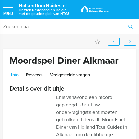
HollandTourGuides.nl
Ontdek Nederland en België
met de gouden gids van HTG!
MENU
Moordspel Diner Alkmaar
Info
Reviews
Veelgestelde vragen
Details over dit uitje
Er is vanavond een moord
gepleegd. U zult uw
ondervragingstalent moeten
gebruiken tijdens dit Moordspel
Diner van Holland Tour Guides in
Alkmaar, om de glibberige