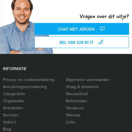
Vragen over dit uitje?
CHAT MET JEROEN
BEL 088 428 81 17
INFORMATIE
Privacy- en cookieverklaring
Algemene voorwaarden
Annuleringsverzekering
Vraag & antwoord
Categorieën
Nieuwsbrief
Organisatie
Referenties
Activiteiten
Vacatures
Services
Sitemap
Video’s
Links
Blog